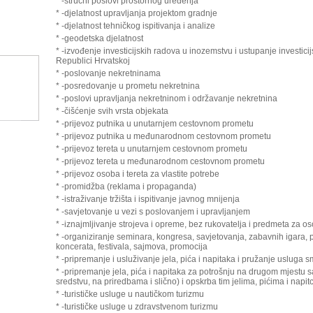
* -stručni poslovi prostornog uređenja
* -djelatnost upravljanja projektom gradnje
* -djelatnost tehničkog ispitivanja i analize
* -geodetska djelatnost
* -izvođenje investicijskih radova u inozemstvu i ustupanje investici
Republici Hrvatskoj
* -poslovanje nekretninama
* -posredovanje u prometu nekretnina
* -poslovi upravljanja nekretninom i održavanje nekretnina
* -čišćenje svih vrsta objekata
* -prijevoz putnika u unutarnjem cestovnom prometu
* -prijevoz putnika u međunarodnom cestovnom prometu
* -prijevoz tereta u unutarnjem cestovnom prometu
* -prijevoz tereta u međunarodnom cestovnom prometu
* -prijevoz osoba i tereta za vlastite potrebe
* -promidžba (reklama i propaganda)
* -istraživanje tržišta i ispitivanje javnog mnijenja
* -savjetovanje u vezi s poslovanjem i upravljanjem
* -iznajmljivanje strojeva i opreme, bez rukovatelja i predmeta za 
* -organiziranje seminara, kongresa, savjetovanja, zabavnih igara, pri
koncerata, festivala, sajmova, promocija
* -pripremanje i usluživanje jela, pića i napitaka i pružanje usluga s
* -pripremanje jela, pića i napitaka za potrošnju na drugom mjestu s
sredstvu, na priredbama i slično) i opskrba tim jelima, pićima i napit
* -turističke usluge u nautičkom turizmu
* -turističke usluge u zdravstvenom turizmu