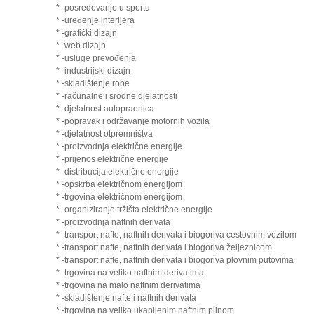
* -posredovanje u sportu
* -uređenje interijera
* -grafički dizajn
* -web dizajn
* -usluge prevođenja
* -industrijski dizajn
* -skladištenje robe
* -računalne i srodne djelatnosti
* -djelatnost autopraonica
* -popravak i održavanje motornih vozila
* -djelatnost otpremništva
* -proizvodnja električne energije
* -prijenos električne energije
* -distribucija električne energije
* -opskrba električnom energijom
* -trgovina električnom energijom
* -organiziranje tržišta električne energije
* -proizvodnja naftnih derivata
* -transport nafte, naftnih derivata i biogoriva cestovnim vozilom
* -transport nafte, naftnih derivata i biogoriva željeznicom
* -transport nafte, naftnih derivata i biogoriva plovnim putovima
* -trgovina na veliko naftnim derivatima
* -trgovina na malo naftnim derivatima
* -skladištenje nafte i naftnih derivata
* -trgovina na veliko ukapljenim naftnim plinom