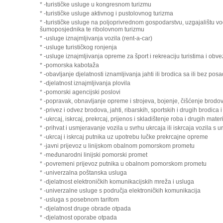
* -turističke usluge u kongresnom turizmu
* -turističke usluge aktivnog i pustolovnog turizma
* -turističke usluge na poljoprivrednom gospodarstvu, uzgajalištu vo
šumoposjednika te ribolovnom turizmu
* -usluge iznajmljivanja vozila (rent-a-car)
* -usluge turističkog ronjenja
* -usluge iznajmljivanja opreme za šport i rekreaciju turistima i obv
* -pomorska kabotaža
* -obavljanje djelatnosti iznamljivanja jahti ili brodica sa ili bez posa
* -djelatnost iznajmljivanja plovila
* -pomorski agencijski poslovi
* -popravak, obnavljanje opreme i strojeva, bojenje, čišćenje brodo
* -privez i odvez brodova, jahti, ribarskih, sportskih i drugih brodica 
* -ukrcaj, iskrcaj, prekrcaj, prijenos i skladištenje roba i drugih mater
* -prihvat i usmjeravanje vozila u svrhu ukrcaja ili iskrcaja vozila s 
* -ukrcaj i iskrcaj putnika uz upotrebu lučke prekrcajne opreme
* -javni prijevoz u linijskom obalnom pomorskom prometu
* -međunarodni linijski pomorski promet
* -povremeni prijevoz putnika u obalnom pomorskom prometu
* -univerzalna poštanska usluga
* -djelatnost elektroničkih komunikacijskih mreža i usluga
* -univerzalne usluge s područja elektroničkih komunikacija
* -usluga s posebnom tarifom
* -djelatnost druge obrade otpada
* -djelatnost oporabe otpada