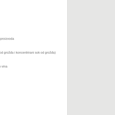
h proizvoda
od grožđa i koncentrirani sok od grožđa)
h vina