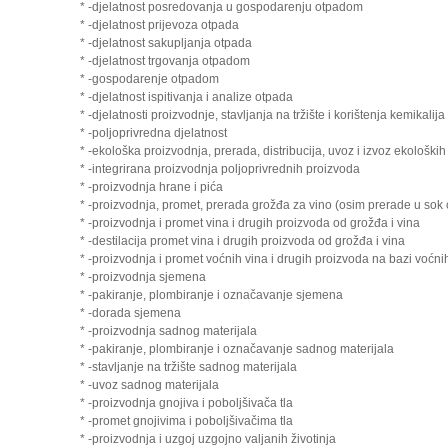
* -djelatnost posredovanja u gospodarenju otpadom
* -djelatnost prijevoza otpada
* -djelatnost sakupljanja otpada
* -djelatnost trgovanja otpadom
* -gospodarenje otpadom
* -djelatnost ispitivanja i analize otpada
* -djelatnosti proizvodnje, stavljanja na tržište i korištenja kemikalija
* -poljoprivredna djelatnost
* -ekološka proizvodnja, prerada, distribucija, uvoz i izvoz ekološki
* -integrirana proizvodnja poljoprivrednih proizvoda
* -proizvodnja hrane i pića
* -proizvodnja, promet, prerada grožđa za vino (osim prerade u sok 
* -proizvodnja i promet vina i drugih proizvoda od grožđa i vina
* -destilacija promet vina i drugih proizvoda od grožđa i vina
* -proizvodnja i promet voćnih vina i drugih proizvoda na bazi voćni
* -proizvodnja sjemena
* -pakiranje, plombiranje i označavanje sjemena
* -dorada sjemena
* -proizvodnja sadnog materijala
* -pakiranje, plombiranje i označavanje sadnog materijala
* -stavljanje na tržište sadnog materijala
* -uvoz sadnog materijala
* -proizvodnja gnojiva i poboljšivača tla
* -promet gnojivima i poboljšivačima tla
* -proizvodnja i uzgoj uzgojno valjanih životinja