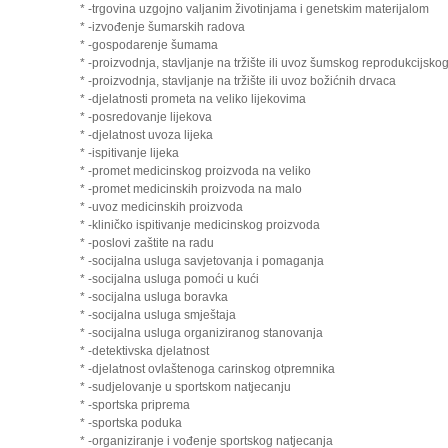
* -trgovina uzgojno valjanim životinjama i genetskim materijalom
* -izvođenje šumarskih radova
* -gospodarenje šumama
* -proizvodnja, stavljanje na tržište ili uvoz šumskog reprodukcijskog
* -proizvodnja, stavljanje na tržište ili uvoz božićnih drvaca
* -djelatnosti prometa na veliko lijekovima
* -posredovanje lijekova
* -djelatnost uvoza lijeka
* -ispitivanje lijeka
* -promet medicinskog proizvoda na veliko
* -promet medicinskih proizvoda na malo
* -uvoz medicinskih proizvoda
* -kliničko ispitivanje medicinskog proizvoda
* -poslovi zaštite na radu
* -socijalna usluga savjetovanja i pomaganja
* -socijalna usluga pomoći u kući
* -socijalna usluga boravka
* -socijalna usluga smještaja
* -socijalna usluga organiziranog stanovanja
* -detektivska djelatnost
* -djelatnost ovlaštenoga carinskog otpremnika
* -sudjelovanje u sportskom natjecanju
* -sportska priprema
* -sportska poduka
* -organiziranje i vođenje sportskog natjecanja