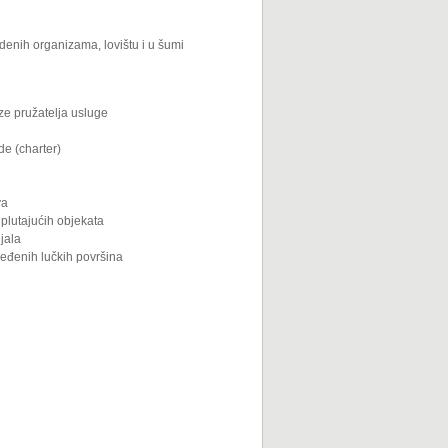
denih organizama, lovištu i u šumi
eze pružatelja usluge
de (charter)
va
i plutajućih objekata
ijala
uređenih lučkih površina