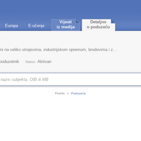
Vijesti
Detaljno
Europa
E-učenje
iz medija
o poduzeću
.
a veliko strojevima, industrijskom opremom, brodovima i zrakoplovima
 poduzetnik
Aktivan
Status:
Fininfo
>
Poduzeće