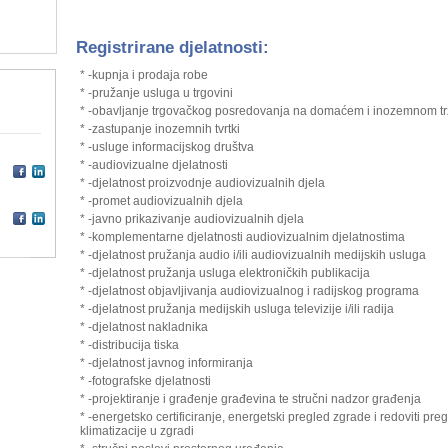
Registrirane djelatnosti:
* -kupnja i prodaja robe
* -pružanje usluga u trgovini
* -obavljanje trgovačkog posredovanja na domaćem i inozemnom tr
* -zastupanje inozemnih tvrtki
* -usluge informacijskog društva
* -audiovizualne djelatnosti
* -djelatnost proizvodnje audiovizualnih djela
* -promet audiovizualnih djela
* -javno prikazivanje audiovizualnih djela
* -komplementarne djelatnosti audiovizualnim djelatnostima
* -djelatnost pružanja audio i/ili audiovizualnih medijskih usluga
* -djelatnost pružanja usluga elektroničkih publikacija
* -djelatnost objavljivanja audiovizualnog i radijskog programa
* -djelatnost pružanja medijskih usluga televizije i/ili radija
* -djelatnost nakladnika
* -distribucija tiska
* -djelatnost javnog informiranja
* -fotografske djelatnosti
* -projektiranje i građenje građevina te stručni nadzor građenja
* -energetsko certificiranje, energetski pregled zgrade i redoviti preg
klimatizacije u zgradi