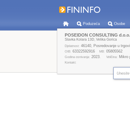
Poduzeća
Osobe
POSEIDON CONSULTING d.o.o
Slavka Kolara 13D, Velika Gorica
46140, Posredovanje u trgovini n
Djelatnost:
63322592916
05805562
OIB:
MB:
2023.
Mikro
Godina osnivanja:
Veličina:
Kontakt: