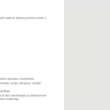
jskih radova stranoj pravnoj osobi u
osobnu uporabu i kućanstvo
redbi, revija, tečajeva, izložbi
mještaja
a ili bez usluživanja (u prijevoznom
cima (catering)