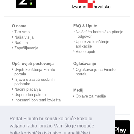
O nama
FAQ & Upute
Tko smo
Najčešća korisnička pitanja
i odgovori
Naša vizija
Upute za korištenje
Naš tim
aplikacije
Zapošljavanje
Video upute
Opći uvjeti poslovanja
Oglašavanje
Uvjeti korištenja Fininfo
Oglašavanje na Fininfo
portala
portalu
Izjava o zaštiti osobnih
podataka
Načini plaćanja
Mediji
Usporedba paketa
Objave za medije
Inozemni bonitetni izvještaji
Portal Fininfo.hr koristi kolačiće kako bi
valjano radio, pružio Vam što je moguće
bolje korisničko iskustvo, u analitičke i