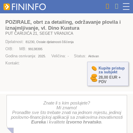
POZIRALE, obrt za detailing, održavanje plovila i
iznajmljivanje, vl. Dino Kustura
PUT ČARIJIĆA 21, SEGET VRANJICA
Djelatnost:
81230, Ostale djelatnosti čišćenja
OIB:
MB:
99138395
Godina osnivanja:
Veličina:
Status:
2025.
-
Aktivan
Kontakt:
Kupite pristup
za subjekt
28,00 EUR +
PDV
Znate li s kim poslujete?
Mi znamo!
Pronađite sve što trebate znati na jednom mjestu, jedinoj
poslovno-financijskoj aplikaciji sa znakovima inovativnosti
Eureka
i kvalitete
Izvorno hrvatsko
.