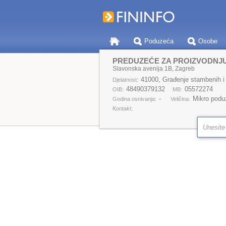
Poduzeća
Osobe
Slavonska avenija 1B, Zagreb
41000, Građenje stambenih i
Djelatnost:
48490379132
05572274
OIB:
MB:
-
Mikro podu
Godina osnivanja:
Veličina:
Kontakt: