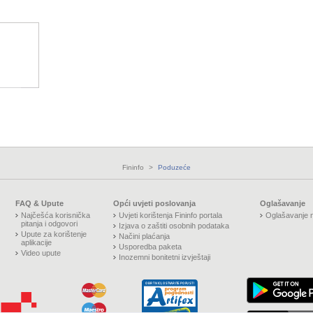
Fininfo
>
Poduzeće
FAQ & Upute
Opći uvjeti poslovanja
Oglašavanje
Najčešća korisnička
Uvjeti korištenja Fininfo portala
Oglašavanje n
pitanja i odgovori
Izjava o zaštiti osobnih podataka
Upute za korištenje
Načini plaćanja
aplikacije
Usporedba paketa
Video upute
Inozemni bonitetni izvještaji