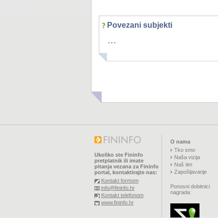
Povezani subjekti
...
O nama
Tko smo
Ukoliko ste Fininfo
Naša vizija
pretplatnik ili imate
Naš tim
pitanja vezana za Fininfo
Zapošljavanje
portal, kontaktirajte nas:
Kontakt formom
Ponosni dobitnici
info@fininfo.hr
nagrada:
Kontakt telefonom
www.fininfo.hr