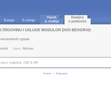
Vijesti
Detaljno
Europa
E-učenje
iz medija
o poduzeću
PREDUZEĆE ZA PROIZVODNJU,TRGOVINU I USLUGE MODULOR DOO BEOGRAD (ZEMUN)
 nestambenih zgrada
zetnik
Aktivan
Status:
Fininfo
>
Poduzeće