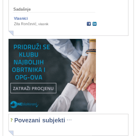
Sadašnje
Vlasnici
Zita Rončević
,
vlasnik
...
Povezani subjekti