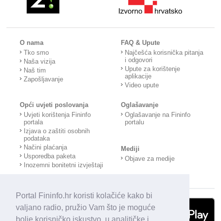
O nama
FAQ & Upute
Tko smo
Najčešća korisnička pitanja
i odgovori
Naša vizija
Upute za korištenje
Naš tim
aplikacije
Zapošljavanje
Video upute
Opći uvjeti poslovanja
Oglašavanje
Uvjeti korištenja Fininfo
Oglašavanje na Fininfo
portala
portalu
Izjava o zaštiti osobnih
podataka
Načini plaćanja
Mediji
Usporedba paketa
Objave za medije
Inozemni bonitetni izvještaji
Portal Fininfo.hr koristi kolačiće kako bi
valjano radio, pružio Vam što je moguće
bolje korisničko iskustvo, u analitičke i