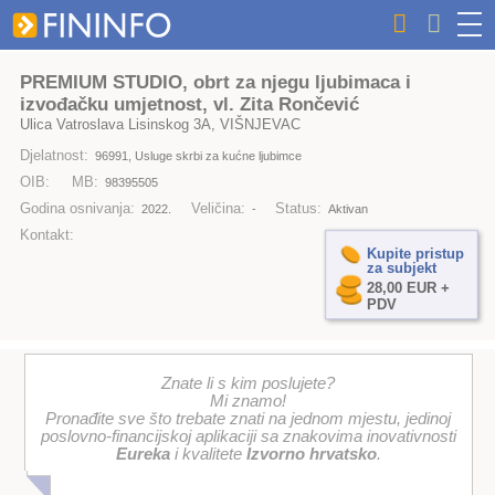
PREMIUM STUDIO, obrt za njegu ljubimaca i
izvođačku umjetnost, vl. Zita Rončević
Ulica Vatroslava Lisinskog 3A, VIŠNJEVAC
Djelatnost:
96991, Usluge skrbi za kućne ljubimce
OIB:
MB:
98395505
Godina osnivanja:
Veličina:
Status:
2022.
-
Aktivan
Kontakt:
Kupite pristup
za subjekt
28,00 EUR +
PDV
Znate li s kim poslujete?
Mi znamo!
Pronađite sve što trebate znati na jednom mjestu, jedinoj
poslovno-financijskoj aplikaciji sa znakovima inovativnosti
Eureka
i kvalitete
Izvorno hrvatsko
.