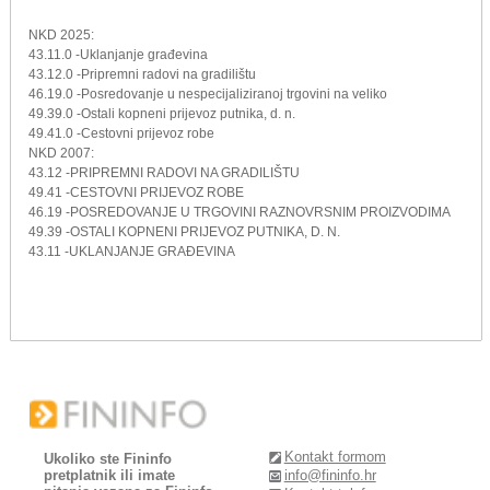
NKD 2025:
43.11.0 -Uklanjanje građevina
43.12.0 -Pripremni radovi na gradilištu
46.19.0 -Posredovanje u nespecijaliziranoj trgovini na veliko
49.39.0 -Ostali kopneni prijevoz putnika, d. n.
49.41.0 -Cestovni prijevoz robe
NKD 2007:
43.12 -PRIPREMNI RADOVI NA GRADILIŠTU
49.41 -CESTOVNI PRIJEVOZ ROBE
46.19 -POSREDOVANJE U TRGOVINI RAZNOVRSNIM PROIZVODIMA
49.39 -OSTALI KOPNENI PRIJEVOZ PUTNIKA, D. N.
43.11 -UKLANJANJE GRAĐEVINA
Kontakt formom
Ukoliko ste Fininfo
pretplatnik ili imate
info@fininfo.hr