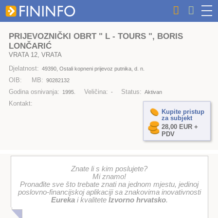
PRIJEVOZNIČKI OBRT " L - TOURS ", BORIS
LONČARIĆ
VRATA 12, VRATA
Djelatnost:
49390, Ostali kopneni prijevoz putnika, d. n.
OIB:
MB:
90282132
Godina osnivanja:
Veličina:
Status:
1995.
-
Aktivan
Kontakt:
Kupite pristup
za subjekt
28,00 EUR +
PDV
Znate li s kim poslujete?
Mi znamo!
Pronađite sve što trebate znati na jednom mjestu, jedinoj
poslovno-financijskoj aplikaciji sa znakovima inovativnosti
Eureka
i kvalitete
Izvorno hrvatsko
.