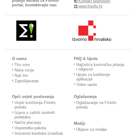
pitanja vezana za Fininfo
Kontakt telefonom
portal, kontaktirajte nas:
www.fininfo.hr
O nama
FAQ & Upute
Tko smo
Najčešća korisnička pitanja
i odgovori
Naša vizija
Upute za korištenje
Naš tim
aplikacije
Zapošljavanje
Video upute
Opći uvjeti poslovanja
Oglašavanje
Uvjeti korištenja Fininfo
Oglašavanje na Fininfo
portala
portalu
Izjava o zaštiti osobnih
podataka
Načini plaćanja
Mediji
Usporedba paketa
Objave za medije
Inozemni bonitetni izvještaji