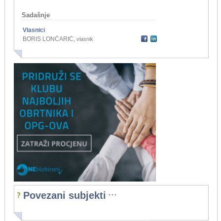
Sadašnje
Vlasnici
BORIS LONČARIĆ
,
vlasnik
...
Povezani subjekti