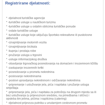
Registrirane djelatnosti:
* -djelatnost turističke agencije
* -turističke usluge u nautičkom turizmu
* -turističke usluge u ostalim oblicima turističke ponude
* -ostale turističke usluge
* -turističke usluge koje uključuju športsko-rekreativne ili pustolovne
aktivnosti
* -iznajmljivanje motornih vozila
* -iznajmljivanje bicikala
* -kupnja i prodaja robe
* -pružanje usluga u trgovini
* -usluge informacijskog društva
* -obavljanje trgovačkog posredovanja na domaćem i inozemnom tržištu
* -zastupanje inozemnih tvrtki
* -posredovanje u prometu nekretnina
* -poslovanje nekretninama
* -poslovi upravljanja nekretninom i održavanje nekretnina
* -pripremanje i usluživanje jela, pića i napitaka i pružanje usluga
smještaja
* -pripremanje jela, pića i napitaka za potrošnju na drugom mjestu sa ili
bez usluživanja (u prijevoznom sredstvu, na priredbama i slično) i
opskrba tim jelima, pićima i napitcima (catering)
* -djelatnost prijevoza putnika u unutarnjem cestovnom prometu