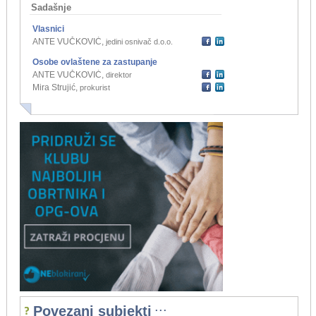
Sadašnje
Vlasnici
ANTE VUČKOVIĆ
,
jedini osnivač d.o.o.
Osobe ovlaštene za zastupanje
ANTE VUČKOVIĆ
,
direktor
Mira Strujić
,
prokurist
...
Povezani subjekti