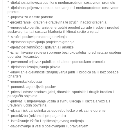
* -djelatnost prijevoza putnika u međunarodnom cestovnom prometu
* -djelatnost prijevoza tereta u unutarnjem i međunarodnom cestovnom
prometu
* -prijevoz za vlastite potrebe
* -projektiranje i građenje građevina te stručni nadzor građenja
* -energetsko certificiranje, energetski pregled zgrade i redoviti pregled
sustava grijanja i sustava hlađenja ili klimatizacije u zgradi
* -stručni poslovi prostornog uređenja
* -djelatnost upravljanja projektom gradnje
* -djelatnost tehničkog ispitivanja i analize
* -iznajmljivanje strojeva i opreme bez rukovatelja i predmeta za osobnu
uporabu i kućanstvo
* -povremeni prijevoz putnika u obalnom pomorskom prometu
* -djelatnost iznajmljivanja plovila
* -obavljanje djelatnosti iznajmljivanja jahti ili brodica sa ili bez posade
(charter)
* -pomorska kabotaža
* -pomorski agencijskih poslovi
* -privez i odvez brodova, jahti, ribarskih, sportskih i drugih brodica i
plutajućih objekata
* -prihvat i usmjeravanje vozila u svrhu ukrcaja ili iskrcaja vozila s
uređenih lučkih površina
* -ukrcaj i iskrcaj putnika uz upotrebu lučke prekrcajne opreme
* -promidžba (reklama i propaganda)
* -istraživanje tržišta i ispitivanje javnog mnijenja
* -savjetovanje u vezi s poslovanjem i upravljanjem