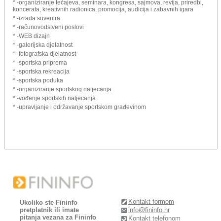
* -organiziranje tečajeva, seminara, kongresa, sajmova, revija, priredbi,
koncerata, kreativnih radionica, promocija, audicija i zabavnih igara
* -izrada suvenira
* -računovodstveni poslovi
* -WEB dizajn
* -galerijska djelatnost
* -fotografska djelatnost
* -sportska priprema
* -sportska rekreacija
* -sportska poduka
* -organiziranje sportskog natjecanja
* -vođenje sportskih natjecanja
* -upravljanje i održavanje sportskom građevinom
Kontakt formom
Ukoliko ste Fininfo
pretplatnik ili imate
info@fininfo.hr
pitanja vezana za Fininfo
Kontakt telefonom