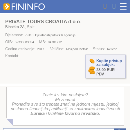
PRIVATE TOURS CROATIA d.o.o.
Bihaćka 2A, Split
Djelatnost:
79110, Djelatnosti putničkih agencija
OIB:
MB:
52336583894
04701712
Godina osnivanja:
Veličina:
Status:
2017.
Mali poduzetnik
Aktivan
Kontakt:
Kupite pristup
za subjekt
28,00 EUR +
PDV
Znate li s kim poslujete?
Mi znamo!
Pronađite sve što trebate znati na jednom mjestu, jedinoj
poslovno-financijskoj aplikaciji sa znakovima inovativnosti
Eureka
i kvalitete
Izvorno hrvatsko
.