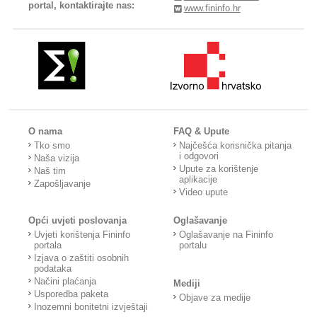
portal, kontaktirajte nas:
www.fininfo.hr
O nama
FAQ & Upute
Tko smo
Najčešća korisnička pitanja
i odgovori
Naša vizija
Upute za korištenje
Naš tim
aplikacije
Zapošljavanje
Video upute
Opći uvjeti poslovanja
Oglašavanje
Uvjeti korištenja Fininfo
Oglašavanje na Fininfo
portala
portalu
Izjava o zaštiti osobnih
podataka
Načini plaćanja
Mediji
Usporedba paketa
Objave za medije
Inozemni bonitetni izvještaji