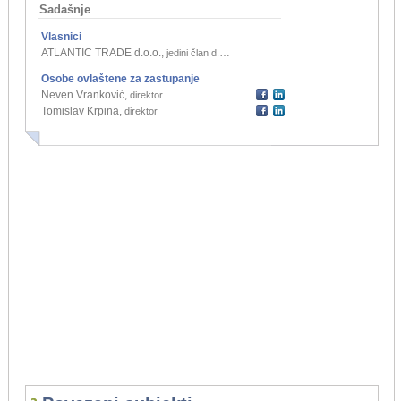
Sadašnje
Vlasnici
ATLANTIC TRADE d.o.o.
,
jedini član d.o.o.
Osobe ovlaštene za zastupanje
Neven Vranković
,
direktor
Tomislav Krpina
,
direktor
...