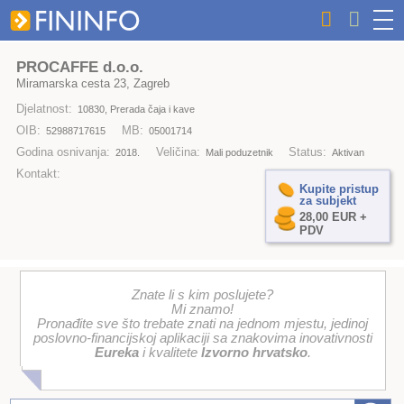
PROCAFFE d.o.o.
Miramarska cesta 23, Zagreb
Djelatnost:
10830, Prerada čaja i kave
OIB:
MB:
52988717615
05001714
Godina osnivanja:
Veličina:
Status:
2018.
Mali poduzetnik
Aktivan
Kontakt:
Kupite pristup
za subjekt
28,00 EUR +
PDV
Znate li s kim poslujete?
Mi znamo!
Pronađite sve što trebate znati na jednom mjestu, jedinoj
poslovno-financijskoj aplikaciji sa znakovima inovativnosti
Eureka
i kvalitete
Izvorno hrvatsko
.