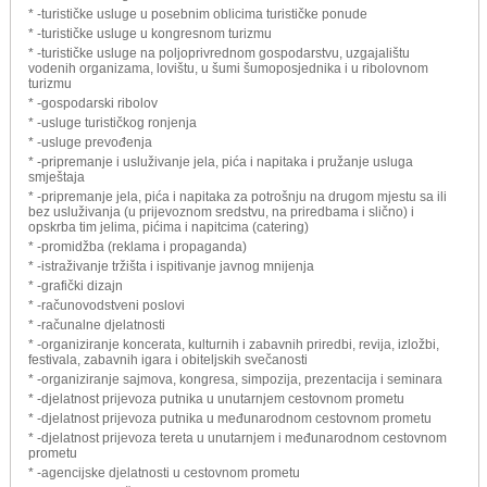
* -turističke usluge u posebnim oblicima turističke ponude
* -turističke usluge u kongresnom turizmu
* -turističke usluge na poljoprivrednom gospodarstvu, uzgajalištu
vodenih organizama, lovištu, u šumi šumoposjednika i u ribolovnom
turizmu
* -gospodarski ribolov
* -usluge turističkog ronjenja
* -usluge prevođenja
* -pripremanje i usluživanje jela, pića i napitaka i pružanje usluga
smještaja
* -pripremanje jela, pića i napitaka za potrošnju na drugom mjestu sa ili
bez usluživanja (u prijevoznom sredstvu, na priredbama i slično) i
opskrba tim jelima, pićima i napitcima (catering)
* -promidžba (reklama i propaganda)
* -istraživanje tržišta i ispitivanje javnog mnijenja
* -grafički dizajn
* -računovodstveni poslovi
* -računalne djelatnosti
* -organiziranje koncerata, kulturnih i zabavnih priredbi, revija, izložbi,
festivala, zabavnih igara i obiteljskih svečanosti
* -organiziranje sajmova, kongresa, simpozija, prezentacija i seminara
* -djelatnost prijevoza putnika u unutarnjem cestovnom prometu
* -djelatnost prijevoza putnika u međunarodnom cestovnom prometu
* -djelatnost prijevoza tereta u unutarnjem i međunarodnom cestovnom
prometu
* -agencijske djelatnosti u cestovnom prometu