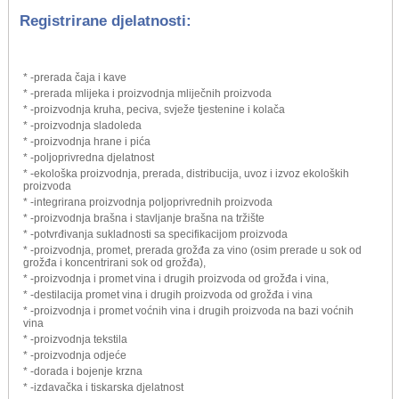
Registrirane djelatnosti:
* -prerada čaja i kave
* -prerada mlijeka i proizvodnja mliječnih proizvoda
* -proizvodnja kruha, peciva, svježe tjestenine i kolača
* -proizvodnja sladoleda
* -proizvodnja hrane i pića
* -poljoprivredna djelatnost
* -ekološka proizvodnja, prerada, distribucija, uvoz i izvoz ekoloških
proizvoda
* -integrirana proizvodnja poljoprivrednih proizvoda
* -proizvodnja brašna i stavljanje brašna na tržište
* -potvrđivanja sukladnosti sa specifikacijom proizvoda
* -proizvodnja, promet, prerada grožđa za vino (osim prerade u sok od
grožđa i koncentrirani sok od grožđa),
* -proizvodnja i promet vina i drugih proizvoda od grožđa i vina,
* -destilacija promet vina i drugih proizvoda od grožđa i vina
* -proizvodnja i promet voćnih vina i drugih proizvoda na bazi voćnih
vina
* -proizvodnja tekstila
* -proizvodnja odjeće
* -dorada i bojenje krzna
* -izdavačka i tiskarska djelatnost