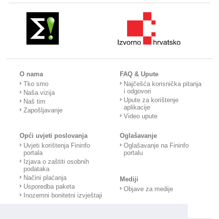
O nama
FAQ & Upute
Tko smo
Najčešća korisnička pitanja
i odgovori
Naša vizija
Upute za korištenje
Naš tim
aplikacije
Zapošljavanje
Video upute
Opći uvjeti poslovanja
Oglašavanje
Uvjeti korištenja Fininfo
Oglašavanje na Fininfo
portala
portalu
Izjava o zaštiti osobnih
podataka
Načini plaćanja
Mediji
Usporedba paketa
Objave za medije
Inozemni bonitetni izvještaji