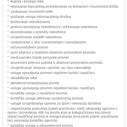
* -kupnja i prodaja robe
* -obavljanje trgovačkog posredovanja na domaćem i inozemnom tržištu
* -zastupanje inozemnih tvrtki
* -pružanje usluga informacijskog društva
* -poslovanje nekretninama
* -poslovi upravljanja nekretninom i održavanje nekretnina
* -posredovanje u prometu nekretnina
* -iznajmljivanje vlastitih nekretnina
* -savjetovanje u vezi s poslovanjem i upravljanjem
* -računovodstveni poslovi
* -javni prijevoz u linijskom obalnom pomorskom prometu
* -međunarodni linijski pomorski promet
* -povremeni prijevoz putnika u obalnom pomorskom prometu
* -iznajmljivanje strojeva i opreme, sa i bez rukovatelja
* -usluge upravljanja plovnim objektom turista i nautičara
* -skladištenje robe
* -djelatnost iznajmljivanja plovila
* -usluge upravljanja plovnim objektom turista i nautičara
* -turističke usluge u nautičkom turizmu
* -turističke usluge aktivnog i pustolovnog turizma
* -usluge iznajmljivanja opreme za šport i rekreaciju turistima
* -organiziranje putovanja (paket-aranžman i izlet), sklapanje ugovora o
njemu i provođenje istih na plovilu koje je kategorizirano kao plovni
objekt nautičkog turizma te omogućavanje povezanih putnih aranžmana
bez osnivanja turističke agencije
* -turističke usluge u zdravstvenom turizmu