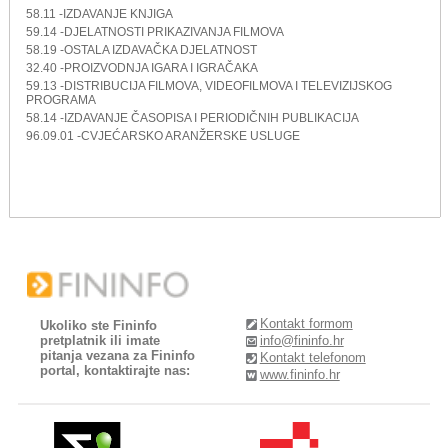
58.11 -IZDAVANJE KNJIGA
59.14 -DJELATNOSTI PRIKAZIVANJA FILMOVA
58.19 -OSTALA IZDAVAČKA DJELATNOST
32.40 -PROIZVODNJA IGARA I IGRAČAKA
59.13 -DISTRIBUCIJA FILMOVA, VIDEOFILMOVA I TELEVIZIJSKOG
PROGRAMA
58.14 -IZDAVANJE ČASOPISA I PERIODIČNIH PUBLIKACIJA
96.09.01 -CVJEĆARSKO ARANŽERSKE USLUGE
Kontakt formom
Ukoliko ste Fininfo
pretplatnik ili imate
info@fininfo.hr
pitanja vezana za Fininfo
Kontakt telefonom
portal, kontaktirajte nas:
www.fininfo.hr