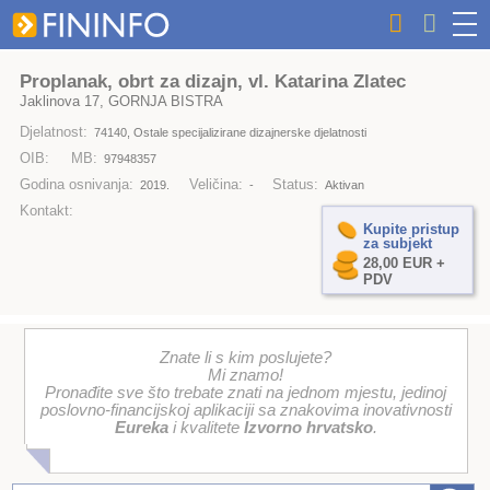
Proplanak, obrt za dizajn, vl. Katarina Zlatec
Jaklinova 17, GORNJA BISTRA
Djelatnost:
74140, Ostale specijalizirane dizajnerske djelatnosti
OIB:
MB:
97948357
Godina osnivanja:
Veličina:
Status:
2019.
-
Aktivan
Kontakt:
Kupite pristup
za subjekt
28,00 EUR +
PDV
Znate li s kim poslujete?
Mi znamo!
Pronađite sve što trebate znati na jednom mjestu, jedinoj
poslovno-financijskoj aplikaciji sa znakovima inovativnosti
Eureka
i kvalitete
Izvorno hrvatsko
.