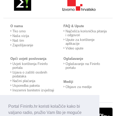
O nama
FAQ & Upute
Tko smo
Najčešća korisnička pitanja
i odgovori
Naša vizija
Upute za korištenje
Naš tim
aplikacije
Zapošljavanje
Video upute
Opći uvjeti poslovanja
Oglašavanje
Uvjeti korištenja Fininfo
Oglašavanje na Fininfo
portala
portalu
Izjava o zaštiti osobnih
podataka
Načini plaćanja
Mediji
Usporedba paketa
Objave za medije
Inozemni bonitetni izvještaji
Portal Fininfo.hr koristi kolačiće kako bi
valjano radio, pružio Vam što je moguće