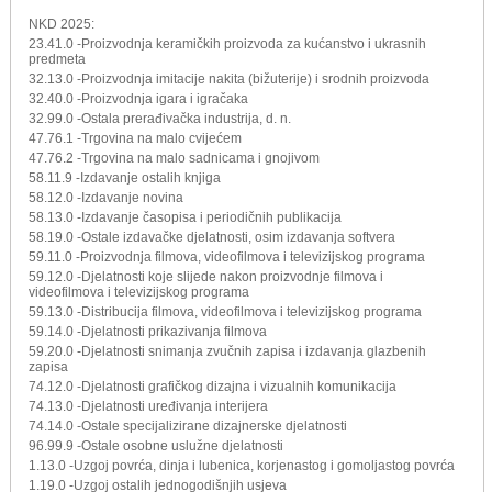
NKD 2025:
23.41.0 -Proizvodnja keramičkih proizvoda za kućanstvo i ukrasnih
predmeta
32.13.0 -Proizvodnja imitacije nakita (bižuterije) i srodnih proizvoda
32.40.0 -Proizvodnja igara i igračaka
32.99.0 -Ostala prerađivačka industrija, d. n.
47.76.1 -Trgovina na malo cvijećem
47.76.2 -Trgovina na malo sadnicama i gnojivom
58.11.9 -Izdavanje ostalih knjiga
58.12.0 -Izdavanje novina
58.13.0 -Izdavanje časopisa i periodičnih publikacija
58.19.0 -Ostale izdavačke djelatnosti, osim izdavanja softvera
59.11.0 -Proizvodnja filmova, videofilmova i televizijskog programa
59.12.0 -Djelatnosti koje slijede nakon proizvodnje filmova i
videofilmova i televizijskog programa
59.13.0 -Distribucija filmova, videofilmova i televizijskog programa
59.14.0 -Djelatnosti prikazivanja filmova
59.20.0 -Djelatnosti snimanja zvučnih zapisa i izdavanja glazbenih
zapisa
74.12.0 -Djelatnosti grafičkog dizajna i vizualnih komunikacija
74.13.0 -Djelatnosti uređivanja interijera
74.14.0 -Ostale specijalizirane dizajnerske djelatnosti
96.99.9 -Ostale osobne uslužne djelatnosti
1.13.0 -Uzgoj povrća, dinja i lubenica, korjenastog i gomoljastog povrća
1.19.0 -Uzgoj ostalih jednogodišnjih usjeva