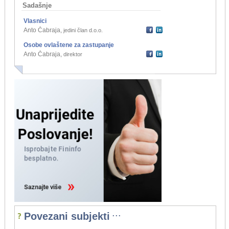
Sadašnje
Vlasnici
Anto Čabraja
,
jedini član d.o.o.
Osobe ovlaštene za zastupanje
Anto Čabraja
,
direktor
...
Povezani subjekti