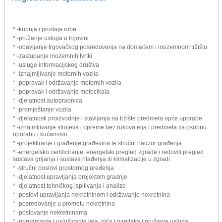
* -kupnja i prodaja robe
* -pružanje usluga u trgovini
* -obavljanje trgovačkog posredovanja na domaćem i inozemnom tržištu
* -zastupanje inozemnih tvrtki
* -usluge informacijskog društva
* -iznajmljivanje motornih vozila
* -popravak i održavanje motornih vozila
* -popravak i održavanje motocikala
* -djelatnost autopraonica
* -premještanje vozila
* -djelatnosti proizvodnje i stavljanja na tržište predmeta opće uporabe
* -iznajmljivanje strojeva i opreme bez rukovatelja i predmeta za osobnu
uporabu i kućanstvo
* -projektiranje i građenje građevina te stručni nadzor građenja
* -energetsko certificiranje, energetski pregled zgrade i redoviti pregled
sustava grijanja i sustava hlađenja ili klimatizacije u zgradi
* -stručni poslovi prostornog uređenja
* -djelatnost upravljanja projektom gradnje
* -djelatnost tehničkog ispitivanja i analize
* -poslovi upravljanja nekretninom i održavanje nekretnina
* -posredovanje u prometu nekretnina
* -poslovanje nekretninama
* -pripremanje i usluživanje jela, pića i napitaka i pružanje usluga