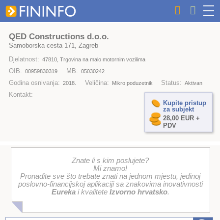
QED Constructions d.o.o.
Samoborska cesta 171, Zagreb
Djelatnost:
47810, Trgovina na malo motornim vozilima
OIB:
MB:
00959830319
05030242
Godina osnivanja:
Veličina:
Status:
2018.
Mikro poduzetnik
Aktivan
Kontakt:
Kupite pristup
za subjekt
28,00 EUR +
PDV
Znate li s kim poslujete?
Mi znamo!
Pronađite sve što trebate znati na jednom mjestu, jedinoj
poslovno-financijskoj aplikaciji sa znakovima inovativnosti
Eureka
i kvalitete
Izvorno hrvatsko
.