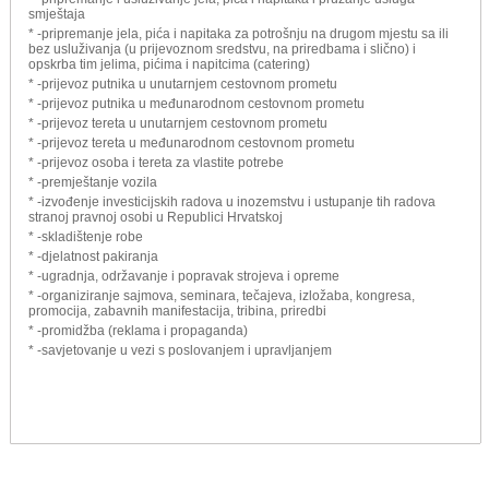
smještaja
* -pripremanje jela, pića i napitaka za potrošnju na drugom mjestu sa ili
bez usluživanja (u prijevoznom sredstvu, na priredbama i slično) i
opskrba tim jelima, pićima i napitcima (catering)
* -prijevoz putnika u unutarnjem cestovnom prometu
* -prijevoz putnika u međunarodnom cestovnom prometu
* -prijevoz tereta u unutarnjem cestovnom prometu
* -prijevoz tereta u međunarodnom cestovnom prometu
* -prijevoz osoba i tereta za vlastite potrebe
* -premještanje vozila
* -izvođenje investicijskih radova u inozemstvu i ustupanje tih radova
stranoj pravnoj osobi u Republici Hrvatskoj
* -skladištenje robe
* -djelatnost pakiranja
* -ugradnja, održavanje i popravak strojeva i opreme
* -organiziranje sajmova, seminara, tečajeva, izložaba, kongresa,
promocija, zabavnih manifestacija, tribina, priredbi
* -promidžba (reklama i propaganda)
* -savjetovanje u vezi s poslovanjem i upravljanjem