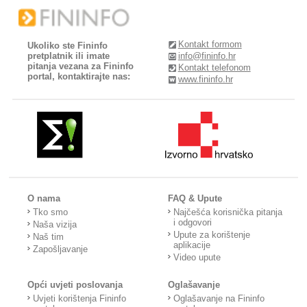
Kontakt formom
Ukoliko ste Fininfo
pretplatnik ili imate
info@fininfo.hr
pitanja vezana za Fininfo
Kontakt telefonom
portal, kontaktirajte nas:
www.fininfo.hr
O nama
FAQ & Upute
Tko smo
Najčešća korisnička pitanja
i odgovori
Naša vizija
Upute za korištenje
Naš tim
aplikacije
Zapošljavanje
Video upute
Opći uvjeti poslovanja
Oglašavanje
Uvjeti korištenja Fininfo
Oglašavanje na Fininfo