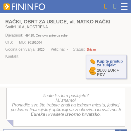
RAČKI, OBRT ZA USLUGE, vl. NATKO RAČKI
Šodići 10 A, KOSTRENA
Djelatnost:
49410, Cestovni prijevoz robe
OIB:
MB:
98191004
Godina osnivanja:
Veličina:
Status:
2020.
-
Brisan
Kontakt:
Kupite pristup
za subjekt
28,00 EUR +
PDV
Znate li s kim poslujete?
Mi znamo!
Pronađite sve što trebate znati na jednom mjestu, jedinoj
poslovno-financijskoj aplikaciji sa znakovima inovativnosti
Eureka
i kvalitete
Izvorno hrvatsko
.