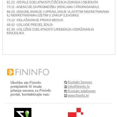
81.22 -OSTALE DJELATNOSTI ČIŠĆENJA ZGRADA I OBJEKATA
73.11 -AGENCIJE ZA PROMIDŽBU (REKLAMU I PROPAGANDU)
68.20 -IZNAJMLJIVANJE I UPRAVLJANJE VLASTITIM NEKRETNINAMA
ILI NEKRETNINAMA UZETIM U ZAKUP (LEASING)
73.12 -OGLAŠAVANJE PREKO MEDIJA
49.42 -USLUGE PRESELJENJA
81.30 -USLUŽNE DJELATNOSTI UREĐENJA I ODRŽAVANJA
KRAJOLIKA
Kontakt formom
Ukoliko ste Fininfo
pretplatnik ili imate
info@fininfo.hr
pitanja vezana za Fininfo
Kontakt telefonom
portal, kontaktirajte nas:
www.fininfo.hr