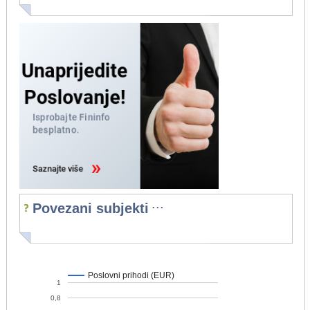
...
Povezani subjekti
Poslovni prihodi (EUR)
1
0,8