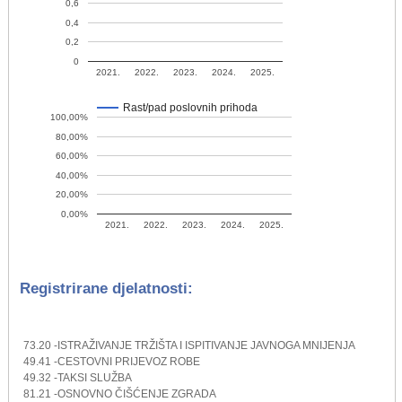
0,6
0,4
0,2
0
2021.
2022.
2023.
2024.
2025.
Rast/pad poslovnih prihoda
100,00%
80,00%
60,00%
40,00%
20,00%
0,00%
2021.
2022.
2023.
2024.
2025.
Registrirane djelatnosti:
73.20 -ISTRAŽIVANJE TRŽIŠTA I ISPITIVANJE JAVNOGA MNIJENJA
49.41 -CESTOVNI PRIJEVOZ ROBE
49.32 -TAKSI SLUŽBA
81.21 -OSNOVNO ČIŠĆENJE ZGRADA