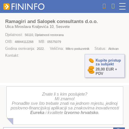
Ramagiri and Salopek consultants d.o.o.
Ulica Miroslava Kraljevića 10, Sesvete
Djelatnost:
56110, Djelatnosti restorana
OIB:
MB:
48844112268
05575079
Godina osnivanja:
Veličina:
Status:
2022.
Mikro poduzetnik
Aktivan
Kontakt:
Kupite pristup
za subjekt
28,00 EUR +
PDV
Znate li s kim poslujete?
Mi znamo!
Pronađite sve što trebate znati na jednom mjestu, jedinoj
poslovno-financijskoj aplikaciji sa znakovima inovativnosti
Eureka
i kvalitete
Izvorno hrvatsko
.