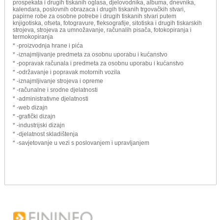
prospekata i drugih tiskanih oglasa, djelovodnika, albuma, dnevnika,
kalendara, poslovnih obrazaca i drugih tiskanih trgovačkih stvari,
papirne robe za osobne potrebe i drugih tiskanih stvari putem
knjigotiska, ofseta, fotogravure, fleksografije, sitotiska i drugih tiskarskih
strojeva, strojeva za umnožavanje, računalih pisača, fotokopiranja i
termokopiranja
* -proizvodnja hrane i pića
* -iznajmljivanje predmeta za osobnu uporabu i kućanstvo
* -popravak računala i predmeta za osobnu uporabu i kućanstvo
* -održavanje i popravak motornih vozila
* -iznajmljivanje strojeva i opreme
* -računalne i srodne djelatnosti
* -administrativne djelatnosti
* -web dizajn
* -grafički dizajn
* -industrijski dizajn
* -djelatnost skladištenja
* -savjetovanje u vezi s poslovanjem i upravljanjem