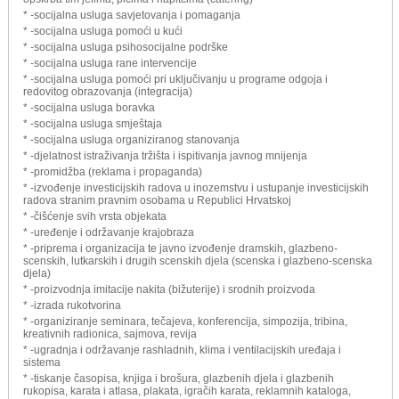
* -socijalna usluga savjetovanja i pomaganja
* -socijalna usluga pomoći u kući
* -socijalna usluga psihosocijalne podrške
* -socijalna usluga rane intervencije
* -socijalna usluga pomoći pri uključivanju u programe odgoja i
redovitog obrazovanja (integracija)
* -socijalna usluga boravka
* -socijalna usluga smještaja
* -socijalna usluga organiziranog stanovanja
* -djelatnost istraživanja tržišta i ispitivanja javnog mnijenja
* -promidžba (reklama i propaganda)
* -izvođenje investicijskih radova u inozemstvu i ustupanje investicijskih
radova stranim pravnim osobama u Republici Hrvatskoj
* -čišćenje svih vrsta objekata
* -uređenje i održavanje krajobraza
* -priprema i organizacija te javno izvođenje dramskih, glazbeno-
scenskih, lutkarskih i drugih scenskih djela (scenska i glazbeno-scenska
djela)
* -proizvodnja imitacije nakita (bižuterije) i srodnih proizvoda
* -izrada rukotvorina
* -organiziranje seminara, tečajeva, konferencija, simpozija, tribina,
kreativnih radionica, sajmova, revija
* -ugradnja i održavanje rashladnih, klima i ventilacijskih uređaja i
sistema
* -tiskanje časopisa, knjiga i brošura, glazbenih djela i glazbenih
rukopisa, karata i atlasa, plakata, igračih karata, reklamnih kataloga,