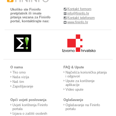
Kontakt formom
Ukoliko ste Fininfo
pretplatnik ili imate
info@fininfo.hr
pitanja vezana za Fininfo
Kontakt telefonom
portal, kontaktirajte nas:
www.fininfo.hr
O nama
FAQ & Upute
Tko smo
Najčešća korisnička pitanja
i odgovori
Naša vizija
Upute za korištenje
Naš tim
aplikacije
Zapošljavanje
Video upute
Opći uvjeti poslovanja
Oglašavanje
Uvjeti korištenja Fininfo
Oglašavanje na Fininfo
portala
portalu
Izjava o zaštiti osobnih