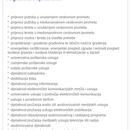
* -prijevoz putnika u unutarnjem cestovnom prometu
* -prijevoz putnika u međunarodnom cestovnom prometu
* -prijevoz tereta u unutarnjem cestovnom prometu
* -prijevoz tereta u međunarodnom cestovnom prometu
* -prijevoz osoba i tereta za vlastite potrebe
* -projektiranje i građenje građevina te stručni nadzor građenja
* -energetsko certificiranje, energetski pregled zgrade i redoviti pregled
sustava grijanja i sustava hlađenja ili klimatizacije u zgradi
* -univerzalna poštanska usluga
* -zamjenske poštanske usluge
* -ostale poštanske usluge
* -djelatnost nakladnika
* -distribucija tiska
* -djelatnost javnog informiranja
* -djelatnost elektroničkih komunikacijskih mreža i usluga
* -univerzalne usluge s područja elektroničkih komunikacija
* -usluga s posebnom tarifom
* -djelatnost pružanja audio i/ili audiovizualnih medijskih usluga
* -djelatnost pružanja usluga elektroničkih publikacija
* -djelatnost objavljivanja audiovizualnog i radijskog programa
* -djelatnost pružanja medijskih usluga televizije i/ili radija
* -audiovizualne djelatnosti