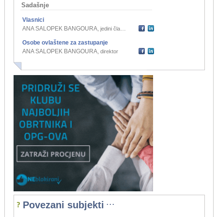
Sadašnje
Vlasnici
ANA SALOPEK BANGOURA
,
jedini član d.o.o.
Osobe ovlaštene za zastupanje
ANA SALOPEK BANGOURA
,
direktor
...
Povezani subjekti