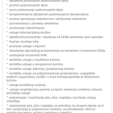
* -djelatnost proizvodnje audiovizualnih djela
* -promet audiovizualnih djela
* -javno prikazivanje audiovizualnih djela
* -komplementarne djelatnosti audiovizualnim djelatnostima
* -poslovi upravljanja nekretninom i održavanje nekretnina
* -posredovanje u prometu nekretnina
* -poslovanje nekretninama
* -usluge informacijskog društva
* -djelatnosti proizvodnje i stavljanja na tržište predmeta opće uporabe
* -kupnja i prodaja robe
* -pružanje usluga u trgovini
* -obavljanje trgovačkog posredovanja na domaćem i inozemnom tržištu
* -zastupanje inozemnih tvrtki
* -turističke usluge u nautičkom turizmu
* -turističke usluge u kongresnom turizmu
* -turističke usluge aktivnog i pustolovnog turizma
* -turističke usluge na poljoprivrednom gospodarstvu, uzgajalištu
vodenih organizama, lovištu i u šumi šumoposjednika te ribolovnom
turizmu
* -usluge turističkog ronjenja
* -usluge iznajmljivanja opreme za šport i rekreaciju turistima i obveze
pružatelja usluge
* -pripremanje i usluživanje jela, pića i napitaka i pružanje usluga
smještaja
* -pripremanje jela, pića i napitaka za potrošnju na drugom mjestu sa ili
bez usluživanja (u prijevoznom sredstvu, na priredbama i slično) i
opskrba tim jelima, pićima i napitcima (catering)