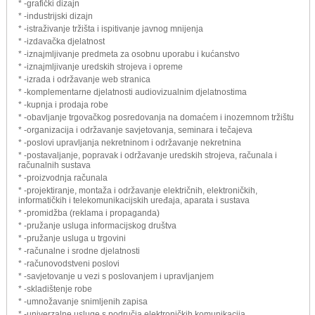
* -grafički dizajn
* -industrijski dizajn
* -istraživanje tržišta i ispitivanje javnog mnijenja
* -izdavačka djelatnost
* -iznajmljivanje predmeta za osobnu uporabu i kućanstvo
* -iznajmljivanje uredskih strojeva i opreme
* -izrada i održavanje web stranica
* -komplementarne djelatnosti audiovizualnim djelatnostima
* -kupnja i prodaja robe
* -obavljanje trgovačkog posredovanja na domaćem i inozemnom tržištu
* -organizacija i održavanje savjetovanja, seminara i tečajeva
* -poslovi upravljanja nekretninom i održavanje nekretnina
* -postavaljanje, popravak i održavanje uredskih strojeva, računala i
računalnih sustava
* -proizvodnja računala
* -projektiranje, montaža i održavanje električnih, elektroničkih,
informatičkih i telekomunikacijskih uređaja, aparata i sustava
* -promidžba (reklama i propaganda)
* -pružanje usluga informacijskog društva
* -pružanje usluga u trgovini
* -računalne i srodne djelatnosti
* -računovodstveni poslovi
* -savjetovanje u vezi s poslovanjem i upravljanjem
* -skladištenje robe
* -umnožavanje snimljenih zapisa
* -univerzalne usluge s područja elektroničkih komunikacija