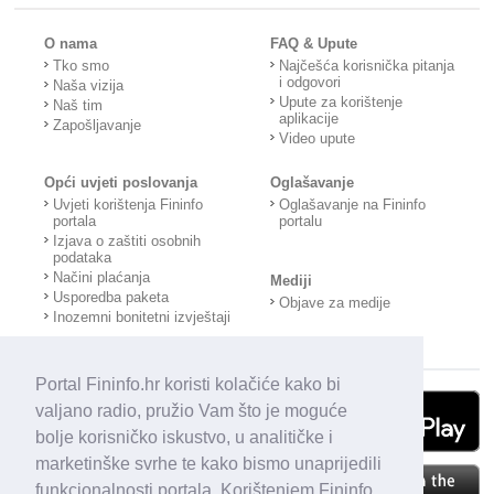
O nama
FAQ & Upute
Tko smo
Najčešća korisnička pitanja
i odgovori
Naša vizija
Upute za korištenje
Naš tim
aplikacije
Zapošljavanje
Video upute
Opći uvjeti poslovanja
Oglašavanje
Uvjeti korištenja Fininfo
Oglašavanje na Fininfo
portala
portalu
Izjava o zaštiti osobnih
podataka
Načini plaćanja
Mediji
Usporedba paketa
Objave za medije
Inozemni bonitetni izvještaji
Portal Fininfo.hr koristi kolačiće kako bi
valjano radio, pružio Vam što je moguće
bolje korisničko iskustvo, u analitičke i
marketinške svrhe te kako bismo unaprijedili
funkcionalnosti portala. Korištenjem Fininfo