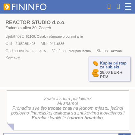
REACTOR STUDIO d.o.o.
Zadarska ulica 80, Zagreb
Djelatnost:
62109, Ostalo računalno programiranje
OIB:
MB:
21850851425
04416635
Godina osnivanja:
Veličina:
Status:
2015.
Mali poduzetnik
Aktivan
Kontakt:
Kupite pristup
za subjekt
28,00 EUR +
PDV
Znate li s kim poslujete?
Mi znamo!
Pronađite sve što trebate znati na jednom mjestu, jedinoj
poslovno-financijskoj aplikaciji sa znakovima inovativnosti
Eureka
i kvalitete
Izvorno hrvatsko
.