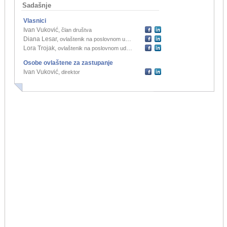
Sadašnje
Vlasnici
Ivan Vuković
,
član društva
Diana Lesar
,
ovlaštenik na poslovnom udjelu
Lora Trojak
,
ovlaštenik na poslovnom udjelu
Osobe ovlaštene za zastupanje
Ivan Vuković
,
direktor