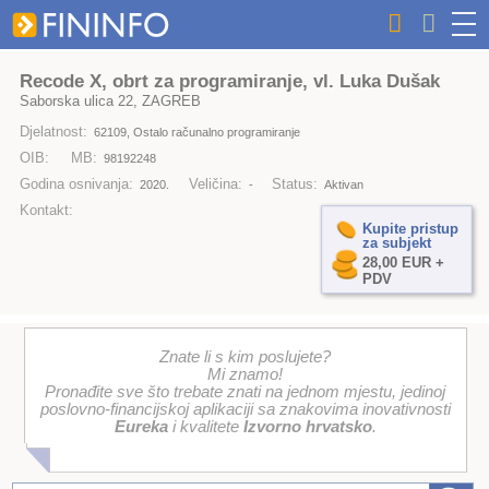
Recode X, obrt za programiranje, vl. Luka Dušak
Saborska ulica 22, ZAGREB
Djelatnost:
62109, Ostalo računalno programiranje
OIB:
MB:
98192248
Godina osnivanja:
Veličina:
Status:
2020.
-
Aktivan
Kontakt:
Kupite pristup
za subjekt
28,00 EUR +
PDV
Znate li s kim poslujete?
Mi znamo!
Pronađite sve što trebate znati na jednom mjestu, jedinoj
poslovno-financijskoj aplikaciji sa znakovima inovativnosti
Eureka
i kvalitete
Izvorno hrvatsko
.