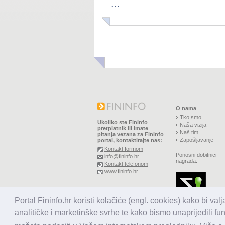
...
O nama
Tko smo
Ukoliko ste Fininfo
Naša vizija
pretplatnik ili imate
Naš tim
pitanja vezana za Fininfo
Zapošljavanje
portal, kontaktirajte nas:
Kontakt formom
Ponosni dobitnici
info@fininfo.hr
nagrada:
Kontakt telefonom
www.fininfo.hr
© 2026,
El koncept d.o.o.
Portal Fininfo.hr koristi kolačiće (engl. cookies) kako bi val
Sva prava pridržana.
analitičke i marketinške svrhe te kako bismo unaprijedili fu