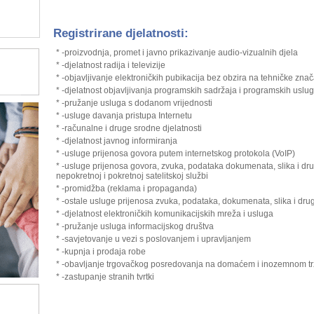
Registrirane djelatnosti:
* -proizvodnja, promet i javno prikazivanje audio-vizualnih djela
* -djelatnost radija i televizije
* -objavljivanje elektroničkih pubikacija bez obzira na tehničke zn
* -djelatnost objavljivanja programskih sadržaja i programskih uslu
* -pružanje usluga s dodanom vrijednosti
* -usluge davanja pristupa Internetu
* -računalne i druge srodne djelatnosti
* -djelatnost javnog informiranja
* -usluge prijenosa govora putem internetskog protokola (VoIP)
* -usluge prijenosa govora, zvuka, podataka dokumenata, slika i dr
nepokretnoj i pokretnoj satelitskoj službi
* -promidžba (reklama i propaganda)
* -ostale usluge prijenosa zvuka, podataka, dokumenata, slika i dr
* -djelatnost elektroničkih komunikacijskih mreža i usluga
* -pružanje usluga informacijskog društva
* -savjetovanje u vezi s poslovanjem i upravljanjem
* -kupnja i prodaja robe
* -obavljanje trgovačkog posredovanja na domaćem i inozemnom tr
* -zastupanje stranih tvrtki