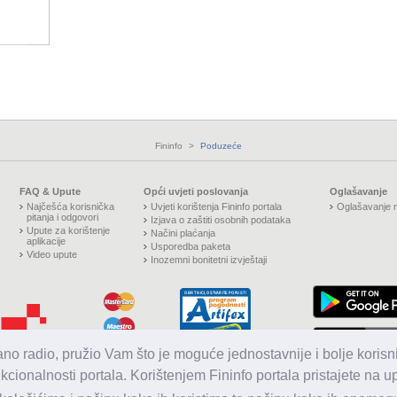
Fininfo
>
Poduzeće
FAQ & Upute
Opći uvjeti poslovanja
Oglašavanje
Najčešća korisnička
Uvjeti korištenja Fininfo portala
Oglašavanje n
pitanja i odgovori
Izjava o zaštiti osobnih podataka
Upute za korištenje
Načini plaćanja
aplikacije
Usporedba paketa
Video upute
Inozemni bonitetni izvještaji
jano radio, pružio Vam što je moguće jednostavnije i bolje korisni
nkcionalnosti portala. Korištenjem Fininfo portala pristajete na 