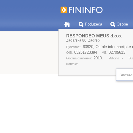
Poduzeća
Osobe
RESPONDEO MEUS d.o.o.
Zadarska 80, Zagreb
63920, Ostale informacijske u
Djelatnost:
03251723394
02705613
OIB:
MB:
2010.
-
Godina osnivanja:
Veličina:
Sta
Kontakt: