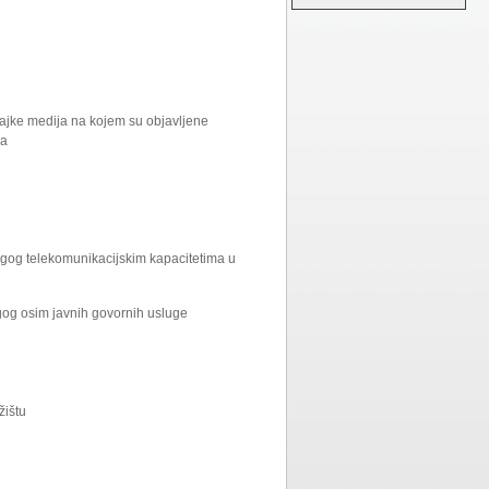
ačajke medija na kojem su objavljene
ga
ugog telekomunikacijskim kapacitetima u
ugog osim javnih govornih usluge
žištu