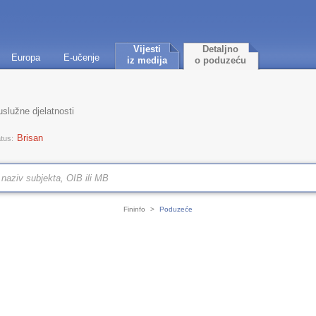
Vijesti
Detaljno
Europa
E-učenje
iz medija
o poduzeću
služne djelatnosti
Brisan
tus:
Fininfo
>
Poduzeće