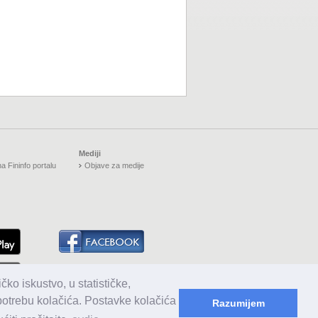
Mediji
a Fininfo portalu
Objave za medije
čko iskustvo, u statističke,
upotrebu kolačića. Postavke kolačića
Razumijem