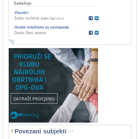
Sadašnje
Vlasnici
Željko Vučemil
,
jedini član d.o.o.
Osobe ovlaštene za zastupanje
Darko Šket
,
direktor
...
Povezani subjekti