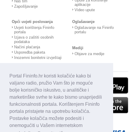
Upute za korištenje
Naš tim
aplikacije
Zapošljavanje
Video upute
Opći uvjeti poslovanja
Oglašavanje
Uvjeti korištenja Fininfo
Oglašavanje na Fininfo
portala
portalu
Izjava o zaštiti osobnih
podataka
Načini plaćanja
Mediji
Usporedba paketa
Objave za medije
Inozemni bonitetni izvještaji
Portal Fininfo.hr koristi kolačiće kako bi
valjano radio, pružio Vam što je moguće
bolje korisničko iskustvo, u analitičke i
marketinške svrhe te kako bismo unaprijedili
funkcionalnosti portala. Korištenjem Fininfo
portala pristajete na upotrebu kolačića.
Postavke kolačića možete podesiti i
onemogućiti u Vašem internetskom