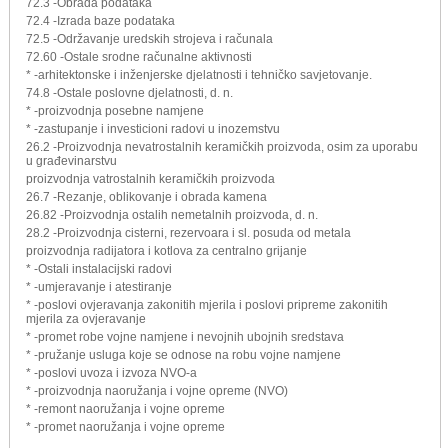
72.3 -Obrada podataka
72.4 -Izrada baze podataka
72.5 -Održavanje uredskih strojeva i računala
72.60 -Ostale srodne računalne aktivnosti
* -arhitektonske i inženjerske djelatnosti i tehničko savjetovanje.
74.8 -Ostale poslovne djelatnosti, d. n.
* -proizvodnja posebne namjene
* -zastupanje i investicioni radovi u inozemstvu
26.2 -Proizvodnja nevatrostalnih keramičkih proizvoda, osim za uporabu
u građevinarstvu
proizvodnja vatrostalnih keramičkih proizvoda
26.7 -Rezanje, oblikovanje i obrada kamena
26.82 -Proizvodnja ostalih nemetalnih proizvoda, d. n.
28.2 -Proizvodnja cisterni, rezervoara i sl. posuda od metala
proizvodnja radijatora i kotlova za centralno grijanje
* -Ostali instalacijski radovi
* -umjeravanje i atestiranje
* -poslovi ovjeravanja zakonitih mjerila i poslovi pripreme zakonitih
mjerila za ovjeravanje
* -promet robe vojne namjene i nevojnih ubojnih sredstava
* -pružanje usluga koje se odnose na robu vojne namjene
* -poslovi uvoza i izvoza NVO-a
* -proizvodnja naoružanja i vojne opreme (NVO)
* -remont naoružanja i vojne opreme
* -promet naoružanja i vojne opreme