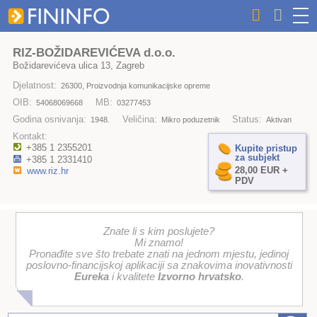
RIZ-BOŽIDAREVIĆEVA d.o.o.
Božidarevićeva ulica 13, Zagreb
Djelatnost:
26300, Proizvodnja komunikacijske opreme
OIB:
MB:
54068069668
03277453
Godina osnivanja:
Veličina:
Status:
1948.
Mikro poduzetnik
Aktivan
Kontakt:
+385 1 2355201
Kupite pristup
za subjekt
+385 1 2331410
28,00 EUR +
www.riz.hr
PDV
Znate li s kim poslujete?
Mi znamo!
Pronađite sve što trebate znati na jednom mjestu, jedinoj
poslovno-financijskoj aplikaciji sa znakovima inovativnosti
Eureka
i kvalitete
Izvorno hrvatsko
.