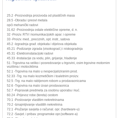
25.2 -Proizvodnja proizvoda od plastičnih masa
28.5 -Obrada i presvl metala
opći mehanički radovi
31.62 -Proizvodnja ostale električne opreme, d. n.
32 -Proizv. RTV i komunikacijskih apar. i opreme
33 -Proizv. med., preciznih, opt. instr., satova
45.2 -Izgradnja građ. objekata i dijelova objekata
45.21 -Podizanje zgrada (visokograd.) i niskogradnja
45.31 -Elektroinstalacijski radovi
45.33 -Instalacije za vodu, plin, grijanje, hlađenje
51 -Trgovina na veliko i posredovanje u trgovini, osim trgovine motornim
vozilima i motociklima
52.1 -Trgovina na malo u nespecijaliziranim prod.
52.33 -Trg. na malo kozmetičkim i toaletnim proizv.
52.5 -Trg. na malo rabljenom robom u prodavaonicama
52.6 -Trgovina na malo izvan prodavaonica
52.7 -Popravak predmeta za osobnu uporabu i kuć.
60.24 -Prijevoz robe (tereta) cestom
70.1 -Poslovanje vlastitim nekretninama
70.2 -Iznajmljivanje vlastitih nekretnina
72.1 -Pružanje savjeta o računal. opr. (hardware-u)
72.2 -Savjet. i pribav. programske opr.(software-a)