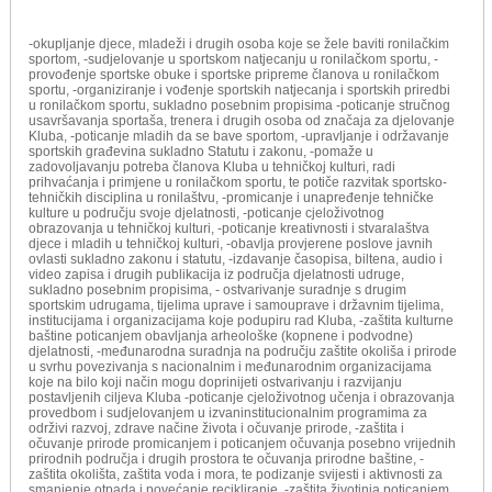
-okupljanje djece, mladeži i drugih osoba koje se žele baviti ronilačkim
sportom, -sudjelovanje u sportskom natjecanju u ronilačkom sportu, -
provođenje sportske obuke i sportske pripreme članova u ronilačkom
sportu, -organiziranje i vođenje sportskih natjecanja i sportskih priredbi
u ronilačkom sportu, sukladno posebnim propisima -poticanje stručnog
usavršavanja sportaša, trenera i drugih osoba od značaja za djelovanje
Kluba, -poticanje mladih da se bave sportom, -upravljanje i održavanje
sportskih građevina sukladno Statutu i zakonu, -pomaže u
zadovoljavanju potreba članova Kluba u tehničkoj kulturi, radi
prihvaćanja i primjene u ronilačkom sportu, te potiče razvitak sportsko-
tehničkih disciplina u ronilaštvu, -promicanje i unapređenje tehničke
kulture u području svoje djelatnosti, -poticanje cjeloživotnog
obrazovanja u tehničkoj kulturi, -poticanje kreativnosti i stvaralaštva
djece i mladih u tehničkoj kulturi, -obavlja provjerene poslove javnih
ovlasti sukladno zakonu i statutu, -izdavanje časopisa, biltena, audio i
video zapisa i drugih publikacija iz područja djelatnosti udruge,
sukladno posebnim propisima, - ostvarivanje suradnje s drugim
sportskim udrugama, tijelima uprave i samouprave i državnim tijelima,
institucijama i organizacijama koje podupiru rad Kluba, -zaštita kulturne
baštine poticanjem obavljanja arheološke (kopnene i podvodne)
djelatnosti, -međunarodna suradnja na području zaštite okoliša i prirode
u svrhu povezivanja s nacionalnim i međunarodnim organizacijama
koje na bilo koji način mogu doprinijeti ostvarivanju i razvijanju
postavljenih ciljeva Kluba -poticanje cjeloživotnog učenja i obrazovanja
provedbom i sudjelovanjem u izvaninstitucionalnim programima za
održivi razvoj, zdrave načine života i očuvanje prirode, -zaštita i
očuvanje prirode promicanjem i poticanjem očuvanja posebno vrijednih
prirodnih područja i drugih prostora te očuvanja prirodne baštine, -
zaštita okolišta, zaštita voda i mora, te podizanje svijesti i aktivnosti za
smanjenje otpada i povećanje recikliranje, -zaštita životinja poticanjem