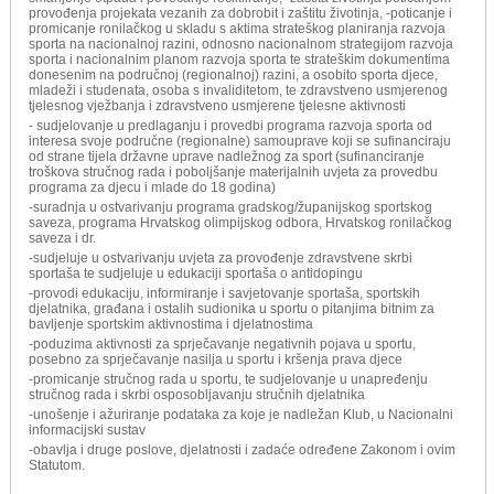
provođenja projekata vezanih za dobrobit i zaštitu životinja, -poticanje i
promicanje ronilačkog u skladu s aktima strateškog planiranja razvoja
sporta na nacionalnoj razini, odnosno nacionalnom strategijom razvoja
sporta i nacionalnim planom razvoja sporta te strateškim dokumentima
donesenim na područnoj (regionalnoj) razini, a osobito sporta djece,
mladeži i studenata, osoba s invaliditetom, te zdravstveno usmjerenog
tjelesnog vježbanja i zdravstveno usmjerene tjelesne aktivnosti
- sudjelovanje u predlaganju i provedbi programa razvoja sporta od
interesa svoje područne (regionalne) samouprave koji se sufinanciraju
od strane tijela državne uprave nadležnog za sport (sufinanciranje
troškova stručnog rada i poboljšanje materijalnih uvjeta za provedbu
programa za djecu i mlade do 18 godina)
-suradnja u ostvarivanju programa gradskog/županijskog sportskog
saveza, programa Hrvatskog olimpijskog odbora, Hrvatskog ronilačkog
saveza i dr.
-sudjeluje u ostvarivanju uvjeta za provođenje zdravstvene skrbi
sportaša te sudjeluje u edukaciji sportaša o antidopingu
-provodi edukaciju, informiranje i savjetovanje sportaša, sportskih
djelatnika, građana i ostalih sudionika u sportu o pitanjima bitnim za
bavljenje sportskim aktivnostima i djelatnostima
-poduzima aktivnosti za sprječavanje negativnih pojava u sportu,
posebno za sprječavanje nasilja u sportu i kršenja prava djece
-promicanje stručnog rada u sportu, te sudjelovanje u unapređenju
stručnog rada i skrbi osposobljavanju stručnih djelatnika
-unošenje i ažuriranje podataka za koje je nadležan Klub, u Nacionalni
informacijski sustav
-obavlja i druge poslove, djelatnosti i zadaće određene Zakonom i ovim
Statutom.