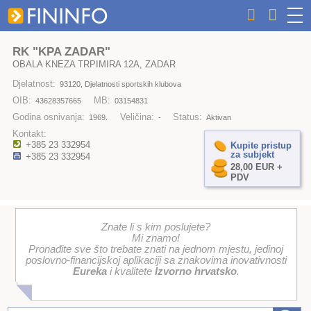
RK "KPA ZADAR"
OBALA KNEZA TRPIMIRA 12A, ZADAR
Djelatnost:
93120, Djelatnosti sportskih klubova
OIB:
MB:
43628357665
03154831
Godina osnivanja:
Veličina:
Status:
1969.
-
Aktivan
Kontakt:
+385 23 332954
Kupite pristup
za subjekt
+385 23 332954
28,00 EUR +
PDV
Znate li s kim poslujete?
Mi znamo!
Pronađite sve što trebate znati na jednom mjestu, jedinoj
poslovno-financijskoj aplikaciji sa znakovima inovativnosti
Eureka
i kvalitete
Izvorno hrvatsko
.