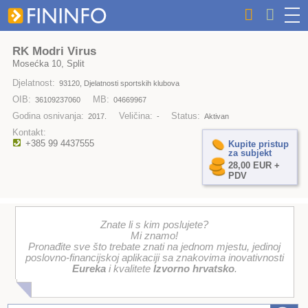
RK Modri Virus
Mosećka 10, Split
Djelatnost:
93120, Djelatnosti sportskih klubova
OIB:
MB:
36109237060
04669967
Godina osnivanja:
Veličina:
Status:
2017.
-
Aktivan
Kontakt:
+385 99 4437555
Kupite pristup
za subjekt
28,00 EUR +
PDV
Znate li s kim poslujete?
Mi znamo!
Pronađite sve što trebate znati na jednom mjestu, jedinoj
poslovno-financijskoj aplikaciji sa znakovima inovativnosti
Eureka
i kvalitete
Izvorno hrvatsko
.