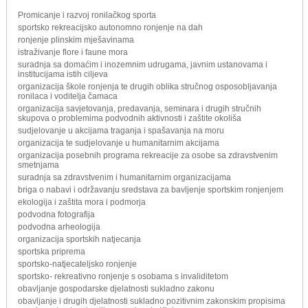
Promicanje i razvoj ronilačkog sporta
sportsko rekreacijsko autonomno ronjenje na dah
ronjenje plinskim mješavinama
istraživanje flore i faune mora
suradnja sa domaćim i inozemnim udrugama, javnim ustanovama i
institucijama istih ciljeva
organizacija škole ronjenja te drugih oblika stručnog osposobljavanja
ronilaca i voditelja čamaca
organizacija savjetovanja, predavanja, seminara i drugih stručnih
skupova o problemima podvodnih aktivnosti i zaštite okoliša
sudjelovanje u akcijama traganja i spašavanja na moru
organizacija te sudjelovanje u humanitarnim akcijama
organizacija posebnih programa rekreacije za osobe sa zdravstvenim
smetnjama
suradnja sa zdravstvenim i humanitarnim organizacijama
briga o nabavi i održavanju sredstava za bavljenje sportskim ronjenjem
ekologija i zaštita mora i podmorja
podvodna fotografija
podvodna arheologija
organizacija sportskih natjecanja
sportska priprema
sportsko-natjecateljsko ronjenje
sportsko- rekreativno ronjenje s osobama s invaliditetom
obavljanje gospodarske djelatnosti sukladno zakonu
obavljanje i drugih djelatnosti sukladno pozitivnim zakonskim propisima