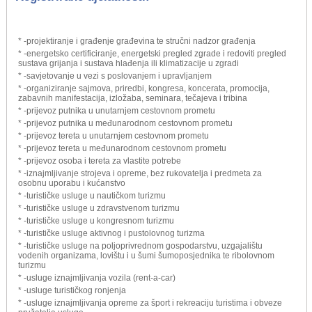
* -projektiranje i građenje građevina te stručni nadzor građenja
* -energetsko certificiranje, energetski pregled zgrade i redoviti pregled
sustava grijanja i sustava hlađenja ili klimatizacije u zgradi
* -savjetovanje u vezi s poslovanjem i upravljanjem
* -organiziranje sajmova, priredbi, kongresa, koncerata, promocija,
zabavnih manifestacija, izložaba, seminara, tečajeva i tribina
* -prijevoz putnika u unutarnjem cestovnom prometu
* -prijevoz putnika u međunarodnom cestovnom prometu
* -prijevoz tereta u unutarnjem cestovnom prometu
* -prijevoz tereta u međunarodnom cestovnom prometu
* -prijevoz osoba i tereta za vlastite potrebe
* -iznajmljivanje strojeva i opreme, bez rukovatelja i predmeta za
osobnu uporabu i kućanstvo
* -turističke usluge u nautičkom turizmu
* -turističke usluge u zdravstvenom turizmu
* -turističke usluge u kongresnom turizmu
* -turističke usluge aktivnog i pustolovnog turizma
* -turističke usluge na poljoprivrednom gospodarstvu, uzgajalištu
vodenih organizama, lovištu i u šumi šumoposjednika te ribolovnom
turizmu
* -usluge iznajmljivanja vozila (rent-a-car)
* -usluge turističkog ronjenja
* -usluge iznajmljivanja opreme za šport i rekreaciju turistima i obveze