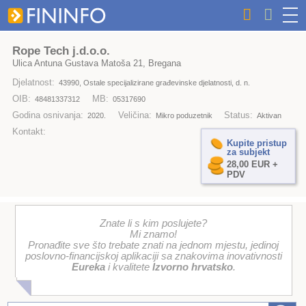
Rope Tech j.d.o.o.
Ulica Antuna Gustava Matoša 21, Bregana
Djelatnost:
43990, Ostale specijalizirane građevinske djelatnosti, d. n.
OIB:
MB:
48481337312
05317690
Godina osnivanja:
Veličina:
Status:
2020.
Mikro poduzetnik
Aktivan
Kontakt:
Kupite pristup
za subjekt
28,00 EUR +
PDV
Znate li s kim poslujete?
Mi znamo!
Pronađite sve što trebate znati na jednom mjestu, jedinoj
poslovno-financijskoj aplikaciji sa znakovima inovativnosti
Eureka
i kvalitete
Izvorno hrvatsko
.