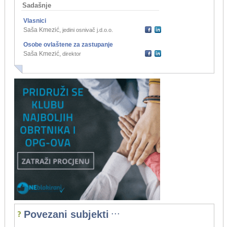
Sadašnje
Vlasnici
Saša Kmezić
,
jedini osnivač j.d.o.o.
Osobe ovlaštene za zastupanje
Saša Kmezić
,
direktor
...
Povezani subjekti