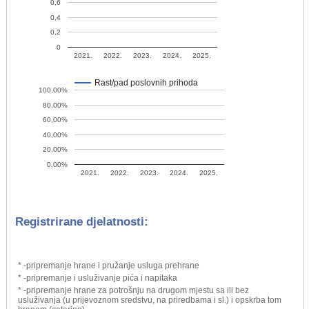
0,6
0,4
0,2
0
2021.
2022.
2023.
2024.
2025.
Rast/pad poslovnih prihoda
100,00%
80,00%
60,00%
40,00%
20,00%
0,00%
2021.
2022.
2023.
2024.
2025.
Registrirane djelatnosti:
* -pripremanje hrane i pružanje usluga prehrane
* -pripremanje i usluživanje pića i napitaka
* -pripremanje hrane za potrošnju na drugom mjestu sa ili bez
usluživanja (u prijevoznom sredstvu, na priredbama i sl.) i opskrba tom