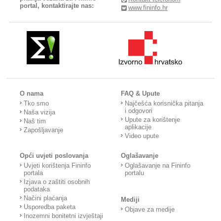
portal, kontaktirajte nas:
www.fininfo.hr
O nama
FAQ & Upute
Tko smo
Najčešća korisnička pitanja
i odgovori
Naša vizija
Upute za korištenje
Naš tim
aplikacije
Zapošljavanje
Video upute
Opći uvjeti poslovanja
Oglašavanje
Uvjeti korištenja Fininfo
Oglašavanje na Fininfo
portala
portalu
Izjava o zaštiti osobnih
podataka
Načini plaćanja
Mediji
Usporedba paketa
Objave za medije
Inozemni bonitetni izvještaji