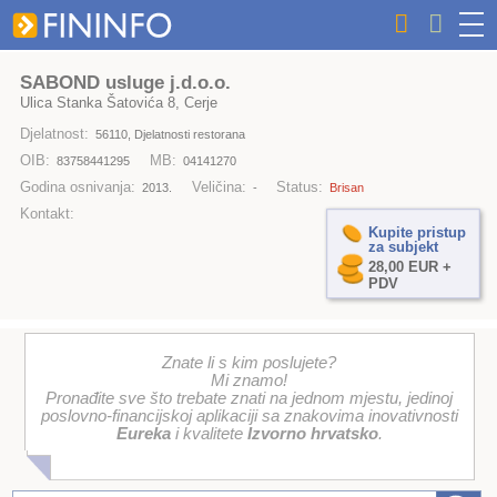
SABOND usluge j.d.o.o.
Ulica Stanka Šatovića 8, Cerje
Djelatnost:
56110, Djelatnosti restorana
OIB:
MB:
83758441295
04141270
Godina osnivanja:
Veličina:
Status:
2013.
-
Brisan
Kontakt:
Kupite pristup
za subjekt
28,00 EUR +
PDV
Znate li s kim poslujete?
Mi znamo!
Pronađite sve što trebate znati na jednom mjestu, jedinoj
poslovno-financijskoj aplikaciji sa znakovima inovativnosti
Eureka
i kvalitete
Izvorno hrvatsko
.