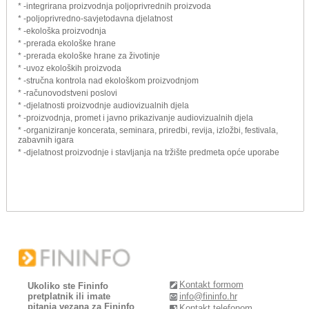
* -integrirana proizvodnja poljoprivrednih proizvoda
* -poljoprivredno-savjetodavna djelatnost
* -ekološka proizvodnja
* -prerada ekološke hrane
* -prerada ekološke hrane za životinje
* -uvoz ekoloških proizvoda
* -stručna kontrola nad ekološkom proizvodnjom
* -računovodstveni poslovi
* -djelatnosti proizvodnje audiovizualnih djela
* -proizvodnja, promet i javno prikazivanje audiovizualnih djela
* -organiziranje koncerata, seminara, priredbi, revija, izložbi, festivala,
zabavnih igara
* -djelatnost proizvodnje i stavljanja na tržište predmeta opće uporabe
Kontakt formom
Ukoliko ste Fininfo
pretplatnik ili imate
info@fininfo.hr
pitanja vezana za Fininfo
Kontakt telefonom