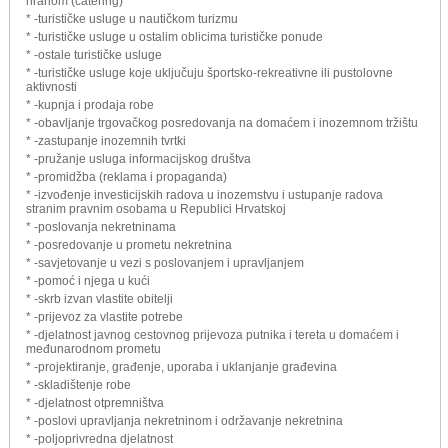
hranom (catering)
* -turističke usluge u nautičkom turizmu
* -turističke usluge u ostalim oblicima turističke ponude
* -ostale turističke usluge
* -turističke usluge koje uključuju športsko-rekreativne ili pustolovne
aktivnosti
* -kupnja i prodaja robe
* -obavljanje trgovačkog posredovanja na domaćem i inozemnom tržištu
* -zastupanje inozemnih tvrtki
* -pružanje usluga informacijskog društva
* -promidžba (reklama i propaganda)
* -izvođenje investicijskih radova u inozemstvu i ustupanje radova
stranim pravnim osobama u Republici Hrvatskoj
* -poslovanja nekretninama
* -posredovanje u prometu nekretnina
* -savjetovanje u vezi s poslovanjem i upravljanjem
* -pomoć i njega u kući
* -skrb izvan vlastite obitelji
* -prijevoz za vlastite potrebe
* -djelatnost javnog cestovnog prijevoza putnika i tereta u domaćem i
međunarodnom prometu
* -projektiranje, građenje, uporaba i uklanjanje građevina
* -skladištenje robe
* -djelatnost otpremništva
* -poslovi upravljanja nekretninom i održavanje nekretnina
* -poljoprivredna djelatnost