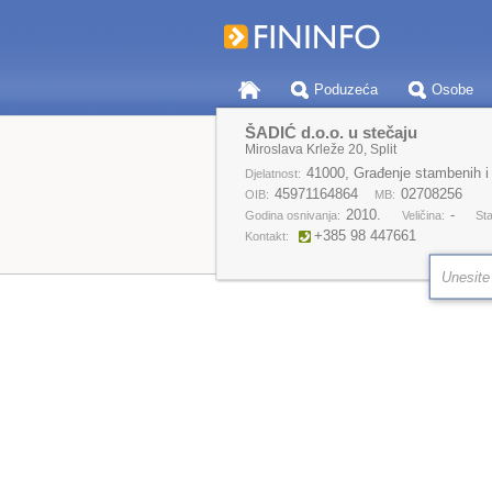
Poduzeća
Osobe
ŠADIĆ d.o.o. u stečaju
Miroslava Krleže 20, Split
41000, Građenje stambenih i
Djelatnost:
45971164864
02708256
OIB:
MB:
2010.
-
Godina osnivanja:
Veličina:
Sta
+385 98 447661
Kontakt: