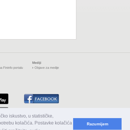
Mediji
a Fininfo portalu
Objave za medije
čko iskustvo, u statističke,
upotrebu kolačića. Postavke kolačića
Razumijem