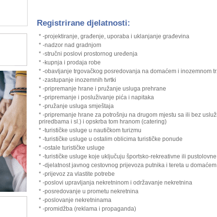
Registrirane djelatnosti:
* -projektiranje, građenje, uporaba i uklanjanje građevina
* -nadzor nad gradnjom
* -stručni poslovi prostornog uređenja
* -kupnja i prodaja robe
* -obavljanje trgovačkog posredovanja na domaćem i inozemnom tr
* -zastupanje inozemnih tvrtki
* -pripremanje hrane i pružanje usluga prehrane
* -pripremanje i posluživanje pića i napitaka
* -pružanje usluga smještaja
* -pripremanje hrane za potrošnju na drugom mjestu sa ili bez usluž
priredbama i sl.) i opskrba tom hranom (catering)
* -turističke usluge u nautičkom turizmu
* -turističke usluge u ostalim oblicima turističke ponude
* -ostale turističke usluge
* -turističke usluge koje uključuju športsko-rekreativne ili pustolovne
* -djelatnost javnog cestovnog prijevoza putnika i tereta u doma
* -prijevoz za vlastite potrebe
* -poslovi upravljanja nekretninom i održavanje nekretnina
* -posredovanje u prometu nekretnina
* -poslovanje nekretninama
* -promidžba (reklama i propaganda)