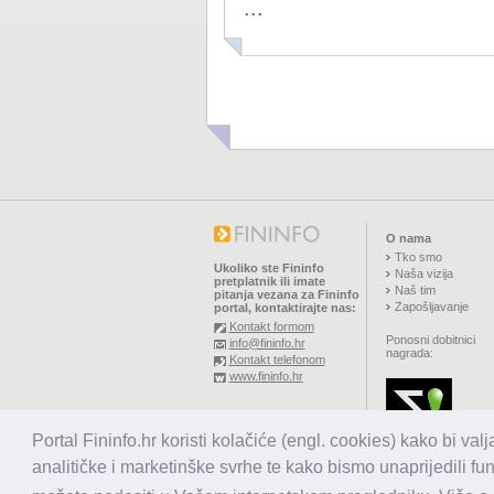
...
O nama
Tko smo
Ukoliko ste Fininfo
Naša vizija
pretplatnik ili imate
Naš tim
pitanja vezana za Fininfo
Zapošljavanje
portal, kontaktirajte nas:
Kontakt formom
Ponosni dobitnici
info@fininfo.hr
nagrada:
Kontakt telefonom
www.fininfo.hr
© 2026,
El koncept d.o.o.
Portal Fininfo.hr koristi kolačiće (engl. cookies) kako bi val
Sva prava pridržana.
analitičke i marketinške svrhe te kako bismo unaprijedili fu