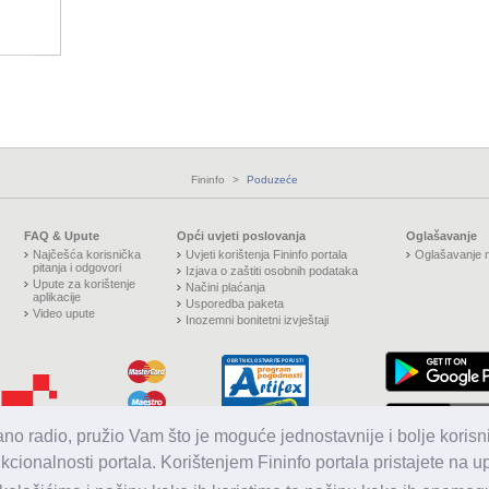
Fininfo
>
Poduzeće
FAQ & Upute
Opći uvjeti poslovanja
Oglašavanje
Najčešća korisnička
Uvjeti korištenja Fininfo portala
Oglašavanje n
pitanja i odgovori
Izjava o zaštiti osobnih podataka
Upute za korištenje
Načini plaćanja
aplikacije
Usporedba paketa
Video upute
Inozemni bonitetni izvještaji
jano radio, pružio Vam što je moguće jednostavnije i bolje korisni
nkcionalnosti portala. Korištenjem Fininfo portala pristajete na 