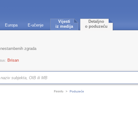
Vijesti
Detaljno
Europa
E-učenje
iz medija
o poduzeću
 nestambenih zgrada
Brisan
tus:
Fininfo
>
Poduzeće