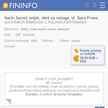
Sarin šareni svijet, obrt za usluge, vl. Sara Franz
ULICA KNEZA DOMAGOJA 1, POLJANICA BISTRANSKA
Djelatnost:
96999, Ostale osobne uslužne djelatnosti
OIB:
MB:
99136252
Godina osnivanja:
Veličina:
Status:
2025.
-
Aktivan
Kontakt:
Kupite pristup
za subjekt
28,00 EUR +
PDV
Znate li s kim poslujete?
Mi znamo!
Pronađite sve što trebate znati na jednom mjestu, jedinoj
poslovno-financijskoj aplikaciji sa znakovima inovativnosti
Eureka
i kvalitete
Izvorno hrvatsko
.