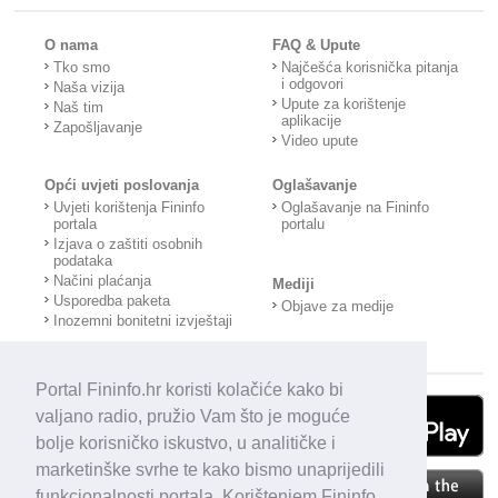
O nama
FAQ & Upute
Tko smo
Najčešća korisnička pitanja
i odgovori
Naša vizija
Upute za korištenje
Naš tim
aplikacije
Zapošljavanje
Video upute
Opći uvjeti poslovanja
Oglašavanje
Uvjeti korištenja Fininfo
Oglašavanje na Fininfo
portala
portalu
Izjava o zaštiti osobnih
podataka
Načini plaćanja
Mediji
Usporedba paketa
Objave za medije
Inozemni bonitetni izvještaji
Portal Fininfo.hr koristi kolačiće kako bi
valjano radio, pružio Vam što je moguće
bolje korisničko iskustvo, u analitičke i
marketinške svrhe te kako bismo unaprijedili
funkcionalnosti portala. Korištenjem Fininfo