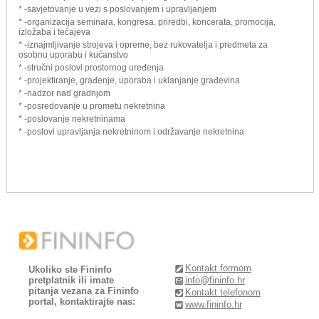
* -savjetovanje u vezi s poslovanjem i upravljanjem
* -organizacija seminara, kongresa, priredbi, koncerata, promocija,
izložaba i tečajeva
* -iznajmljivanje strojeva i opreme, bez rukovatelja i predmeta za
osobnu uporabu i kućanstvo
* -stručni poslovi prostornog uređenja
* -projektiranje, građenje, uporaba i uklanjanje građevina
* -nadzor nad gradnjom
* -posredovanje u prometu nekretnina
* -poslovanje nekretninama
* -poslovi upravljanja nekretninom i održavanje nekretnina
Kontakt formom
Ukoliko ste Fininfo
pretplatnik ili imate
info@fininfo.hr
pitanja vezana za Fininfo
Kontakt telefonom
portal, kontaktirajte nas:
www.fininfo.hr