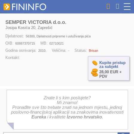
SEMPER VICTORIA d.o.o.
Josipa Kosića 20, Zaprešić
Djelatnost:
56300, Djelatnosti pripreme i usluživanja pića
OIB:
MB:
60887370715
02710021
Godina osnivanja:
Veličina:
Status:
2010.
-
Brisan
Kontakt:
Kupite pristup
za subjekt
28,00 EUR +
PDV
Znate li s kim poslujete?
Mi znamo!
Pronađite sve što trebate znati na jednom mjestu, jedinoj
poslovno-financijskoj aplikaciji sa znakovima inovativnosti
Eureka
i kvalitete
Izvorno hrvatsko
.