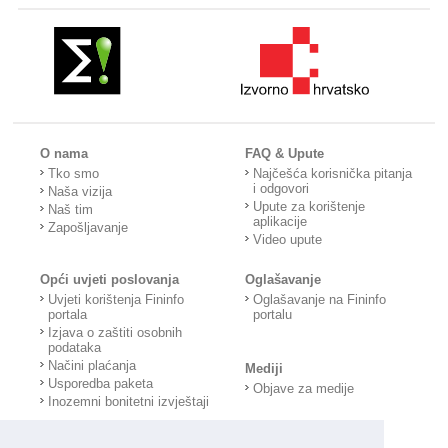
O nama
FAQ & Upute
Tko smo
Najčešća korisnička pitanja
i odgovori
Naša vizija
Upute za korištenje
Naš tim
aplikacije
Zapošljavanje
Video upute
Opći uvjeti poslovanja
Oglašavanje
Uvjeti korištenja Fininfo
Oglašavanje na Fininfo
portala
portalu
Izjava o zaštiti osobnih
podataka
Načini plaćanja
Mediji
Usporedba paketa
Objave za medije
Inozemni bonitetni izvještaji