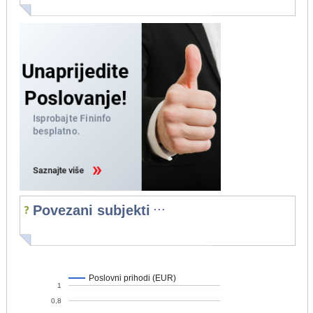
...
Povezani subjekti
Poslovni prihodi (EUR)
1
0,8