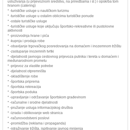
usluživanja (u prijevoznom sredstvu, na priredbama i sl.) i opskrba tom
hranom (catering)
* -turističke usluge u nautičkom turizmu
* -turističke usluge u ostalim oblicima turističke ponude
* -ostale turističke usluge
* -turističke usluge koje uključuju športsko-rekreativne ili pustolovne
aktivnosti
* -proizvodnja hrane i pića
* -kupnja i prodaja robe
* -obavljanje trgovačkog posredovanja na domaćem i inozemnom tržištu
* -zastupanje inozemnih tvrtki
* -djelatnosti javnoga cestovnog prijevoza putnika i tereta u domaćem i
međunarodnom prometu
* -prijevoz za vlastite potrebe
* -djelatnost otpremništa
* -skladištenje robe
* -športska priprema
* -športska rekreacija
* -športska poduka
* -upravljanje i održavanje športskom građevinom
* -računalne i srodne djelatnosti
* -pružanje usluga informacijskog društva
* -izrada i oblikovanje web stranica
* -računovodstveni poslovi
* -promidžba (reklama i propaganda)
* -istraživanje tržišta, ispitivanje javnog mnijenja