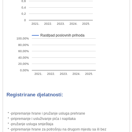
0,6
0,4
0,2
0
2021.
2022.
2023.
2024.
2025.
Rast/pad poslovnih prihoda
100,00%
80,00%
60,00%
40,00%
20,00%
0,00%
2021.
2022.
2023.
2024.
2025.
Registrirane djelatnosti:
* -pripremanje hrane i pružanje usluga prehrane
* -pripremanje i usluživanje pića i napitaka
* -pružanje usluga smještaja
* -pripremanje hrane za potrošnju na drugom mjestu sa ili bez