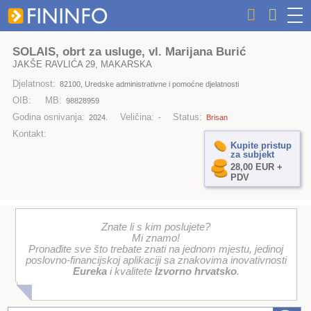
SOLAIS, obrt za usluge, vl. Marijana Burić
JAKŠE RAVLIĆA 29, MAKARSKA
Djelatnost:
82100, Uredske administrativne i pomoćne djelatnosti
OIB:
MB:
98828959
Godina osnivanja:
Veličina:
Status:
2024.
-
Brisan
Kontakt:
Kupite pristup
za subjekt
28,00 EUR +
PDV
Znate li s kim poslujete?
Mi znamo!
Pronađite sve što trebate znati na jednom mjestu, jedinoj
poslovno-financijskoj aplikaciji sa znakovima inovativnosti
Eureka
i kvalitete
Izvorno hrvatsko
.