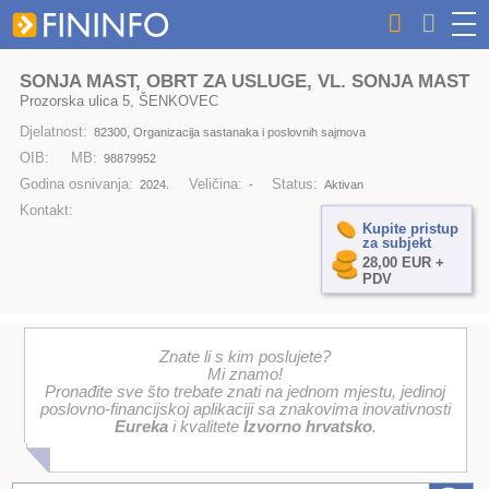
SONJA MAST, OBRT ZA USLUGE, VL. SONJA MAST
Prozorska ulica 5, ŠENKOVEC
Djelatnost:
82300, Organizacija sastanaka i poslovnih sajmova
OIB:
MB:
98879952
Godina osnivanja:
Veličina:
Status:
2024.
-
Aktivan
Kontakt:
Kupite pristup
za subjekt
28,00 EUR +
PDV
Znate li s kim poslujete?
Mi znamo!
Pronađite sve što trebate znati na jednom mjestu, jedinoj
poslovno-financijskoj aplikaciji sa znakovima inovativnosti
Eureka
i kvalitete
Izvorno hrvatsko
.