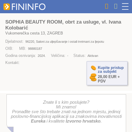
SOPHIA BEAUTY ROOM, obrt za usluge, vl. Ivana
Kolobarić
Vukomerečka cesta 13, ZAGREB
Djelatnost:
96220, Saloni za uljepšavanje i ostali tretmani za ljepotu
OIB:
MB:
98880187
Godina osnivanja:
Veličina:
Status:
2024.
-
Aktivan
Kontakt:
Kupite pristup
za subjekt
28,00 EUR +
PDV
Znate li s kim poslujete?
Mi znamo!
Pronađite sve što trebate znati na jednom mjestu, jedinoj
poslovno-financijskoj aplikaciji sa znakovima inovativnosti
Eureka
i kvalitete
Izvorno hrvatsko
.