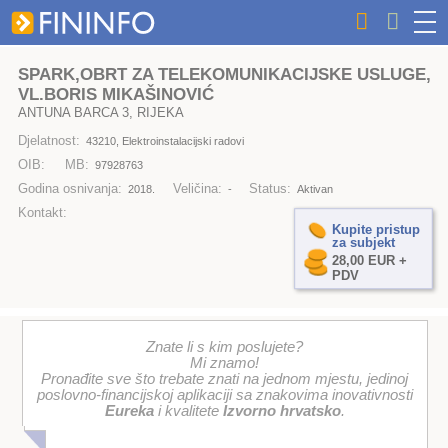
SPARK,OBRT ZA TELEKOMUNIKACIJSKE USLUGE,
VL.BORIS MIKAŠINOVIĆ
ANTUNA BARCA 3, RIJEKA
Djelatnost:
43210, Elektroinstalacijski radovi
OIB:
MB:
97928763
Godina osnivanja:
Veličina:
Status:
2018.
-
Aktivan
Kontakt:
Kupite pristup
za subjekt
28,00 EUR +
PDV
Znate li s kim poslujete?
Mi znamo!
Pronađite sve što trebate znati na jednom mjestu, jedinoj
poslovno-financijskoj aplikaciji sa znakovima inovativnosti
Eureka
i kvalitete
Izvorno hrvatsko
.