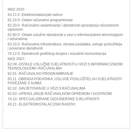
NKD 2025:
43.21.0 -Elektroinstalacijski radovi
62.10.9 -Ostalo računalno programiranje
62.20.0 -Računalno savjetovanje i djelatnosti upravljanja računalnom
opremom
62.90.0 -Ostale uslužne djelatnosti u vezi s informacijskom tehnologijom
i računalima
63.10.0 -Računalna infrastruktura, obrada podataka, usluge poslužitelja
i povezane djelatnosti
74.12.0 -Djelatnosti grafičkog dizajna i vizualnih komunikacija
NKD 2007:
62.09 -OSTALE USLUŽNE DJELATNOSTI U VEZI S INFORMACIJSKOM
TEHNOLOGIJOM I RAČUNALIMA
62.01 -RAČUNALNO PROGRAMIRANJE
63.11 -OBRADA PODATAKA, USLUGE POSLUŽITELJA I DJELATNOSTI
POVEZANE S NJIMA
62.02 -SAVJETOVANJE U VEZI S RAČUNALIMA
62.03 -UPRAVLJANJE RAČUNALNOM OPREMOM I SUSTAVOM
74.10 -SPECIJALIZIRANE DIZAJNERSKE DJELATNOSTI
43.21 -ELEKTROINSTALACIJSKI RADOVI