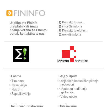
Kontakt formom
Ukoliko ste Fininfo
pretplatnik ili imate
info@fininfo.hr
pitanja vezana za Fininfo
Kontakt telefonom
portal, kontaktirajte nas:
www.fininfo.hr
O nama
FAQ & Upute
Tko smo
Najčešća korisnička pitanja
i odgovori
Naša vizija
Upute za korištenje
Naš tim
aplikacije
Zapošljavanje
Video upute
Opći uvjeti poslovanja
Oglašavanje