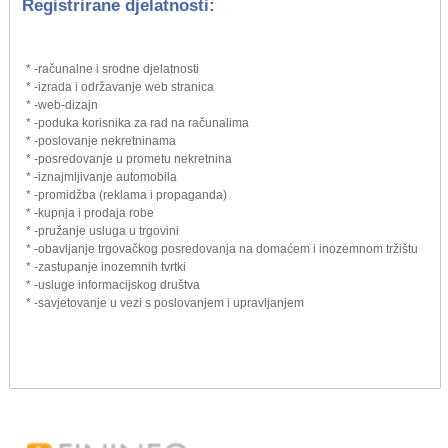
Registrirane djelatnosti:
* -računalne i srodne djelatnosti
* -izrada i održavanje web stranica
* -web-dizajn
* -poduka korisnika za rad na računalima
* -poslovanje nekretninama
* -posredovanje u prometu nekretnina
* -iznajmljivanje automobila
* -promidžba (reklama i propaganda)
* -kupnja i prodaja robe
* -pružanje usluga u trgovini
* -obavljanje trgovačkog posredovanja na domaćem i inozemnom tržištu
* -zastupanje inozemnih tvrtki
* -usluge informacijskog društva
* -savjetovanje u vezi s poslovanjem i upravljanjem