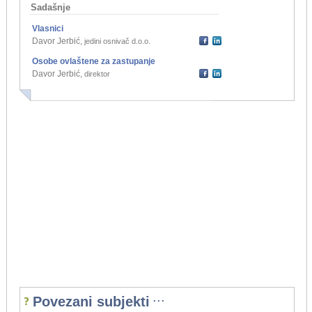
Sadašnje
Vlasnici
Davor Jerbić
,
jedini osnivač d.o.o.
Osobe ovlaštene za zastupanje
Davor Jerbić
,
direktor
...
Povezani subjekti