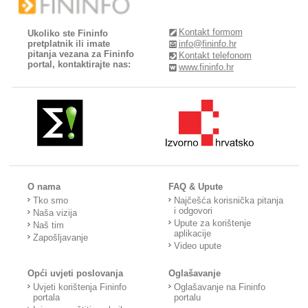
Kontakt formom
Ukoliko ste Fininfo
pretplatnik ili imate
info@fininfo.hr
pitanja vezana za Fininfo
Kontakt telefonom
portal, kontaktirajte nas:
www.fininfo.hr
O nama
FAQ & Upute
Tko smo
Najčešća korisnička pitanja
i odgovori
Naša vizija
Upute za korištenje
Naš tim
aplikacije
Zapošljavanje
Video upute
Opći uvjeti poslovanja
Oglašavanje
Uvjeti korištenja Fininfo
Oglašavanje na Fininfo
portala
portalu