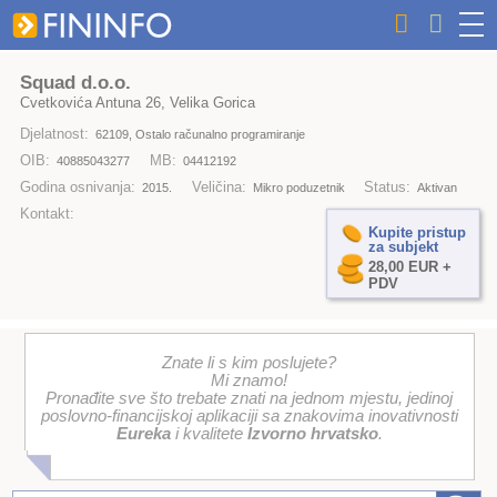
Squad d.o.o.
Cvetkovića Antuna 26, Velika Gorica
Djelatnost:
62109, Ostalo računalno programiranje
OIB:
MB:
40885043277
04412192
Godina osnivanja:
Veličina:
Status:
2015.
Mikro poduzetnik
Aktivan
Kontakt:
Kupite pristup
za subjekt
28,00 EUR +
PDV
Znate li s kim poslujete?
Mi znamo!
Pronađite sve što trebate znati na jednom mjestu, jedinoj
poslovno-financijskoj aplikaciji sa znakovima inovativnosti
Eureka
i kvalitete
Izvorno hrvatsko
.