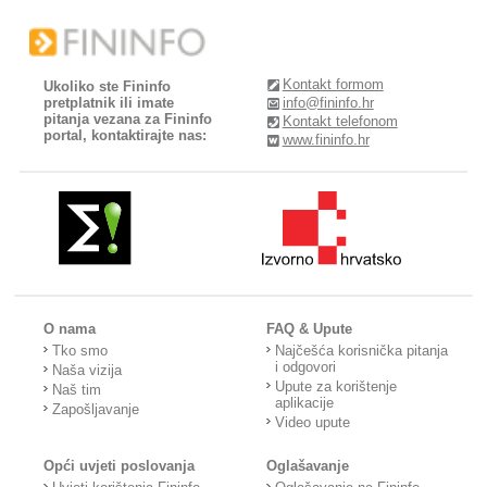
Kontakt formom
Ukoliko ste Fininfo
pretplatnik ili imate
info@fininfo.hr
pitanja vezana za Fininfo
Kontakt telefonom
portal, kontaktirajte nas:
www.fininfo.hr
O nama
FAQ & Upute
Tko smo
Najčešća korisnička pitanja
i odgovori
Naša vizija
Upute za korištenje
Naš tim
aplikacije
Zapošljavanje
Video upute
Opći uvjeti poslovanja
Oglašavanje