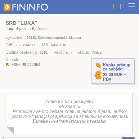
SRD "LUKA"
Jurja Bijankija 6, Zadar
Djelatnost:
93120, Djelatnosti sportskih klubova
OIB:
MB:
15328342308
04970918
Godina osnivanja:
Veličina:
Status:
2018.
-
Aktivan
Kontakt:
+385 98 447864
Kupite pristup
za subjekt
28,00 EUR +
PDV
Znate li s kim poslujete?
Mi znamo!
Pronađite sve što trebate znati na jednom mjestu, jedinoj
poslovno-financijskoj aplikaciji sa znakovima inovativnosti
Eureka
i kvalitete
Izvorno hrvatsko
.