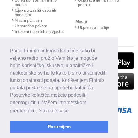
Uvjeti korištenja Fininfo
Oglašavanje na Fininfo
portala
portalu
Izjava o zaštiti osobnih
podataka
Načini plaćanja
Mediji
Usporedba paketa
Objave za medije
Inozemni bonitetni izvještaji
Portal Fininfo.hr koristi kolačiće kako bi
valjano radio, pružio Vam što je moguće
bolje korisničko iskustvo, u analitičke i
marketinške svrhe te kako bismo unaprijedili
funkcionalnosti portala. Korištenjem Fininfo
portala pristajete na upotrebu kolačića.
Postavke kolačića možete podesiti i
onemogućiti u Vašem internetskom
pregledniku.
Saznajte više
Razumijem