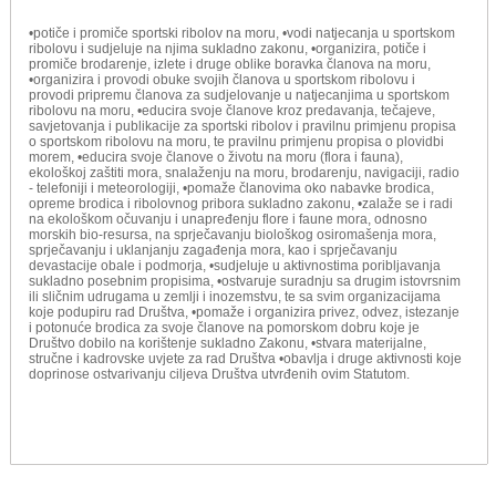
•potiče i promiče sportski ribolov na moru, •vodi natjecanja u sportskom
ribolovu i sudjeluje na njima sukladno zakonu, •organizira, potiče i
promiče brodarenje, izlete i druge oblike boravka članova na moru,
•organizira i provodi obuke svojih članova u sportskom ribolovu i
provodi pripremu članova za sudjelovanje u natjecanjima u sportskom
ribolovu na moru, •educira svoje članove kroz predavanja, tečajeve,
savjetovanja i publikacije za sportski ribolov i pravilnu primjenu propisa
o sportskom ribolovu na moru, te pravilnu primjenu propisa o plovidbi
morem, •educira svoje članove o životu na moru (flora i fauna),
ekološkoj zaštiti mora, snalaženju na moru, brodarenju, navigaciji, radio
- telefoniji i meteorologiji, •pomaže članovima oko nabavke brodica,
opreme brodica i ribolovnog pribora sukladno zakonu, •zalaže se i radi
na ekološkom očuvanju i unapređenju flore i faune mora, odnosno
morskih bio-resursa, na sprječavanju biološkog osiromašenja mora,
sprječavanju i uklanjanju zagađenja mora, kao i sprječavanju
devastacije obale i podmorja, •sudjeluje u aktivnostima poribljavanja
sukladno posebnim propisima, •ostvaruje suradnju sa drugim istovrsnim
ili sličnim udrugama u zemlji i inozemstvu, te sa svim organizacijama
koje podupiru rad Društva, •pomaže i organizira privez, odvez, istezanje
i potonuće brodica za svoje članove na pomorskom dobru koje je
Društvo dobilo na korištenje sukladno Zakonu, •stvara materijalne,
stručne i kadrovske uvjete za rad Društva •obavlja i druge aktivnosti koje
doprinose ostvarivanju ciljeva Društva utvrđenih ovim Statutom.