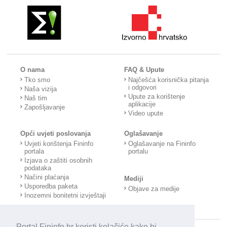
O nama
FAQ & Upute
Tko smo
Najčešća korisnička pitanja
i odgovori
Naša vizija
Upute za korištenje
Naš tim
aplikacije
Zapošljavanje
Video upute
Opći uvjeti poslovanja
Oglašavanje
Uvjeti korištenja Fininfo
Oglašavanje na Fininfo
portala
portalu
Izjava o zaštiti osobnih
podataka
Načini plaćanja
Mediji
Usporedba paketa
Objave za medije
Inozemni bonitetni izvještaji
Portal Fininfo.hr koristi kolačiće kako bi