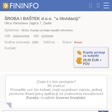
ŠROBA I BAŠTEK d.o.o. "u likvidaciji"
Ulica Vatroslava Jagića 7, Zadar
Djelatnost:
68110, Kupnja i prodaja vlastitih nekretnina
OIB:
MB:
29655342908
02355558
Godina osnivanja:
Veličina:
Status:
2008.
-
Brisan
Kontakt:
Kupite pristup
za subjekt
28,00 EUR +
PDV
Znate li s kim poslujete?
Mi znamo!
Pronađite sve što trebate znati na jednom mjestu, jedinoj
poslovno-financijskoj aplikaciji sa znakovima inovativnosti
Eureka
i kvalitete
Izvorno hrvatsko
.