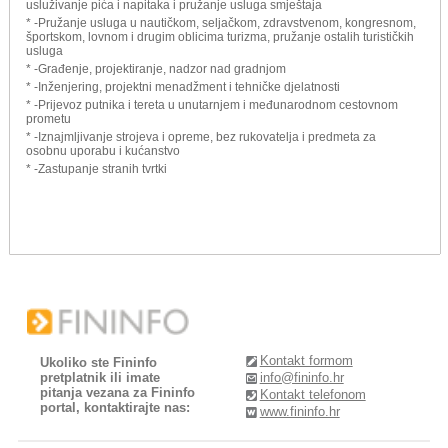
usluživanje pića i napitaka i pružanje usluga smještaja
* -Pružanje usluga u nautičkom, seljačkom, zdravstvenom, kongresnom,
športskom, lovnom i drugim oblicima turizma, pružanje ostalih turističkih
usluga
* -Građenje, projektiranje, nadzor nad gradnjom
* -Inženjering, projektni menadžment i tehničke djelatnosti
* -Prijevoz putnika i tereta u unutarnjem i međunarodnom cestovnom
prometu
* -Iznajmljivanje strojeva i opreme, bez rukovatelja i predmeta za
osobnu uporabu i kućanstvo
* -Zastupanje stranih tvrtki
Kontakt formom
Ukoliko ste Fininfo
pretplatnik ili imate
info@fininfo.hr
pitanja vezana za Fininfo
Kontakt telefonom
portal, kontaktirajte nas:
www.fininfo.hr