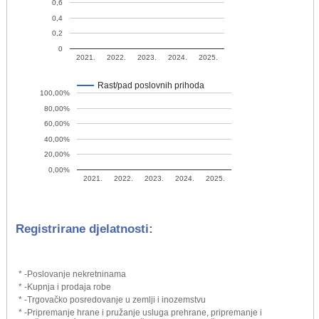
0,6
0,4
0,2
0
2021.
2022.
2023.
2024.
2025.
Rast/pad poslovnih prihoda
100,00%
80,00%
60,00%
40,00%
20,00%
0,00%
2021.
2022.
2023.
2024.
2025.
Registrirane djelatnosti:
* -Poslovanje nekretninama
* -Kupnja i prodaja robe
* -Trgovačko posredovanje u zemlji i inozemstvu
* -Pripremanje hrane i pružanje usluga prehrane, pripremanje i