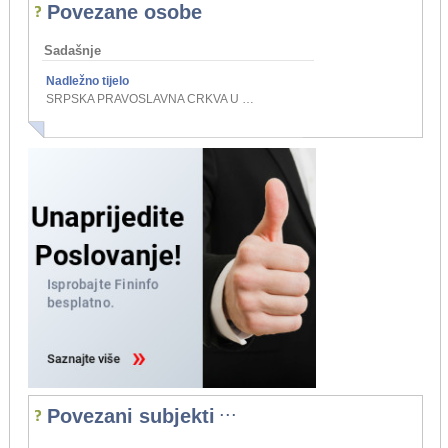
Povezane osobe
Sadašnje
Nadležno tijelo
SRPSKA PRAVOSLAVNA CRKVA U HRVATSKOJ, EPARHIJA DALMATINSKA, EPARHIJSKI UPRAVNI ODBOR
...
Povezani subjekti