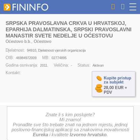
SRPSKA PRAVOSLAVNA CRKVA U HRVATSKOJ,
EPARHIJA DALMATINSKA, SRPSKI PRAVOSLAVNI
MANASTIR SVETE NEDELJE U OĆESTOVU
Oćestovo b.b., Oćestovo
Djelatnost:
94910, Djelatnosti vjerskih organizacija
OIB:
MB:
46984972009
02774895
Godina osnivanja:
Veličina:
Status:
2011.
-
Aktivan
Kontakt:
Kupite pristup
za subjekt
28,00 EUR +
PDV
Znate li s kim poslujete?
Mi znamo!
Pronađite sve što trebate znati na jednom mjestu, jedinoj
poslovno-financijskoj aplikaciji sa znakovima inovativnosti
Eureka
i kvalitete
Izvorno hrvatsko
.