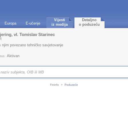
Vijesti
Detaljno
Europa
E-učenje
iz medija
o poduzeću
ering, vl. Tomislav Starinec
R
 s njim povezano tehničko savjetovanje
Aktivan
tus:
Fininfo
>
Poduzeće