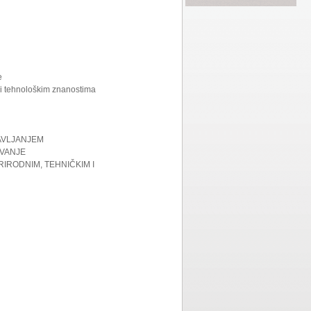
e
m i tehnološkim znanostima
RAVLJANJEM
OVANJE
RIRODNIM, TEHNIČKIM I