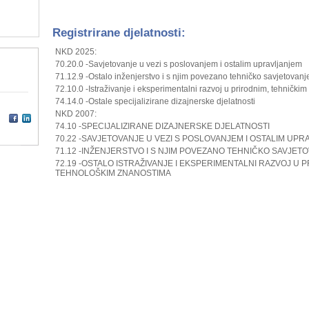
Registrirane djelatnosti:
NKD 2025:
70.20.0 -Savjetovanje u vezi s poslovanjem i ostalim upravljanjem
71.12.9 -Ostalo inženjerstvo i s njim povezano tehničko savjetovanj
72.10.0 -Istraživanje i eksperimentalni razvoj u prirodnim, tehnički
74.14.0 -Ostale specijalizirane dizajnerske djelatnosti
NKD 2007:
74.10 -SPECIJALIZIRANE DIZAJNERSKE DJELATNOSTI
70.22 -SAVJETOVANJE U VEZI S POSLOVANJEM I OSTALIM UP
71.12 -INŽENJERSTVO I S NJIM POVEZANO TEHNIČKO SAVJET
72.19 -OSTALO ISTRAŽIVANJE I EKSPERIMENTALNI RAZVOJ U P
TEHNOLOŠKIM ZNANOSTIMA