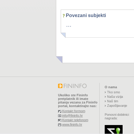
Povezani subjekti
...
O nama
Tko smo
Ukoliko ste Fininfo
Naša vizija
pretplatnik ili imate
Naš tim
pitanja vezana za Fininfo
Zapošljavanje
portal, kontaktirajte nas:
Kontakt formom
Ponosni dobitnici
info@fininfo.hr
nagrada:
Kontakt telefonom
www.fininfo.hr