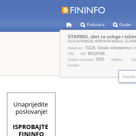
Poduzeća
Osobe
STARING, obrt za usluge i inženj
ULICA FRANJE HORVATA KIŠA 6, ZLATA
71129, Ostalo inženjerstvo i
Djelatnost:
99129795
OIB:
MB:
2025.
-
Godina osnivanja:
Veličina:
Sta
Kontakt: