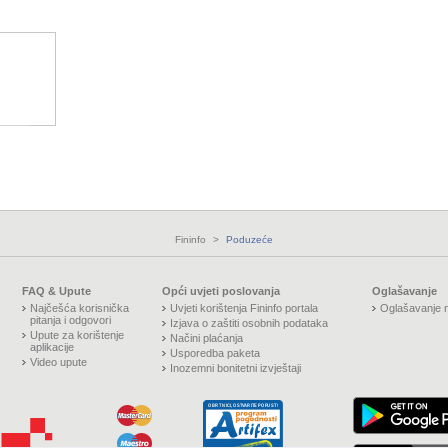
Fininfo
>
Poduzeće
FAQ & Upute
Opći uvjeti poslovanja
Oglašavanje
Najčešća korisnička
Uvjeti korištenja Fininfo portala
Oglašavanje n
pitanja i odgovori
Izjava o zaštiti osobnih podataka
Upute za korištenje
Načini plaćanja
aplikacije
Usporedba paketa
Video upute
Inozemni bonitetni izvještaji