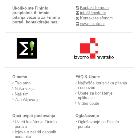
Kontakt formom
Ukoliko ste Fininfo
pretplatnik ili imate
info@fininfo.hr
pitanja vezana za Fininfo
Kontakt telefonom
portal, kontaktirajte nas:
www.fininfo.hr
O nama
FAQ & Upute
Tko smo
Najčešća korisnička pitanja
i odgovori
Naša vizija
Upute za korištenje
Naš tim
aplikacije
Zapošljavanje
Video upute
Opći uvjeti poslovanja
Oglašavanje
Uvjeti korištenja Fininfo
Oglašavanje na Fininfo
portala
portalu
Izjava o zaštiti osobnih
podataka