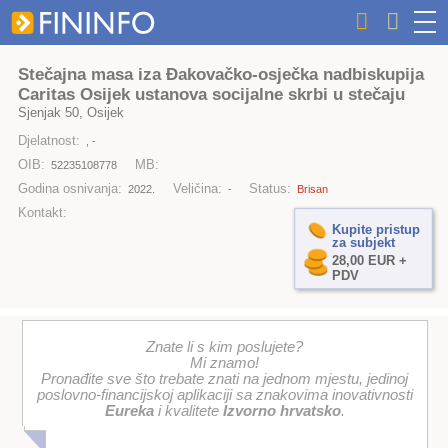
Stečajna masa iza Đakovačko-osječka nadbiskupija
Caritas Osijek ustanova socijalne skrbi u stečaju
Sjenjak 50, Osijek
Djelatnost:
, -
OIB:
MB:
52235108778
Godina osnivanja:
Veličina:
Status:
2022.
-
Brisan
Kontakt:
Kupite pristup
za subjekt
28,00 EUR +
PDV
Znate li s kim poslujete?
Mi znamo!
Pronađite sve što trebate znati na jednom mjestu, jedinoj
poslovno-financijskoj aplikaciji sa znakovima inovativnosti
Eureka
i kvalitete
Izvorno hrvatsko
.