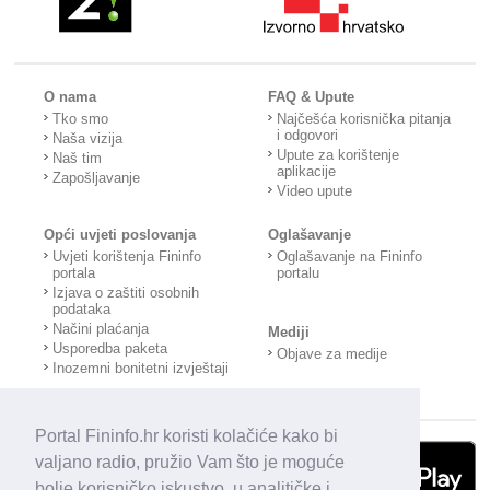
O nama
FAQ & Upute
Tko smo
Najčešća korisnička pitanja
i odgovori
Naša vizija
Upute za korištenje
Naš tim
aplikacije
Zapošljavanje
Video upute
Opći uvjeti poslovanja
Oglašavanje
Uvjeti korištenja Fininfo
Oglašavanje na Fininfo
portala
portalu
Izjava o zaštiti osobnih
podataka
Načini plaćanja
Mediji
Usporedba paketa
Objave za medije
Inozemni bonitetni izvještaji
Portal Fininfo.hr koristi kolačiće kako bi
valjano radio, pružio Vam što je moguće
bolje korisničko iskustvo, u analitičke i