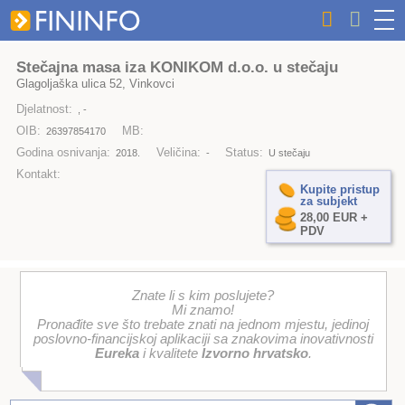
Stečajna masa iza KONIKOM d.o.o. u stečaju
Glagoljaška ulica 52, Vinkovci
Djelatnost:
, -
OIB:
MB:
26397854170
Godina osnivanja:
Veličina:
Status:
2018.
-
U stečaju
Kontakt:
Kupite pristup
za subjekt
28,00 EUR +
PDV
Znate li s kim poslujete?
Mi znamo!
Pronađite sve što trebate znati na jednom mjestu, jedinoj
poslovno-financijskoj aplikaciji sa znakovima inovativnosti
Eureka
i kvalitete
Izvorno hrvatsko
.