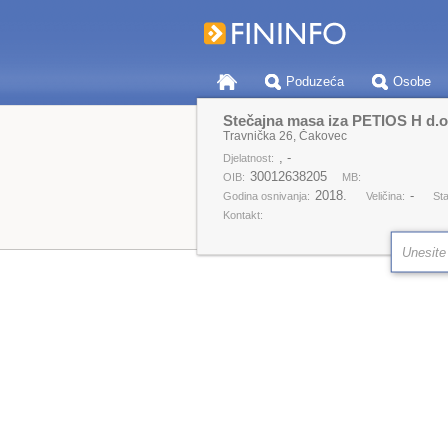
Poduzeća
Osobe
Stečajna masa iza PETIOS H d.o.
Travnička 26, Čakovec
, -
Djelatnost:
30012638205
OIB:
MB:
2018.
-
Godina osnivanja:
Veličina:
Sta
Kontakt: