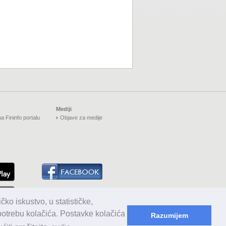
Mediji
a Fininfo portalu
Objave za medije
čko iskustvo, u statističke,
upotrebu kolačića. Postavke kolačića
Razumijem