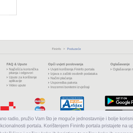
Fininfo
>
Poduzeće
FAQ & Upute
Opći uvjeti poslovanja
Oglašavanje
Najčešća korisnička
Uvjeti korištenja Fininfo portala
Oglašavanje n
pitanja i odgovori
Izjava o zaštiti osobnih podataka
Upute za korištenje
Načini plaćanja
aplikacije
Usporedba paketa
Video upute
Inozemni bonitetni izvještaji
jano radio, pružio Vam što je moguće jednostavnije i bolje korisni
nkcionalnosti portala. Korištenjem Fininfo portala pristajete na 