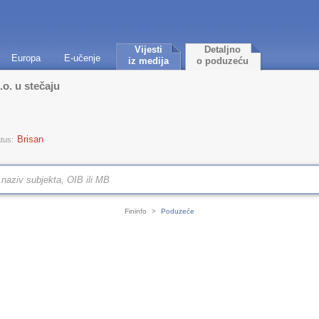
Vijesti
Detaljno
Europa
E-učenje
iz medija
o poduzeću
o. u stečaju
Brisan
tus:
Fininfo
>
Poduzeće