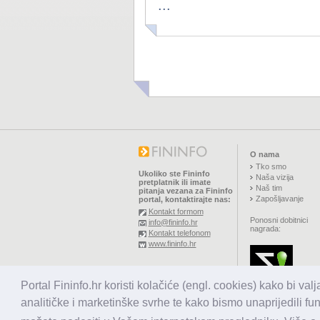
...
O nama
Tko smo
Ukoliko ste Fininfo
Naša vizija
pretplatnik ili imate
Naš tim
pitanja vezana za Fininfo
Zapošljavanje
portal, kontaktirajte nas:
Kontakt formom
Ponosni dobitnici
info@fininfo.hr
nagrada:
Kontakt telefonom
www.fininfo.hr
© 2026,
El koncept d.o.o.
Portal Fininfo.hr koristi kolačiće (engl. cookies) kako bi val
Sva prava pridržana.
analitičke i marketinške svrhe te kako bismo unaprijedili fu