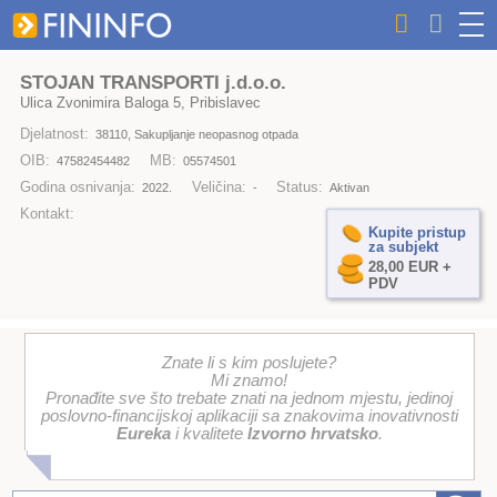
STOJAN TRANSPORTI j.d.o.o.
Ulica Zvonimira Baloga 5, Pribislavec
Djelatnost:
38110, Sakupljanje neopasnog otpada
OIB:
MB:
47582454482
05574501
Godina osnivanja:
Veličina:
Status:
2022.
-
Aktivan
Kontakt:
Kupite pristup
za subjekt
28,00 EUR +
PDV
Znate li s kim poslujete?
Mi znamo!
Pronađite sve što trebate znati na jednom mjestu, jedinoj
poslovno-financijskoj aplikaciji sa znakovima inovativnosti
Eureka
i kvalitete
Izvorno hrvatsko
.