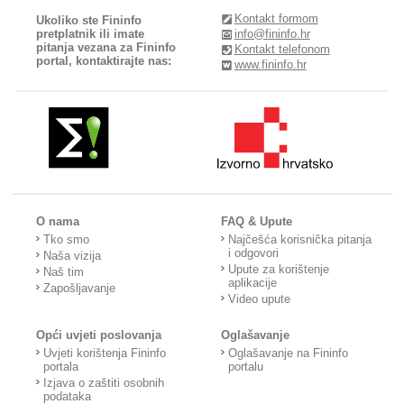
Kontakt formom
Ukoliko ste Fininfo
pretplatnik ili imate
info@fininfo.hr
pitanja vezana za Fininfo
Kontakt telefonom
portal, kontaktirajte nas:
www.fininfo.hr
O nama
FAQ & Upute
Tko smo
Najčešća korisnička pitanja
i odgovori
Naša vizija
Upute za korištenje
Naš tim
aplikacije
Zapošljavanje
Video upute
Opći uvjeti poslovanja
Oglašavanje
Uvjeti korištenja Fininfo
Oglašavanje na Fininfo
portala
portalu
Izjava o zaštiti osobnih
podataka