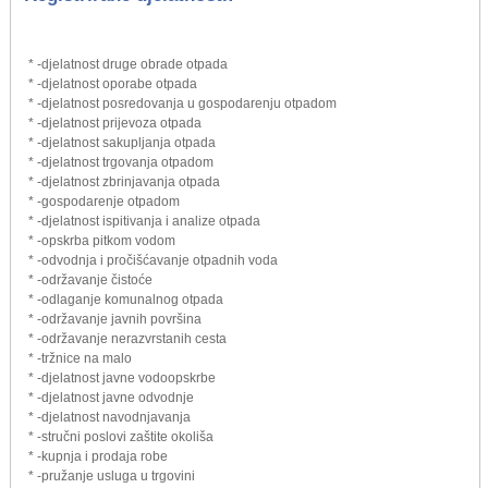
* -djelatnost druge obrade otpada
* -djelatnost oporabe otpada
* -djelatnost posredovanja u gospodarenju otpadom
* -djelatnost prijevoza otpada
* -djelatnost sakupljanja otpada
* -djelatnost trgovanja otpadom
* -djelatnost zbrinjavanja otpada
* -gospodarenje otpadom
* -djelatnost ispitivanja i analize otpada
* -opskrba pitkom vodom
* -odvodnja i pročišćavanje otpadnih voda
* -održavanje čistoće
* -odlaganje komunalnog otpada
* -održavanje javnih površina
* -održavanje nerazvrstanih cesta
* -tržnice na malo
* -djelatnost javne vodoopskrbe
* -djelatnost javne odvodnje
* -djelatnost navodnjavanja
* -stručni poslovi zaštite okoliša
* -kupnja i prodaja robe
* -pružanje usluga u trgovini