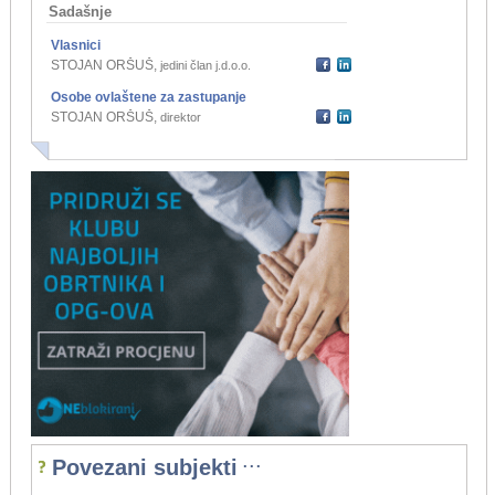
Sadašnje
Vlasnici
STOJAN ORŠUŠ
,
jedini član j.d.o.o.
Osobe ovlaštene za zastupanje
STOJAN ORŠUŠ
,
direktor
...
Povezani subjekti