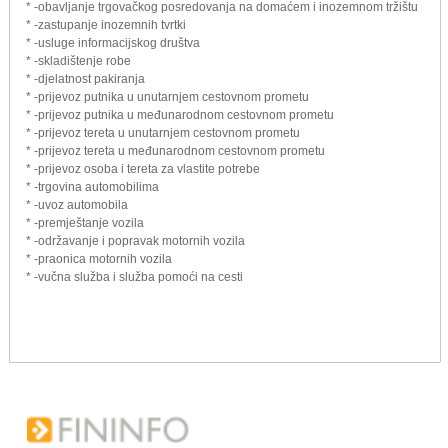
* -obavljanje trgovačkog posredovanja na domaćem i inozemnom tržištu
* -zastupanje inozemnih tvrtki
* -usluge informacijskog društva
* -skladištenje robe
* -djelatnost pakiranja
* -prijevoz putnika u unutarnjem cestovnom prometu
* -prijevoz putnika u međunarodnom cestovnom prometu
* -prijevoz tereta u unutarnjem cestovnom prometu
* -prijevoz tereta u međunarodnom cestovnom prometu
* -prijevoz osoba i tereta za vlastite potrebe
* -trgovina automobilima
* -uvoz automobila
* -premještanje vozila
* -održavanje i popravak motornih vozila
* -praonica motornih vozila
* -vučna služba i služba pomoći na cesti