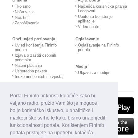
O nama
FAQ & Upute
Tko smo
Najčešća korisnička pitanja
i odgovori
Naša vizija
Upute za korištenje
Naš tim
aplikacije
Zapošljavanje
Video upute
Opći uvjeti poslovanja
Oglašavanje
Uvjeti korištenja Fininfo
Oglašavanje na Fininfo
portala
portalu
Izjava o zaštiti osobnih
podataka
Načini plaćanja
Mediji
Usporedba paketa
Objave za medije
Inozemni bonitetni izvještaji
Portal Fininfo.hr koristi kolačiće kako bi
valjano radio, pružio Vam što je moguće
bolje korisničko iskustvo, u analitičke i
marketinške svrhe te kako bismo unaprijedili
funkcionalnosti portala. Korištenjem Fininfo
portala pristajete na upotrebu kolačića.