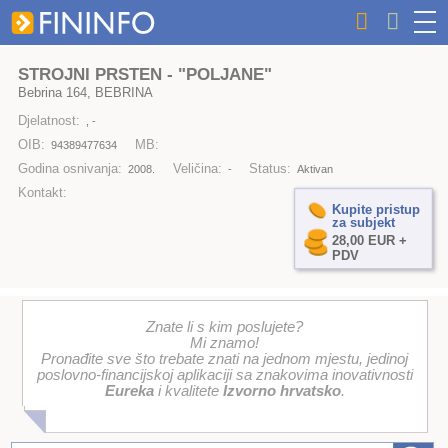
STROJNI PRSTEN - "POLJANE"
Bebrina 164, BEBRINA
Djelatnost:
, -
OIB:
MB:
94389477634
Godina osnivanja:
Veličina:
Status:
2008.
-
Aktivan
Kontakt:
Kupite pristup
za subjekt
28,00 EUR +
PDV
Znate li s kim poslujete?
Mi znamo!
Pronađite sve što trebate znati na jednom mjestu, jedinoj
poslovno-financijskoj aplikaciji sa znakovima inovativnosti
Eureka
i kvalitete
Izvorno hrvatsko
.