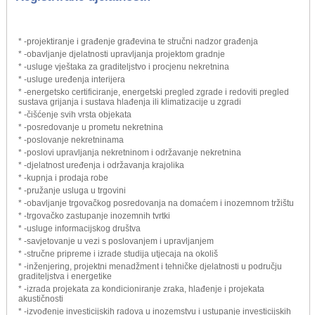
* -projektiranje i građenje građevina te stručni nadzor građenja
* -obavljanje djelatnosti upravljanja projektom gradnje
* -usluge vještaka za graditeljstvo i procjenu nekretnina
* -usluge uređenja interijera
* -energetsko certificiranje, energetski pregled zgrade i redoviti pregled
sustava grijanja i sustava hlađenja ili klimatizacije u zgradi
* -čišćenje svih vrsta objekata
* -posredovanje u prometu nekretnina
* -poslovanje nekretninama
* -poslovi upravljanja nekretninom i održavanje nekretnina
* -djelatnost uređenja i održavanja krajolika
* -kupnja i prodaja robe
* -pružanje usluga u trgovini
* -obavljanje trgovačkog posredovanja na domaćem i inozemnom tržištu
* -trgovačko zastupanje inozemnih tvrtki
* -usluge informacijskog društva
* -savjetovanje u vezi s poslovanjem i upravljanjem
* -stručne pripreme i izrade studija utjecaja na okoliš
* -inženjering, projektni menadžment i tehničke djelatnosti u području
graditeljstva i energetike
* -izrada projekata za kondicioniranje zraka, hlađenje i projekata
akustičnosti
* -izvođenje investicijskih radova u inozemstvu i ustupanje investicijskih