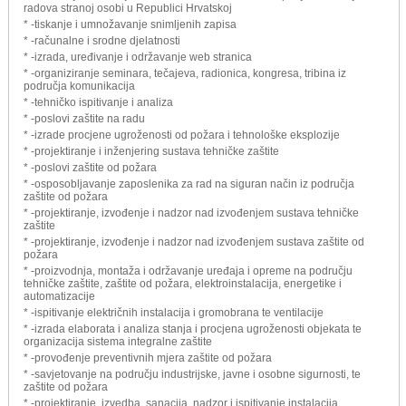
radova stranoj osobi u Republici Hrvatskoj
* -tiskanje i umnožavanje snimljenih zapisa
* -računalne i srodne djelatnosti
* -izrada, uređivanje i održavanje web stranica
* -organiziranje seminara, tečajeva, radionica, kongresa, tribina iz
područja komunikacija
* -tehničko ispitivanje i analiza
* -poslovi zaštite na radu
* -izrade procjene ugroženosti od požara i tehnološke eksplozije
* -projektiranje i inženjering sustava tehničke zaštite
* -poslovi zaštite od požara
* -osposobljavanje zaposlenika za rad na siguran način iz područja
zaštite od požara
* -projektiranje, izvođenje i nadzor nad izvođenjem sustava tehničke
zaštite
* -projektiranje, izvođenje i nadzor nad izvođenjem sustava zaštite od
požara
* -proizvodnja, montaža i održavanje uređaja i opreme na području
tehničke zaštite, zaštite od požara, elektroinstalacija, energetike i
automatizacije
* -ispitivanje električnih instalacija i gromobrana te ventilacije
* -izrada elaborata i analiza stanja i procjena ugroženosti objekata te
organizacija sistema integralne zaštite
* -provođenje preventivnih mjera zaštite od požara
* -savjetovanje na području industrijske, javne i osobne sigurnosti, te
zaštite od požara
* -projektiranje, izvedba, sanacija, nadzor i ispitivanje instalacija,