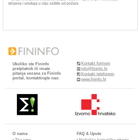
strojeva i uređaja u cilju zaštite od požara
Kontakt formom
Ukoliko ste Fininfo
pretplatnik ili imate
info@fininfo.hr
pitanja vezana za Fininfo
Kontakt telefonom
portal, kontaktirajte nas:
www.fininfo.hr
O nama
FAQ & Upute
Tko smo
Najčešća korisnička pitanja