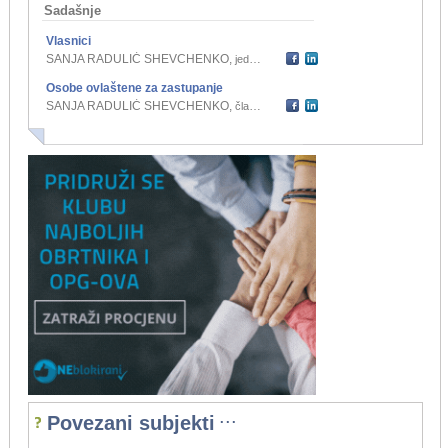
Sadašnje
Vlasnici
SANJA RADULIĆ SHEVCHENKO
,
jedini osnivač d.o.o.
Osobe ovlaštene za zastupanje
SANJA RADULIĆ SHEVCHENKO
,
član uprave
...
Povezani subjekti