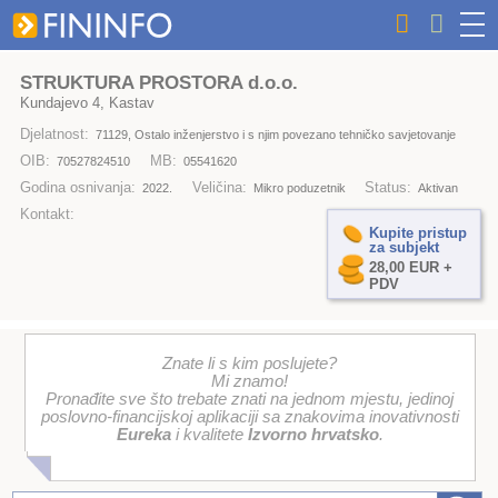
STRUKTURA PROSTORA d.o.o.
Kundajevo 4, Kastav
Djelatnost:
71129, Ostalo inženjerstvo i s njim povezano tehničko savjetovanje
OIB:
MB:
70527824510
05541620
Godina osnivanja:
Veličina:
Status:
2022.
Mikro poduzetnik
Aktivan
Kontakt:
Kupite pristup
za subjekt
28,00 EUR +
PDV
Znate li s kim poslujete?
Mi znamo!
Pronađite sve što trebate znati na jednom mjestu, jedinoj
poslovno-financijskoj aplikaciji sa znakovima inovativnosti
Eureka
i kvalitete
Izvorno hrvatsko
.