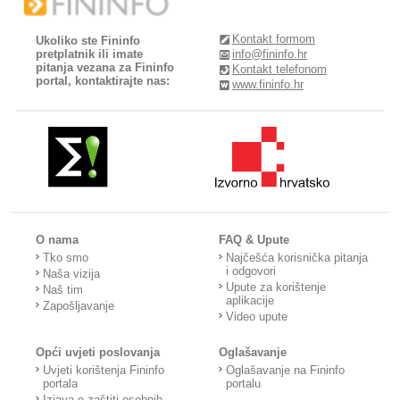
Kontakt formom
Ukoliko ste Fininfo
pretplatnik ili imate
info@fininfo.hr
pitanja vezana za Fininfo
Kontakt telefonom
portal, kontaktirajte nas:
www.fininfo.hr
O nama
FAQ & Upute
Tko smo
Najčešća korisnička pitanja
i odgovori
Naša vizija
Upute za korištenje
Naš tim
aplikacije
Zapošljavanje
Video upute
Opći uvjeti poslovanja
Oglašavanje
Uvjeti korištenja Fininfo
Oglašavanje na Fininfo
portala
portalu
Izjava o zaštiti osobnih