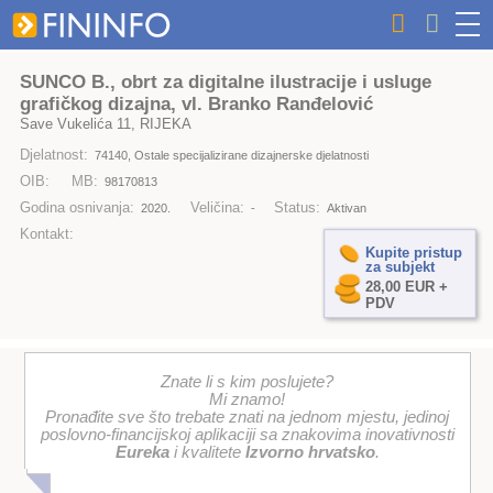
SUNCO B., obrt za digitalne ilustracije i usluge
grafičkog dizajna, vl. Branko Ranđelović
Save Vukelića 11, RIJEKA
Djelatnost:
74140, Ostale specijalizirane dizajnerske djelatnosti
OIB:
MB:
98170813
Godina osnivanja:
Veličina:
Status:
2020.
-
Aktivan
Kontakt:
Kupite pristup
za subjekt
28,00 EUR +
PDV
Znate li s kim poslujete?
Mi znamo!
Pronađite sve što trebate znati na jednom mjestu, jedinoj
poslovno-financijskoj aplikaciji sa znakovima inovativnosti
Eureka
i kvalitete
Izvorno hrvatsko
.