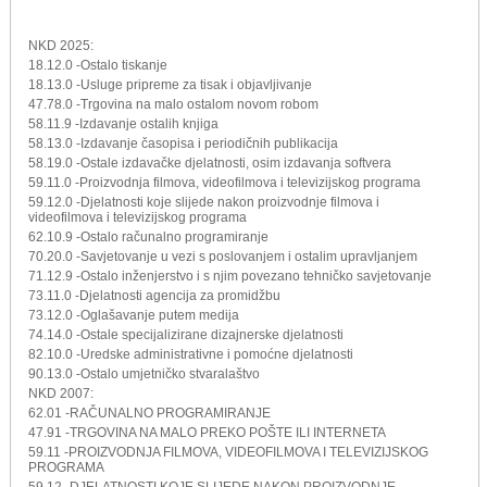
NKD 2025:
18.12.0 -Ostalo tiskanje
18.13.0 -Usluge pripreme za tisak i objavljivanje
47.78.0 -Trgovina na malo ostalom novom robom
58.11.9 -Izdavanje ostalih knjiga
58.13.0 -Izdavanje časopisa i periodičnih publikacija
58.19.0 -Ostale izdavačke djelatnosti, osim izdavanja softvera
59.11.0 -Proizvodnja filmova, videofilmova i televizijskog programa
59.12.0 -Djelatnosti koje slijede nakon proizvodnje filmova i
videofilmova i televizijskog programa
62.10.9 -Ostalo računalno programiranje
70.20.0 -Savjetovanje u vezi s poslovanjem i ostalim upravljanjem
71.12.9 -Ostalo inženjerstvo i s njim povezano tehničko savjetovanje
73.11.0 -Djelatnosti agencija za promidžbu
73.12.0 -Oglašavanje putem medija
74.14.0 -Ostale specijalizirane dizajnerske djelatnosti
82.10.0 -Uredske administrativne i pomoćne djelatnosti
90.13.0 -Ostalo umjetničko stvaralaštvo
NKD 2007:
62.01 -RAČUNALNO PROGRAMIRANJE
47.91 -TRGOVINA NA MALO PREKO POŠTE ILI INTERNETA
59.11 -PROIZVODNJA FILMOVA, VIDEOFILMOVA I TELEVIZIJSKOG
PROGRAMA
59.12 -DJELATNOSTI KOJE SLIJEDE NAKON PROIZVODNJE