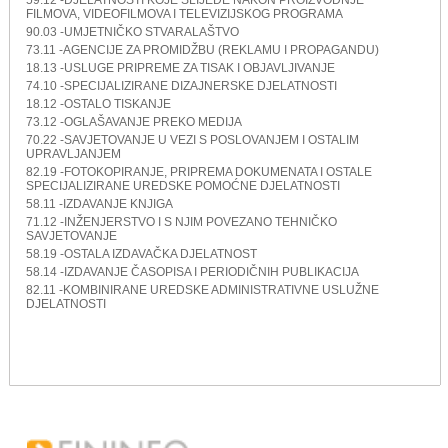
FILMOVA, VIDEOFILMOVA I TELEVIZIJSKOG PROGRAMA
90.03 -UMJETNIČKO STVARALAŠTVO
73.11 -AGENCIJE ZA PROMIDŽBU (REKLAMU I PROPAGANDU)
18.13 -USLUGE PRIPREME ZA TISAK I OBJAVLJIVANJE
74.10 -SPECIJALIZIRANE DIZAJNERSKE DJELATNOSTI
18.12 -OSTALO TISKANJE
73.12 -OGLAŠAVANJE PREKO MEDIJA
70.22 -SAVJETOVANJE U VEZI S POSLOVANJEM I OSTALIM
UPRAVLJANJEM
82.19 -FOTOKOPIRANJE, PRIPREMA DOKUMENATA I OSTALE
SPECIJALIZIRANE UREDSKE POMOĆNE DJELATNOSTI
58.11 -IZDAVANJE KNJIGA
71.12 -INŽENJERSTVO I S NJIM POVEZANO TEHNIČKO
SAVJETOVANJE
58.19 -OSTALA IZDAVAČKA DJELATNOST
58.14 -IZDAVANJE ČASOPISA I PERIODIČNIH PUBLIKACIJA
82.11 -KOMBINIRANE UREDSKE ADMINISTRATIVNE USLUŽNE
DJELATNOSTI