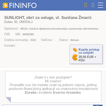
SUNLIGHT, obrt za usluge, vl. Sunčana Žmarić
Dubec 30, OMIŠALJ
Djelatnost:
68310, Uslužne djelatnosti posredovanja u poslovanju nekretninama
OIB:
MB:
98400380
Godina osnivanja:
Veličina:
Status:
2022.
-
Aktivan
Kontakt:
Kupite pristup
za subjekt
28,00 EUR +
PDV
Znate li s kim poslujete?
Mi znamo!
Pronađite sve što trebate znati na jednom mjestu, jedinoj
poslovno-financijskoj aplikaciji sa znakovima inovativnosti
Eureka
i kvalitete
Izvorno hrvatsko
.