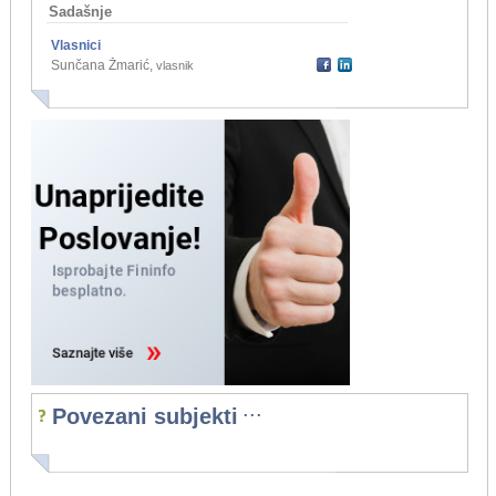
Sadašnje
Vlasnici
Sunčana Žmarić
,
vlasnik
...
Povezani subjekti