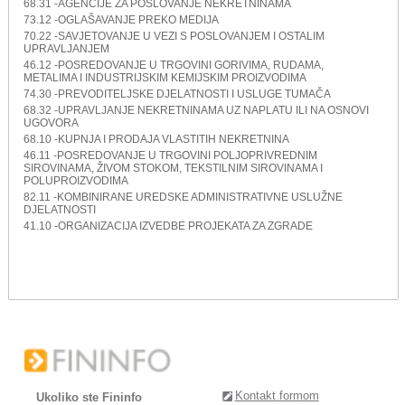
68.31 -AGENCIJE ZA POSLOVANJE NEKRETNINAMA
73.12 -OGLAŠAVANJE PREKO MEDIJA
70.22 -SAVJETOVANJE U VEZI S POSLOVANJEM I OSTALIM
UPRAVLJANJEM
46.12 -POSREDOVANJE U TRGOVINI GORIVIMA, RUDAMA,
METALIMA I INDUSTRIJSKIM KEMIJSKIM PROIZVODIMA
74.30 -PREVODITELJSKE DJELATNOSTI I USLUGE TUMAČA
68.32 -UPRAVLJANJE NEKRETNINAMA UZ NAPLATU ILI NA OSNOVI
UGOVORA
68.10 -KUPNJA I PRODAJA VLASTITIH NEKRETNINA
46.11 -POSREDOVANJE U TRGOVINI POLJOPRIVREDNIM
SIROVINAMA, ŽIVOM STOKOM, TEKSTILNIM SIROVINAMA I
POLUPROIZVODIMA
82.11 -KOMBINIRANE UREDSKE ADMINISTRATIVNE USLUŽNE
DJELATNOSTI
41.10 -ORGANIZACIJA IZVEDBE PROJEKATA ZA ZGRADE
Kontakt formom
Ukoliko ste Fininfo