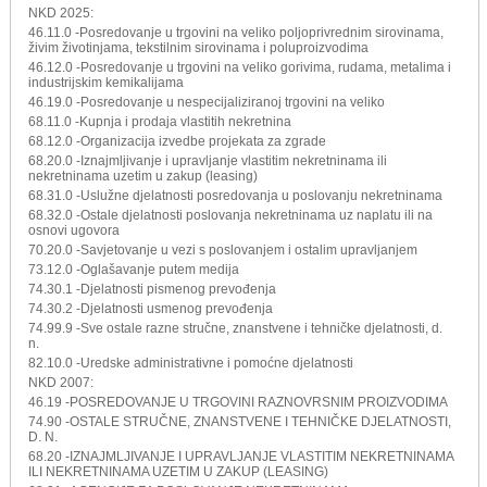
NKD 2025:
46.11.0 -Posredovanje u trgovini na veliko poljoprivrednim sirovinama,
živim životinjama, tekstilnim sirovinama i poluproizvodima
46.12.0 -Posredovanje u trgovini na veliko gorivima, rudama, metalima i
industrijskim kemikalijama
46.19.0 -Posredovanje u nespecijaliziranoj trgovini na veliko
68.11.0 -Kupnja i prodaja vlastitih nekretnina
68.12.0 -Organizacija izvedbe projekata za zgrade
68.20.0 -Iznajmljivanje i upravljanje vlastitim nekretninama ili
nekretninama uzetim u zakup (leasing)
68.31.0 -Uslužne djelatnosti posredovanja u poslovanju nekretninama
68.32.0 -Ostale djelatnosti poslovanja nekretninama uz naplatu ili na
osnovi ugovora
70.20.0 -Savjetovanje u vezi s poslovanjem i ostalim upravljanjem
73.12.0 -Oglašavanje putem medija
74.30.1 -Djelatnosti pismenog prevođenja
74.30.2 -Djelatnosti usmenog prevođenja
74.99.9 -Sve ostale razne stručne, znanstvene i tehničke djelatnosti, d.
n.
82.10.0 -Uredske administrativne i pomoćne djelatnosti
NKD 2007:
46.19 -POSREDOVANJE U TRGOVINI RAZNOVRSNIM PROIZVODIMA
74.90 -OSTALE STRUČNE, ZNANSTVENE I TEHNIČKE DJELATNOSTI,
D. N.
68.20 -IZNAJMLJIVANJE I UPRAVLJANJE VLASTITIM NEKRETNINAMA
ILI NEKRETNINAMA UZETIM U ZAKUP (LEASING)