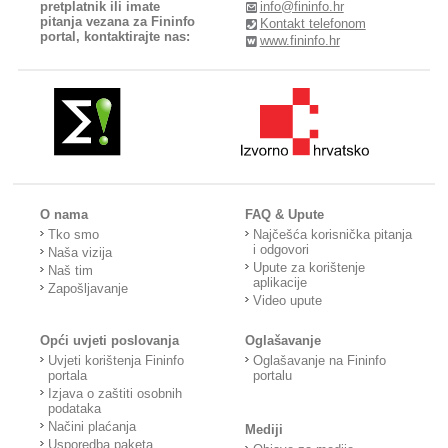
pretplatnik ili imate
info@fininfo.hr
pitanja vezana za Fininfo
Kontakt telefonom
portal, kontaktirajte nas:
www.fininfo.hr
O nama
FAQ & Upute
Tko smo
Najčešća korisnička pitanja
i odgovori
Naša vizija
Upute za korištenje
Naš tim
aplikacije
Zapošljavanje
Video upute
Opći uvjeti poslovanja
Oglašavanje
Uvjeti korištenja Fininfo
Oglašavanje na Fininfo
portala
portalu
Izjava o zaštiti osobnih
podataka
Načini plaćanja
Mediji
Usporedba paketa