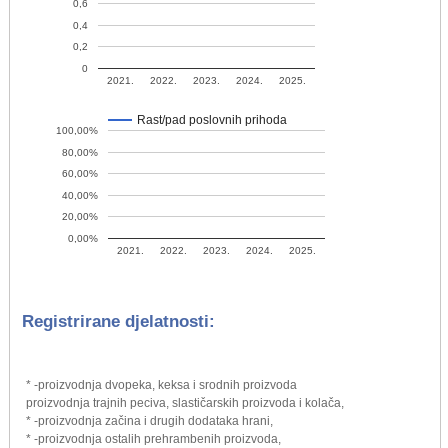
0,6
0,4
0,2
0
2021.
2022.
2023.
2024.
2025.
Rast/pad poslovnih prihoda
100,00%
80,00%
60,00%
40,00%
20,00%
0,00%
2021.
2022.
2023.
2024.
2025.
Registrirane djelatnosti:
* -proizvodnja dvopeka, keksa i srodnih proizvoda
proizvodnja trajnih peciva, slastičarskih proizvoda i kolača,
* -proizvodnja začina i drugih dodataka hrani,
* -proizvodnja ostalih prehrambenih proizvoda,