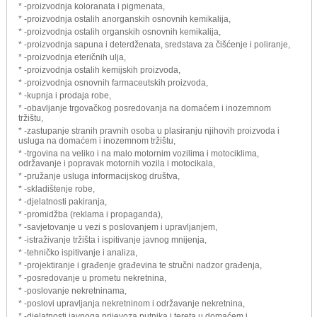
* -proizvodnja koloranata i pigmenata,
* -proizvodnja ostalih anorganskih osnovnih kemikalija,
* -proizvodnja ostalih organskih osnovnih kemikalija,
* -proizvodnja sapuna i deterdženata, sredstava za čišćenje i poliranje,
* -proizvodnja eteričnih ulja,
* -proizvodnja ostalih kemijskih proizvoda,
* -proizvodnja osnovnih farmaceutskih proizvoda,
* -kupnja i prodaja robe,
* -obavljanje trgovačkog posredovanja na domaćem i inozemnom
tržištu,
* -zastupanje stranih pravnih osoba u plasiranju njihovih proizvoda i
usluga na domaćem i inozemnom tržištu,
* -trgovina na veliko i na malo motornim vozilima i motociklima,
održavanje i popravak motornih vozila i motocikala,
* -pružanje usluga informacijskog društva,
* -skladištenje robe,
* -djelatnosti pakiranja,
* -promidžba (reklama i propaganda),
* -savjetovanje u vezi s poslovanjem i upravljanjem,
* -istraživanje tržišta i ispitivanje javnog mnijenja,
* -tehničko ispitivanje i analiza,
* -projektiranje i građenje građevina te stručni nadzor građenja,
* -posredovanje u prometu nekretnina,
* -poslovanje nekretninama,
* -poslovi upravljanja nekretninom i održavanje nekretnina,
* -djelatnosti javnoga prijevoza putnika i tereta u domaćem i