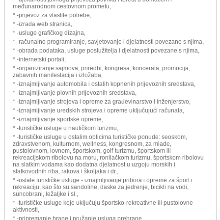
međunarodnom cestovnom prometu,
* -prijevoz za vlastite potrebe,
* -izrada web stranica,
* -usluge grafičkog dizajna,
* -računalno programiranje, savjetovanje i djelatnosti povezane s njima,
* -obrada podataka, usluge poslužitelja i djelatnosti povezane s njima,
* -internetski portali,
* -organiziranje sajmova, priredbi, kongresa, koncerata, promocija,
zabavnih manifestacija i izložaba,
* -iznajmljivanje automobila i ostalih kopnenih prijevoznih sredstava,
* -iznajmljivanje plovnih prijevoznih sredstava,
* -iznajmljivanje strojeva i opreme za građevinarstvo i inženjerstvo,
* -iznajmljivanje uredskih strojeva i opreme uključujući računala,
* -iznajmljivanje sportske opreme,
* -turističke usluge u nautičkom turizmu,
* -turističke usluge u ostalim oblicima turističke ponude: seoskom,
zdravstvenom, kulturnom, wellness, kongresnom, za mlade,
pustolovnom, lovnom, športskom, golf-turizmu, športskom ili
rekreacijskom ribolovu na moru, ronilačkom turizmu, športskom ribolovu
na slatkim vodama kao dodatna djelatnost u uzgoju morskih i
slatkovodnih riba, rakova i školjaka i dr.,
* -ostale turističke usluge - iznajmljivanje pribora i opreme za šport i
rekreaciju, kao što su sandoline, daske za jedrenje, bicikli na vodi,
suncobrani, ležaljke i sl.,
* -turističke usluge koje uključuju športsko-rekreativne ili pustolovne
aktivnosti,
* -pripremanje hrane i pružanje usluga prehrane,