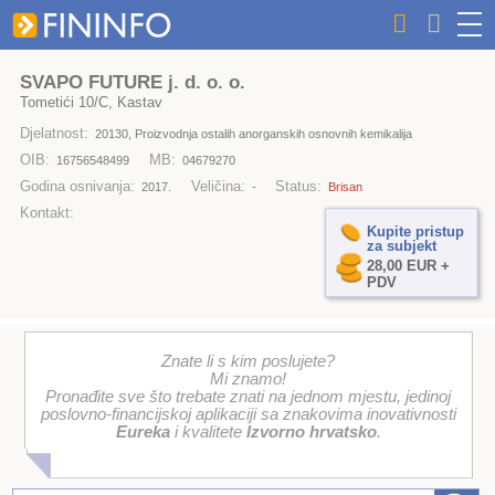
SVAPO FUTURE j. d. o. o.
Tometići 10/C, Kastav
Djelatnost:
20130, Proizvodnja ostalih anorganskih osnovnih kemikalija
OIB:
MB:
16756548499
04679270
Godina osnivanja:
Veličina:
Status:
2017.
-
Brisan
Kontakt:
Kupite pristup
za subjekt
28,00 EUR +
PDV
Znate li s kim poslujete?
Mi znamo!
Pronađite sve što trebate znati na jednom mjestu, jedinoj
poslovno-financijskoj aplikaciji sa znakovima inovativnosti
Eureka
i kvalitete
Izvorno hrvatsko
.