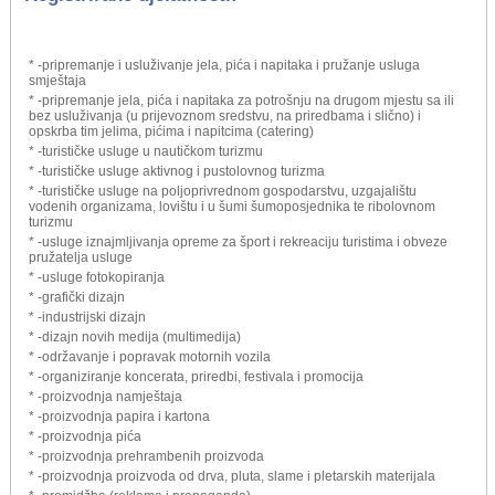
* -pripremanje i usluživanje jela, pića i napitaka i pružanje usluga
smještaja
* -pripremanje jela, pića i napitaka za potrošnju na drugom mjestu sa ili
bez usluživanja (u prijevoznom sredstvu, na priredbama i slično) i
opskrba tim jelima, pićima i napitcima (catering)
* -turističke usluge u nautičkom turizmu
* -turističke usluge aktivnog i pustolovnog turizma
* -turističke usluge na poljoprivrednom gospodarstvu, uzgajalištu
vodenih organizama, lovištu i u šumi šumoposjednika te ribolovnom
turizmu
* -usluge iznajmljivanja opreme za šport i rekreaciju turistima i obveze
pružatelja usluge
* -usluge fotokopiranja
* -grafički dizajn
* -industrijski dizajn
* -dizajn novih medija (multimedija)
* -održavanje i popravak motornih vozila
* -organiziranje koncerata, priredbi, festivala i promocija
* -proizvodnja namještaja
* -proizvodnja papira i kartona
* -proizvodnja pića
* -proizvodnja prehrambenih proizvoda
* -proizvodnja proizvoda od drva, pluta, slame i pletarskih materijala