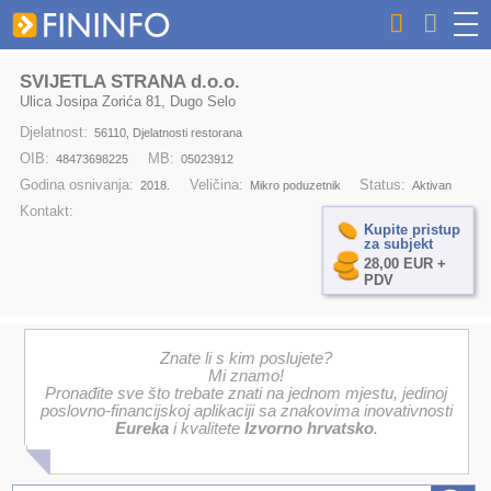
SVIJETLA STRANA d.o.o.
Ulica Josipa Zorića 81, Dugo Selo
Djelatnost:
56110, Djelatnosti restorana
OIB:
MB:
48473698225
05023912
Godina osnivanja:
Veličina:
Status:
2018.
Mikro poduzetnik
Aktivan
Kontakt:
Kupite pristup
za subjekt
28,00 EUR +
PDV
Znate li s kim poslujete?
Mi znamo!
Pronađite sve što trebate znati na jednom mjestu, jedinoj
poslovno-financijskoj aplikaciji sa znakovima inovativnosti
Eureka
i kvalitete
Izvorno hrvatsko
.