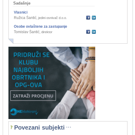
Sadašnje
Vlasnici
Ružica Šantić
,
jedini osnivač d.o.o.
Osobe ovlaštene za zastupanje
Tomislav Šantić
,
direktor
...
Povezani subjekti