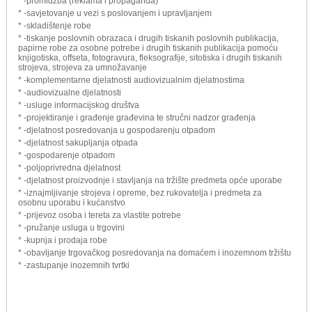
* -promidžba (reklama i propaganda)
* -savjetovanje u vezi s poslovanjem i upravljanjem
* -skladištenje robe
* -tiskanje poslovnih obrazaca i drugih tiskanih poslovnih publikacija,
papirne robe za osobne potrebe i drugih tiskanih publikacija pomoću
knjigotiska, offseta, fotogravura, fleksografije, sitotiska i drugih tiskanih
strojeva, strojeva za umnožavanje
* -komplementarne djelatnosti audiovizualnim djelatnostima
* -audiovizualne djelatnosti
* -usluge informacijskog društva
* -projektiranje i građenje građevina te stručni nadzor građenja
* -djelatnost posredovanja u gospodarenju otpadom
* -djelatnost sakupljanja otpada
* -gospodarenje otpadom
* -poljoprivredna djelatnost
* -djelatnost proizvodnje i stavljanja na tržište predmeta opće uporabe
* -iznajmljivanje strojeva i opreme, bez rukovatelja i predmeta za
osobnu uporabu i kućanstvo
* -prijevoz osoba i tereta za vlastite potrebe
* -pružanje usluga u trgovini
* -kupnja i prodaja robe
* -obavljanje trgovačkog posredovanja na domaćem i inozemnom tržištu
* -zastupanje inozemnih tvrtki