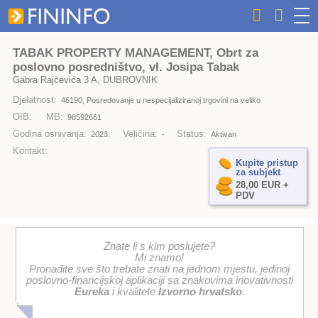
TABAK PROPERTY MANAGEMENT, Obrt za
poslovno posredništvo, vl. Josipa Tabak
Gabra Rajčevića 3 A, DUBROVNIK
Djelatnost:
46190, Posredovanje u nespecijaliziranoj trgovini na veliko
OIB:
MB:
98592661
Godina osnivanja:
Veličina:
Status:
2023.
-
Aktivan
Kontakt:
Kupite pristup
za subjekt
28,00 EUR +
PDV
Znate li s kim poslujete?
Mi znamo!
Pronađite sve što trebate znati na jednom mjestu, jedinoj
poslovno-financijskoj aplikaciji sa znakovima inovativnosti
Eureka
i kvalitete
Izvorno hrvatsko
.