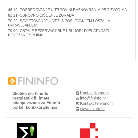
46.19 -POSREDOVANJE U TRGOVINI RAZNOVRSNIM PROIZVODIMA
81.21 -OSNOVNO ČIŠĆENJE ZGRADA
70.22 -SAVJETOVANJE U VEZI S POSLOVANJEM I OSTALIM
UPRAVLJANJEM
79.90 -OSTALE REZERVACIJSKE USLUGE I DJELATNOSTI
POVEZANE S NJIMA
Kontakt formom
Ukoliko ste Fininfo
pretplatnik ili imate
info@fininfo.hr
pitanja vezana za Fininfo
Kontakt telefonom
portal, kontaktirajte nas:
www.fininfo.hr