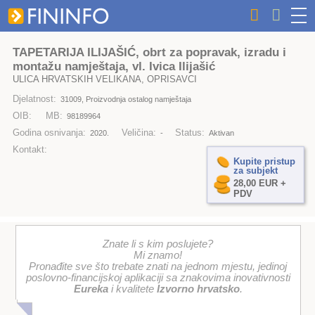
TAPETARIJA ILIJAŠIĆ, obrt za popravak, izradu i
montažu namještaja, vl. Ivica Ilijašić
ULICA HRVATSKIH VELIKANA, OPRISAVCI
Djelatnost:
31009, Proizvodnja ostalog namještaja
OIB:
MB:
98189964
Godina osnivanja:
Veličina:
Status:
2020.
-
Aktivan
Kontakt:
Kupite pristup
za subjekt
28,00 EUR +
PDV
Znate li s kim poslujete?
Mi znamo!
Pronađite sve što trebate znati na jednom mjestu, jedinoj
poslovno-financijskoj aplikaciji sa znakovima inovativnosti
Eureka
i kvalitete
Izvorno hrvatsko
.