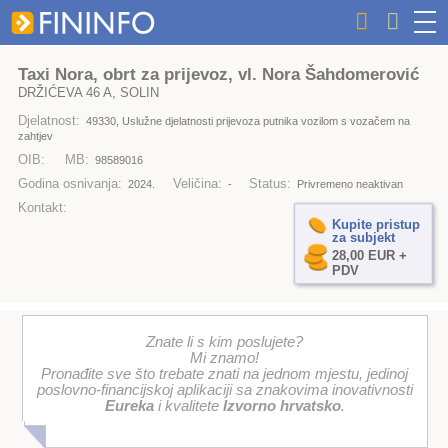
Taxi Nora, obrt za prijevoz, vl. Nora Šahdomerović
DRŽIĆEVA 46 A, SOLIN
Djelatnost:
49330, Uslužne djelatnosti prijevoza putnika vozilom s vozačem na
zahtjev
OIB:
MB:
98589016
Godina osnivanja:
Veličina:
Status:
2024.
-
Privremeno neaktivan
Kontakt:
Kupite pristup
za subjekt
28,00 EUR +
PDV
Znate li s kim poslujete?
Mi znamo!
Pronađite sve što trebate znati na jednom mjestu, jedinoj
poslovno-financijskoj aplikaciji sa znakovima inovativnosti
Eureka
i kvalitete
Izvorno hrvatsko
.