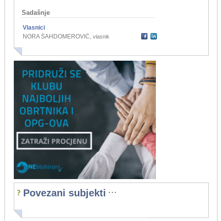
Sadašnje
Vlasnici
NORA ŠAHDOMEROVIĆ
,
vlasnik
...
Povezani subjekti