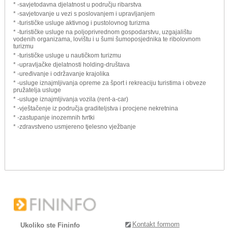
* -savjetodavna djelatnost u području ribarstva
* -savjetovanje u vezi s poslovanjem i upravljanjem
* -turističke usluge aktivnog i pustolovnog turizma
* -turističke usluge na poljoprivrednom gospodarstvu, uzgajalištu
vodenih organizama, lovištu i u šumi šumoposjednika te ribolovnom
turizmu
* -turističke usluge u nautičkom turizmu
* -upravljačke djelatnosti holding-društava
* -uređivanje i održavanje krajolika
* -usluge iznajmljivanja opreme za šport i rekreaciju turistima i obveze
pružatelja usluge
* -usluge iznajmljivanja vozila (rent-a-car)
* -vještačenje iz područja graditeljstva i procjene nekretnina
* -zastupanje inozemnih tvrtki
* -zdravstveno usmjereno tjelesno vježbanje
Kontakt formom
Ukoliko ste Fininfo