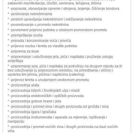
zabavnih manifestacija, izložbi, seminara, tečajeva, tribina
* -popravak, obnavljanje opreme i strojeva, bojenje, čišćenje brodova
* -poslovanje nekretninama
* -poslovi upravljanja nekretninom i održavanje nekretnina
* -posredovanje u prometu nekretnina
* -povremeni prijevoz putnika u obalnom pomorskom prometu
* -premještanje vozila
* -prerada i konzerviranje voća i povrća
* -prijevoz osoba i tereta za vlastite potrebe
* -priprema za tisak
* -pripremanje i usluživanje jela, pića i napitaka i pružanje usluga
smještaja
* -pripremanje jela, pića i napitaka za potrošnju na drugom mjestu sa ili
bez usluživanja (u prijevoznom sredstvu, na priredbama i slično) i
opskrba tim jelima, pićima i napitcima (catering)
* -prijevoz tereta u unutarnjem cestovnom prometu
* -proizvodnja alata
* -proizvodnja biljnih i životinjskih ulja i masti
* -proizvodnja elektroničkih i optičkih proizvoda
* -proizvodnja gotove hrane i jela
* -proizvodnja i promet vina i drugih proizvoda od grožđa i vina
* -proizvodnja igara i igračaka
* -proizvodnja instrumenata i aparata za mjerenje, ispitivanje i
navigaciju
* -proizvodnja i promet voćnih vina i drugih proizvoda na bazi voćnih
vina