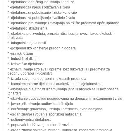
* -djelatnost tehničkog ispitivanja i analize
* -djelatnost za njegu i održavanje tijela
* -djelatnost za poboljšanje fizičke kondicije
* -djelatnost za poboljšanje kvalitete života
* -djelatnosti proizvodnje i stavljanja na tržište predmeta opće uporabe
* -djelatnosti skladištenja
* -ekološka proizvodnja, prerada, distribucija, uvoz i izvoz ekoloških
proizvoda
* -fotografske djelatnosti
* -gospodarsko korištenje prirodnih dobara
* -grafički dizajn
* -industrijski dizajn
* -izdavačka djelatnost
* -iznajmljivanje strojeva i opreme, bez rukovatelja i predmeta za
osobnu uporabu i kućanstvo
* -izrada suvenira, uporabnih i ukrasnih predmeta
* -komplementarne djelatnosti audiovizualnim djelatnostima
* -obavljanje djelatnosti iznamljivanja jahti ili brodica sa ili bez posade
(charter)
* -obavljanje trgovačkog posredovanja na domaćem i inozemnom tržištu
* -javno prikazivanje audiovizualnih djela
* -održavanje građevina, uređaja i predmeta javne namjene
* -organiziranje i vođenje sportskog natjecanja
* -poljoprivredna djelatnost
* -popravak i održavanje motornih vozila
* -organiziranje sajmova, priredbi, kongresa, koncerata, promocija,