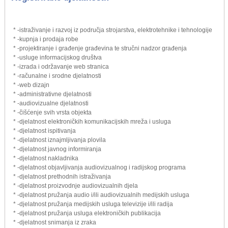
* -istraživanje i razvoj iz područja strojarstva, elektrotehnike i tehnologije
* -kupnja i prodaja robe
* -projektiranje i građenje građevina te stručni nadzor građenja
* -usluge informacijskog društva
* -izrada i održavanje web stranica
* -računalne i srodne djelatnosti
* -web dizajn
* -administrativne djelatnosti
* -audiovizualne djelatnosti
* -čišćenje svih vrsta objekta
* -djelatnost elektroničkih komunikacijskih mreža i usluga
* -djelatnost ispitivanja
* -djelatnost iznajmljivanja plovila
* -djelatnost javnog informiranja
* -djelatnost nakladnika
* -djelatnost objavljivanja audiovizualnog i radijskog programa
* -djelatnost prethodnih istraživanja
* -djelatnost proizvodnje audiovizualnih djela
* -djelatnost pružanja audio i/ili audiovizualnih medijskih usluga
* -djelatnost pružanja medijskih usluga televizije i/ili radija
* -djelatnost pružanja usluga elektroničkih publikacija
* -djelatnost snimanja iz zraka