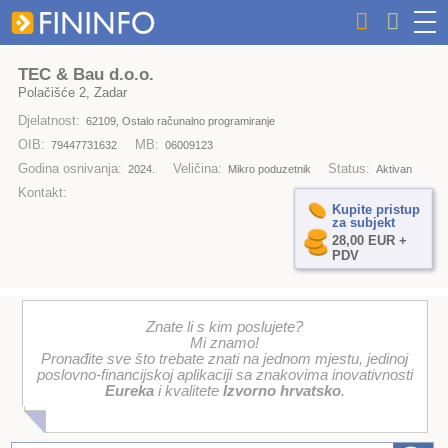
TEC & Bau d.o.o.
Polačišće 2, Zadar
Djelatnost:
62109, Ostalo računalno programiranje
OIB:
MB:
79447731632
06009123
Godina osnivanja:
Veličina:
Status:
2024.
Mikro poduzetnik
Aktivan
Kontakt:
Kupite pristup
za subjekt
28,00 EUR +
PDV
Znate li s kim poslujete?
Mi znamo!
Pronađite sve što trebate znati na jednom mjestu, jedinoj
poslovno-financijskoj aplikaciji sa znakovima inovativnosti
Eureka
i kvalitete
Izvorno hrvatsko
.