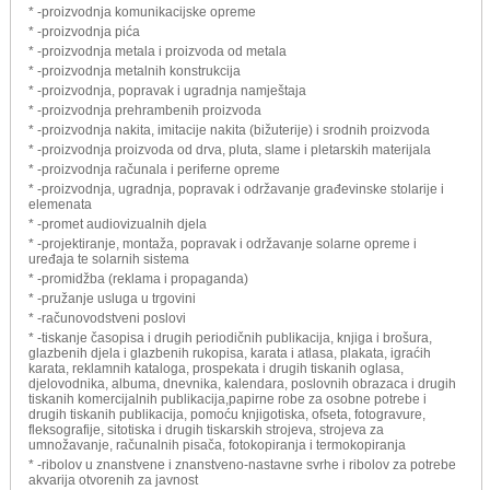
* -proizvodnja komunikacijske opreme
* -proizvodnja pića
* -proizvodnja metala i proizvoda od metala
* -proizvodnja metalnih konstrukcija
* -proizvodnja, popravak i ugradnja namještaja
* -proizvodnja prehrambenih proizvoda
* -proizvodnja nakita, imitacije nakita (bižuterije) i srodnih proizvoda
* -proizvodnja proizvoda od drva, pluta, slame i pletarskih materijala
* -proizvodnja računala i periferne opreme
* -proizvodnja, ugradnja, popravak i održavanje građevinske stolarije i
elemenata
* -promet audiovizualnih djela
* -projektiranje, montaža, popravak i održavanje solarne opreme i
uređaja te solarnih sistema
* -promidžba (reklama i propaganda)
* -pružanje usluga u trgovini
* -računovodstveni poslovi
* -tiskanje časopisa i drugih periodičnih publikacija, knjiga i brošura,
glazbenih djela i glazbenih rukopisa, karata i atlasa, plakata, igraćih
karata, reklamnih kataloga, prospekata i drugih tiskanih oglasa,
djelovodnika, albuma, dnevnika, kalendara, poslovnih obrazaca i drugih
tiskanih komercijalnih publikacija,papirne robe za osobne potrebe i
drugih tiskanih publikacija, pomoću knjigotiska, ofseta, fotogravure,
fleksografije, sitotiska i drugih tiskarskih strojeva, strojeva za
umnožavanje, računalnih pisača, fotokopiranja i termokopiranja
* -ribolov u znanstvene i znanstveno-nastavne svrhe i ribolov za potrebe
akvarija otvorenih za javnost