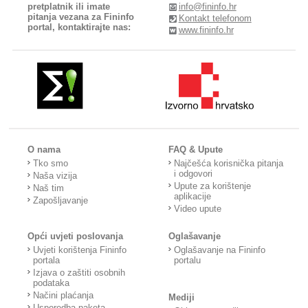
pretplatnik ili imate
info@fininfo.hr
pitanja vezana za Fininfo
Kontakt telefonom
portal, kontaktirajte nas:
www.fininfo.hr
O nama
FAQ & Upute
Tko smo
Najčešća korisnička pitanja
i odgovori
Naša vizija
Upute za korištenje
Naš tim
aplikacije
Zapošljavanje
Video upute
Opći uvjeti poslovanja
Oglašavanje
Uvjeti korištenja Fininfo
Oglašavanje na Fininfo
portala
portalu
Izjava o zaštiti osobnih
podataka
Načini plaćanja
Mediji
Usporedba paketa