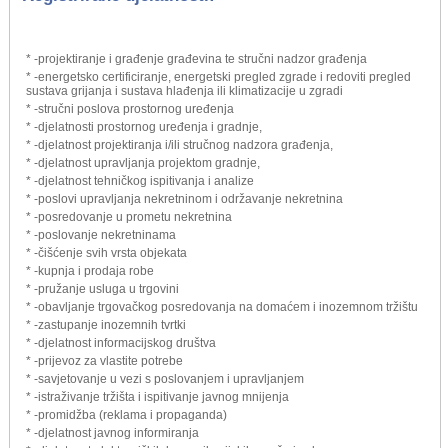
* -projektiranje i građenje građevina te stručni nadzor građenja
* -energetsko certificiranje, energetski pregled zgrade i redoviti pregled
sustava grijanja i sustava hlađenja ili klimatizacije u zgradi
* -stručni poslova prostornog uređenja
* -djelatnosti prostornog uređenja i gradnje,
* -djelatnost projektiranja i/ili stručnog nadzora građenja,
* -djelatnost upravljanja projektom gradnje,
* -djelatnost tehničkog ispitivanja i analize
* -poslovi upravljanja nekretninom i održavanje nekretnina
* -posredovanje u prometu nekretnina
* -poslovanje nekretninama
* -čišćenje svih vrsta objekata
* -kupnja i prodaja robe
* -pružanje usluga u trgovini
* -obavljanje trgovačkog posredovanja na domaćem i inozemnom tržištu
* -zastupanje inozemnih tvrtki
* -djelatnost informacijskog društva
* -prijevoz za vlastite potrebe
* -savjetovanje u vezi s poslovanjem i upravljanjem
* -istraživanje tržišta i ispitivanje javnog mnijenja
* -promidžba (reklama i propaganda)
* -djelatnost javnog informiranja