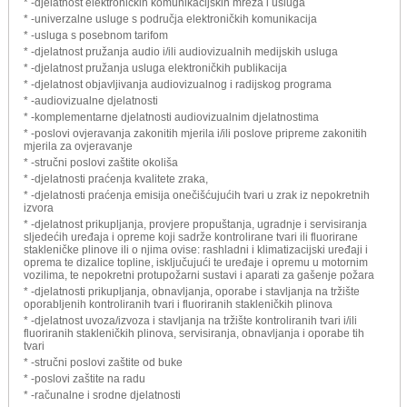
* -djelatnost elektroničkih komunikacijskih mreža i usluga
* -univerzalne usluge s područja elektroničkih komunikacija
* -usluga s posebnom tarifom
* -djelatnost pružanja audio i/ili audiovizualnih medijskih usluga
* -djelatnost pružanja usluga elektroničkih publikacija
* -djelatnost objavljivanja audiovizualnog i radijskog programa
* -audiovizualne djelatnosti
* -komplementarne djelatnosti audiovizualnim djelatnostima
* -poslovi ovjeravanja zakonitih mjerila i/ili poslove pripreme zakonitih
mjerila za ovjeravanje
* -stručni poslovi zaštite okoliša
* -djelatnosti praćenja kvalitete zraka,
* -djelatnosti praćenja emisija onečišćujućih tvari u zrak iz nepokretnih
izvora
* -djelatnost prikupljanja, provjere propuštanja, ugradnje i servisiranja
sljedećih uređaja i opreme koji sadrže kontrolirane tvari ili fluorirane
stakleničke plinove ili o njima ovise: rashladni i klimatizacijski uređaji i
oprema te dizalice topline, isključujući te uređaje i opremu u motornim
vozilima, te nepokretni protupožarni sustavi i aparati za gašenje požara
* -djelatnosti prikupljanja, obnavljanja, oporabe i stavljanja na tržište
oporabljenih kontroliranih tvari i fluoriranih stakleničkih plinova
* -djelatnost uvoza/izvoza i stavljanja na tržište kontroliranih tvari i/ili
fluoriranih stakleničkih plinova, servisiranja, obnavljanja i oporabe tih
tvari
* -stručni poslovi zaštite od buke
* -poslovi zaštite na radu
* -računalne i srodne djelatnosti