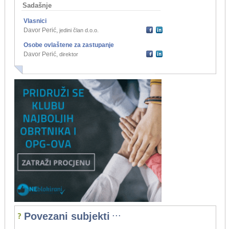
Sadašnje
Vlasnici
Davor Perić
,
jedini član d.o.o.
Osobe ovlaštene za zastupanje
Davor Perić
,
direktor
...
Povezani subjekti