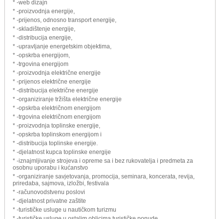
* -web dizajn
* -proizvodnja energije,
* -prijenos, odnosno transport energije,
* -skladištenje energije,
* -distribucija energije,
* -upravljanje energetskim objektima,
* -opskrba energijom,
* -trgovina energijom
* -proizvodnja električne energije
* -prijenos električne energije
* -distribucija električne energije
* -organiziranje tržišta električne energije
* -opskrba električnom energijom
* -trgovina električnom energijom
* -proizvodnja toplinske energije,
* -opskrba toplinskom energijom i
* -distribucija toplinske energije.
* -djelatnost kupca toplinske energije
* -iznajmljivanje strojeva i opreme sa i bez rukovatelja i predmeta za
osobnu uporabu i kućanstvo
* -organiziranje savjetovanja, promocija, seminara, koncerata, revija,
priredaba, sajmova, izložbi, festivala
* -računovodstvenu poslovi
* -djelatnost privatne zaštite
* -turističke usluge u nautičkom turizmu
* -turističke usluge u ostalim oblicima turističke ponude