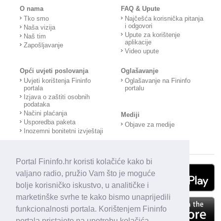
O nama
FAQ & Upute
Tko smo
Najčešća korisnička pitanja
i odgovori
Naša vizija
Upute za korištenje
Naš tim
aplikacije
Zapošljavanje
Video upute
Opći uvjeti poslovanja
Oglašavanje
Uvjeti korištenja Fininfo
Oglašavanje na Fininfo
portala
portalu
Izjava o zaštiti osobnih
podataka
Načini plaćanja
Mediji
Usporedba paketa
Objave za medije
Inozemni bonitetni izvještaji
Portal Fininfo.hr koristi kolačiće kako bi
valjano radio, pružio Vam što je moguće
bolje korisničko iskustvo, u analitičke i
marketinške svrhe te kako bismo unaprijedili
funkcionalnosti portala. Korištenjem Fininfo
portala pristajete na upotrebu kolačića.