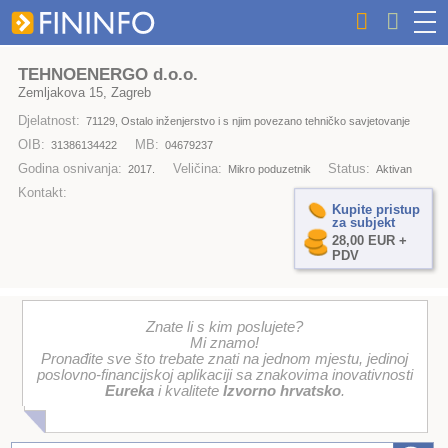
TEHNOENERGO d.o.o.
Zemljakova 15, Zagreb
Djelatnost:
71129, Ostalo inženjerstvo i s njim povezano tehničko savjetovanje
OIB:
MB:
31386134422
04679237
Godina osnivanja:
Veličina:
Status:
2017.
Mikro poduzetnik
Aktivan
Kontakt:
Kupite pristup
za subjekt
28,00 EUR +
PDV
Znate li s kim poslujete?
Mi znamo!
Pronađite sve što trebate znati na jednom mjestu, jedinoj
poslovno-financijskoj aplikaciji sa znakovima inovativnosti
Eureka
i kvalitete
Izvorno hrvatsko
.