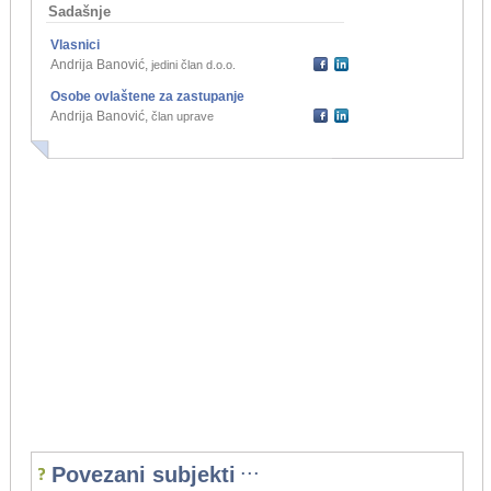
Sadašnje
Vlasnici
Andrija Banović
,
jedini član d.o.o.
Osobe ovlaštene za zastupanje
Andrija Banović
,
član uprave
...
Povezani subjekti