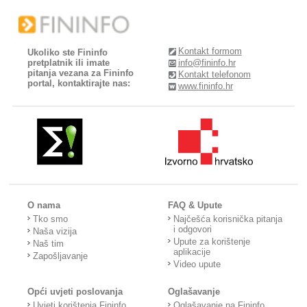
Kontakt formom
Ukoliko ste Fininfo
pretplatnik ili imate
info@fininfo.hr
pitanja vezana za Fininfo
Kontakt telefonom
portal, kontaktirajte nas:
www.fininfo.hr
O nama
FAQ & Upute
Tko smo
Najčešća korisnička pitanja
i odgovori
Naša vizija
Upute za korištenje
Naš tim
aplikacije
Zapošljavanje
Video upute
Opći uvjeti poslovanja
Oglašavanje
Uvjeti korištenja Fininfo
Oglašavanje na Fininfo