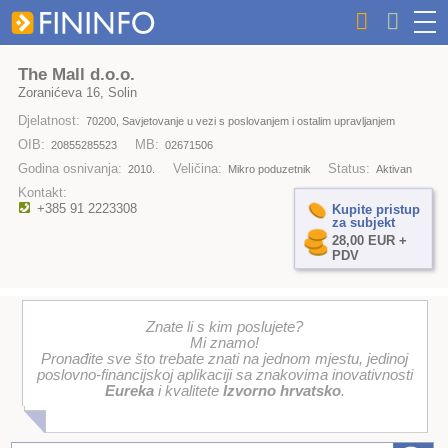
The Mall d.o.o.
Zoranićeva 16, Solin
Djelatnost:
70200, Savjetovanje u vezi s poslovanjem i ostalim upravljanjem
OIB:
MB:
20855285523
02671506
Godina osnivanja:
Veličina:
Status:
2010.
Mikro poduzetnik
Aktivan
Kontakt:
+385 91 2223308
Kupite pristup
za subjekt
28,00 EUR +
PDV
Znate li s kim poslujete?
Mi znamo!
Pronađite sve što trebate znati na jednom mjestu, jedinoj
poslovno-financijskoj aplikaciji sa znakovima inovativnosti
Eureka
i kvalitete
Izvorno hrvatsko
.