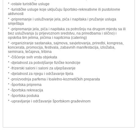
* -ostale turističke usluge
* -turističke usluge koje uključuju športsko-rekreativne ili pustolovne
aktivnosti
* -pripremanje i usluživanje jela, pića i napitaka i pružanje usluga
smještaja
* -pripremanje jela, pića i napitaka za potrošnju na drugom mjestu sa ili
bez usluživanja (u prijevoznom sredstvu, na priredbama i slično) i
opskrba tim jelima, pićima i napitcima (catering)
* -organiziranje sastanaka, sajmova, savjetovanja, priredbi, kongresa,
koncerata, promocija, festivala, zabavnih manifestacija, izložaba,
seminara, tečajeva, tribina
* -čišćenje svih vrsta objekata
* -djelatnost za poboljšanje fizičke kondicije
* -frizerski saloni i saloni za uljepšavanje
* -djelatnost za njegu i održavanje tijela
* -proizvodnja parfema i toaletno-kozmetičkih preparata
* -športska priprema
* -športska rekreacija
* -športska poduka
* -upravljanje i održavanje športskom građevinom