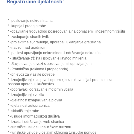
Registrirane djelatnosti:
* -poslovanje nekretninama
* -kupnja i prodaja robe
* -obavljanje trgovačkog posredovanja na domaćem i inozemnom tržištu
* -zastupanje stranih tvrtki
* -projektirnaje, građenje, uporaba i uklanjanje građevina
* -nadzor nad gradnjom
* -poslovi upravljanja nekretninom i održavanja nekretnine
* -Istraživanje tržišta i ispitivanje javnog mnijenja
* -Savjetovanje u vezi s poslovanjem i upravljanjem
* -Promidžba (reklama i propaganda)
* -prijevoz za vlastite potrebe
* -iznajmljivanje strojeva i opreme, bez rukovatelja i predmeta za
osobnu uporabu i kućanstvo
* -popravak i održavanje motornih vozila
* -iznajmljivanje vozila
* -djelatnost iznajmljivanja plovila
* -djelatnost autopraonica
* -skladištenje robe
* -usluge informacijskog društva
* -izrada i održavanje web stranica
* -turističke usluge u nautičkom turizmu
* -turističke usluge u ostalim oblicima turističke ponude