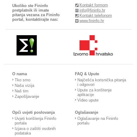
Kontakt formom
Ukoliko ste Fininfo
pretplatnik ili imate
info@fininfo.hr
pitanja vezana za Fininfo
Kontakt telefonom
portal, kontaktirajte nas:
www.fininfo.hr
O nama
FAQ & Upute
Tko smo
Najčešća korisnička pitanja
i odgovori
Naša vizija
Upute za korištenje
Naš tim
aplikacije
Zapošljavanje
Video upute
Opći uvjeti poslovanja
Oglašavanje
Uvjeti korištenja Fininfo
Oglašavanje na Fininfo
portala
portalu
Izjava o zaštiti osobnih
podataka