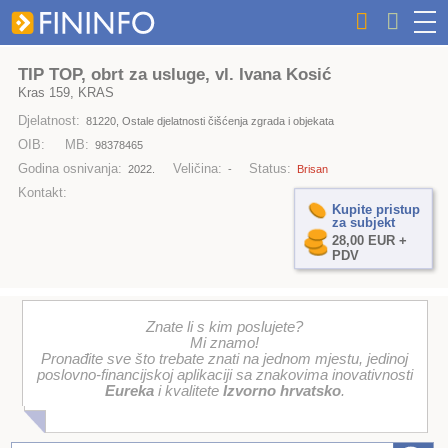
TIP TOP, obrt za usluge, vl. Ivana Kosić
Kras 159, KRAS
Djelatnost:
81220, Ostale djelatnosti čišćenja zgrada i objekata
OIB:
MB:
98378465
Godina osnivanja:
Veličina:
Status:
2022.
-
Brisan
Kontakt:
Kupite pristup
za subjekt
28,00 EUR +
PDV
Znate li s kim poslujete?
Mi znamo!
Pronađite sve što trebate znati na jednom mjestu, jedinoj
poslovno-financijskoj aplikaciji sa znakovima inovativnosti
Eureka
i kvalitete
Izvorno hrvatsko
.