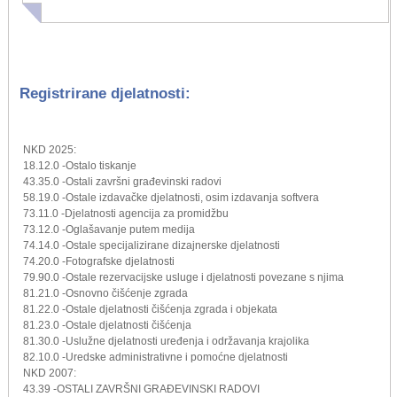
Registrirane djelatnosti:
NKD 2025:
18.12.0 -Ostalo tiskanje
43.35.0 -Ostali završni građevinski radovi
58.19.0 -Ostale izdavačke djelatnosti, osim izdavanja softvera
73.11.0 -Djelatnosti agencija za promidžbu
73.12.0 -Oglašavanje putem medija
74.14.0 -Ostale specijalizirane dizajnerske djelatnosti
74.20.0 -Fotografske djelatnosti
79.90.0 -Ostale rezervacijske usluge i djelatnosti povezane s njima
81.21.0 -Osnovno čišćenje zgrada
81.22.0 -Ostale djelatnosti čišćenja zgrada i objekata
81.23.0 -Ostale djelatnosti čišćenja
81.30.0 -Uslužne djelatnosti uređenja i održavanja krajolika
82.10.0 -Uredske administrativne i pomoćne djelatnosti
NKD 2007:
43.39 -OSTALI ZAVRŠNI GRAĐEVINSKI RADOVI