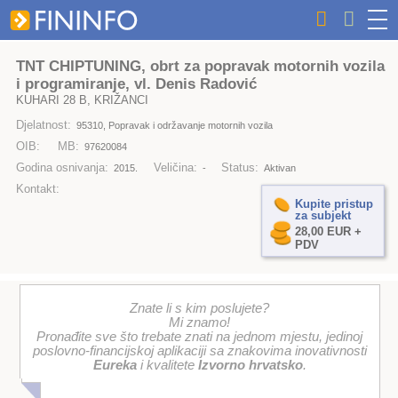
TNT CHIPTUNING, obrt za popravak motornih vozila
i programiranje, vl. Denis Radović
KUHARI 28 B, KRIŽANCI
Djelatnost:
95310, Popravak i održavanje motornih vozila
OIB:
MB:
97620084
Godina osnivanja:
Veličina:
Status:
2015.
-
Aktivan
Kontakt:
Kupite pristup
za subjekt
28,00 EUR +
PDV
Znate li s kim poslujete?
Mi znamo!
Pronađite sve što trebate znati na jednom mjestu, jedinoj
poslovno-financijskoj aplikaciji sa znakovima inovativnosti
Eureka
i kvalitete
Izvorno hrvatsko
.