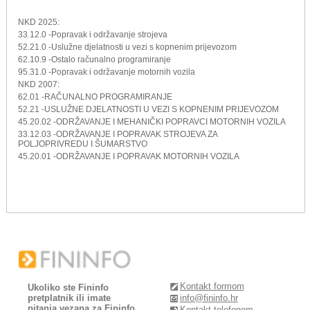
NKD 2025:
33.12.0 -Popravak i održavanje strojeva
52.21.0 -Uslužne djelatnosti u vezi s kopnenim prijevozom
62.10.9 -Ostalo računalno programiranje
95.31.0 -Popravak i održavanje motornih vozila
NKD 2007:
62.01 -RAČUNALNO PROGRAMIRANJE
52.21 -USLUŽNE DJELATNOSTI U VEZI S KOPNENIM PRIJEVOZOM
45.20.02 -ODRŽAVANJE I MEHANIČKI POPRAVCI MOTORNIH VOZILA
33.12.03 -ODRŽAVANJE I POPRAVAK STROJEVA ZA
POLJOPRIVREDU I ŠUMARSTVO
45.20.01 -ODRŽAVANJE I POPRAVAK MOTORNIH VOZILA
Kontakt formom
Ukoliko ste Fininfo
pretplatnik ili imate
info@fininfo.hr
pitanja vezana za Fininfo
Kontakt telefonom