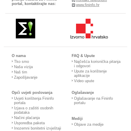
portal, kontaktirajte nas:
www.fininfo.hr
O nama
FAQ & Upute
Tko smo
Najčešća korisnička pitanja
i odgovori
Naša vizija
Upute za korištenje
Naš tim
aplikacije
Zapošljavanje
Video upute
Opći uvjeti poslovanja
Oglašavanje
Uvjeti korištenja Fininfo
Oglašavanje na Fininfo
portala
portalu
Izjava o zaštiti osobnih
podataka
Načini plaćanja
Mediji
Usporedba paketa
Objave za medije
Inozemni bonitetni izvještaji