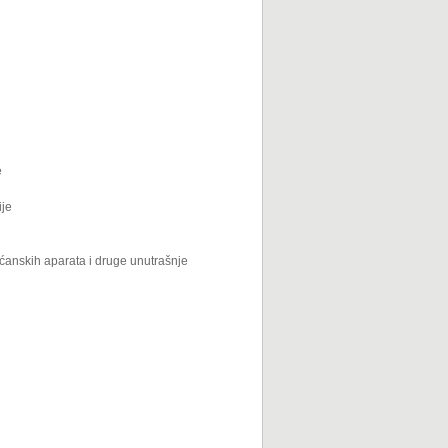
e
ije
ućanskih aparata i druge unutrašnje