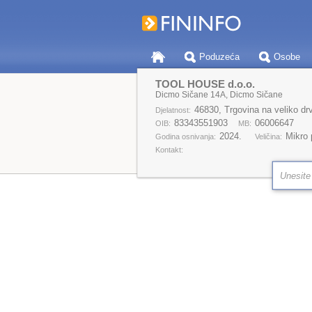
Poduzeća
Osobe
TOOL HOUSE d.o.o.
Dicmo Sičane 14A, Dicmo Sičane
46830, Trgovina na veliko d
Djelatnost:
83343551903
06006647
OIB:
MB:
2024.
Mikro
Godina osnivanja:
Veličina:
Kontakt: