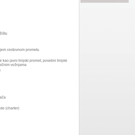
žištu
arnjem cestovnom prometu
ao javni linijski promet, posebni linijski
eničnim vožnjama
u
zača
ade (charter)